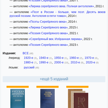
— антологию
«Поэзия Серебряного века»
, 2007 г.
— антологию
«Лирика серебряного века. Полная антология»
, 2011 г.
— антологию
«Поэт в России - больше, чем поэт. Десять веков
русской поэзии. Антология в пяти томах»
, 2014 г.
— антологию
«Поэты Серебряного века»
, 2014 г.
— антологию
«Лирика Серебряного века»
, 2015 г.
— антологию
«Поэзия Серебряного века»
, 2021 г.
— антологию
«Серебряный век. Избранная лирика»
, 2022 г.
— антологию
«Поэзия Серебряного века»
, 2023 г.
Издания:
ВСЕ
(46)
/период:
1920-е
,
1940-е
,
1950-е
,
1960-е
,
1970-е
,
(3)
(1)
(1)
(2)
(4)
1980-е
,
1990-е
,
2000-е
,
2010-е
,
2020-е
(7)
(3)
(10)
(9)
(6)
/языки:
русский
(46)
+ещё 5 изданий