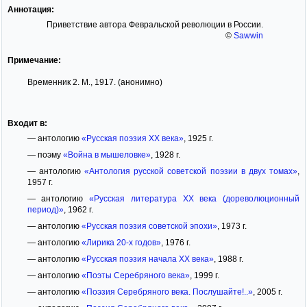
Аннотация:
Приветствие автора Февральской революции в России.
©
Sawwin
Примечание:
Временник 2. М., 1917. (анонимно)
Входит в:
— антологию
«Русская поэзия XX века»
, 1925 г.
— поэму
«Война в мышеловке»
, 1928 г.
— антологию
«Антология русской советской поэзии в двух томах»
,
1957 г.
— антологию
«Русская литература XX века (дореволюционный
период)»
, 1962 г.
— антологию
«Русская поэзия советской эпохи»
, 1973 г.
— антологию
«Лирика 20-х годов»
, 1976 г.
— антологию
«Русская поэзия начала XX века»
, 1988 г.
— антологию
«Поэты Серебряного века»
, 1999 г.
— антологию
«Поэзия Серебряного века. Послушайте!..»
, 2005 г.