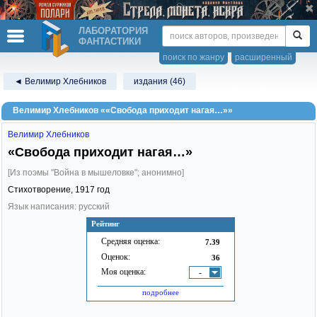
ЛАБОРАТОРИЯ
ФАНТАСТИКИ
поиск по жанру
расширенный
◄ Велимир Хлебников
издания (46)
Велимир Хлебников ««Свобода приходит нагая…»»
Велимир Хлебников
«Свобода приходит нагая…»
[Из поэмы "Война в мышеловке"; анонимно]
Стихотворение,
1917
год
Язык написания: русский
Рейтинг
Средняя оценка:
7.39
Оценок:
36
Моя оценка:
-
подробнее