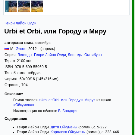
Генри Лайон Олди
Urbi et Оrbi, или Городу и Миру
авторская книга,
омнибус
М.:
Эксмо
,
2012
г. (апрель)
Серия:
Легенды. Генри Лайон Олди
,
Легенды. Омнибусы
Тираж:
2100 экз.
ISBN:
978-5-699-55969-5
Тип обложки:
твёрдая
Формат:
60x90/16
(145x215 мм)
Страниц:
704
Описание:
Роман-эпопея
«Urbi et Оrbi, или Городу и Миру»
из цикла
«Ойкумена»
.
Иллюстрация на обложке
В. Бондаря
.
Содержание
:
Генри Лайон Олди.
Дитя Ойкумены
(роман), с. 5-222
Генри Лайон Олди.
Королева Ойкумены
(роман), с. 223-446