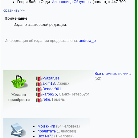
Генри Лайон Олди.
Изгнанница Ойкумены
(роман), с. 447-700
сравнить >>
Примечание:
Издано в авторской редакции.
Информация об издании предоставлена:
andrew_b
Все книжные полки »
kvazaruss
(52)
akim18
,
Ижевск
Bender901
karpik75
,
Санкт-Петербург
Желают
refre
,
Гомель
приобрести
...
Мои книги
(34 человека)
прочитать
(1 человек)
Box №72
(1 человек)