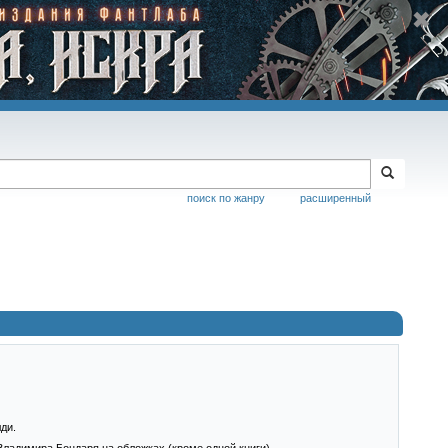
поиск по жанру
расширенный
ди.