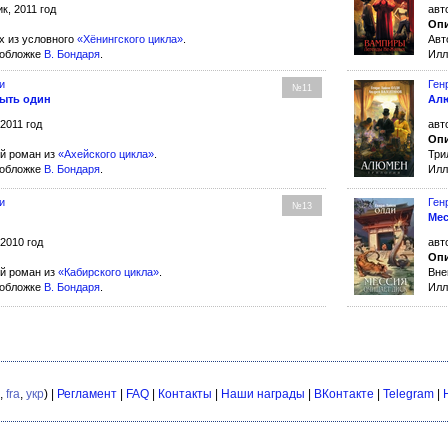
к, 2011 год
авт
Опи
х из условного
«Хёнингского цикла»
.
Авт
 обложке
В. Бондаря
.
Илл
и
Ген
№11
быть один
Ал
 2011 год
авт
Опи
й роман из
«Ахейского цикла»
.
Три
 обложке
В. Бондаря
.
Илл
и
Ген
№13
Мес
 2010 год
авт
Опи
й роман из
«Кабирского цикла»
.
Вне
 обложке
В. Бондаря
.
Илл
,
fra
,
укр
) |
Регламент
|
FAQ
|
Контакты
|
Наши награды
|
ВКонтакте
|
Telegram
|