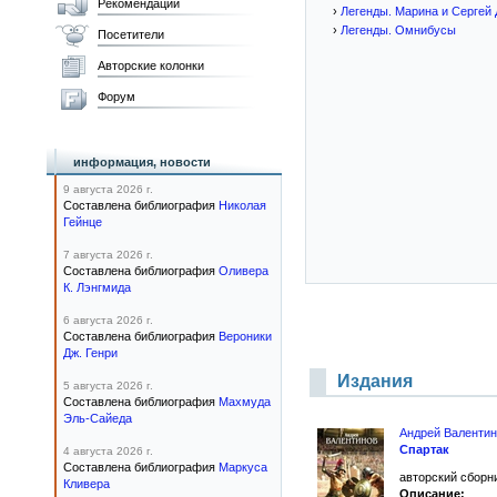
Рекомендации
›
Легенды. Марина и Сергей
›
Легенды. Омнибусы
Посетители
Авторские колонки
Форум
информация, новости
9 августа 2026 г.
Составлена библиография
Николая
Гейнце
7 августа 2026 г.
Составлена библиография
Оливера
К. Лэнгмида
6 августа 2026 г.
Составлена библиография
Вероники
Дж. Генри
Издания
5 августа 2026 г.
Составлена библиография
Махмуда
Эль-Сайеда
Андрей Валенти
Спартак
4 августа 2026 г.
Составлена библиография
Маркуса
авторский сборни
Кливера
Описание: