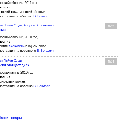
орский сборник, 2011 год
сание:
орский тематический сборник.
юстрация на обложке
В. Бондаря
.
ри Лайон Олди
,
Андрей Валентинов
№12
юмен
орский сборник, 2010 год
сание:
логия
«Алюмен»
в одном томе.
юстрация на переплете
В. Бондаря
ри Лайон Олди
№14
сия очищает диск
орская книга, 2010 год
сание:
цикловый роман.
юстрация на обложке
В. Бондаря
.
Наши товары