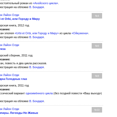
остоятельный роман из
«Ахейского цикла»
.
юстрация на обложке
В. Бондаря
.
ри Лайон Олди
№4
i et Оrbi, или Городу и Миру
орская книга, 2012 год
сание:
ан-эпопея
«Urbi et Оrbi, или Городу и Миру»
из цикла
«Ойкумена»
.
юстрация на обложке
В. Бондаря
.
ри Лайон Олди
№6
тиха
орский сборник, 2011 год
сание:
ан, повесть и два цикла рассказов.
юстрация на обложке
В. Бондаря
.
ри Лайон Олди
№8
дна Голодных глаз
орская книга, 2011 год
сание:
ссический вариант
одноимённого цикла
(без поздней повести «Ваш выход»)
юстрация на обложке
В. Бондаря
.
ри Лайон Олди
№10
пиры. Легенды Не-Живых