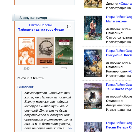
Дилогия
«Спарта
Иллюстрация на
Генри Лайон Олд
А вот, например:
Маг в законе
Виктор Пелевин
авторская книга,
Тайные виды на гору Фудзи
Описание:
Самостоятельны
Иллюстрация на
Генри Лайон Олд
Ойкумена. Кос
авторская книга,
Описание:
2024
2022
2025
Роман-эпопея
«
Иллюстрация на
Рейтинг:
7.69
(743)
Генри Лайон Олд
Тимолеонт
:
Тени моего гор
Как говорится, чтоб мне так
авторский сборни
жить, как Пелевин исписался!
Описание:
Была у меня как-то подруга,
Авторский сборн
которую считал чуть ли не
Иллюстрация на
сестрой. Для меня не были
секретами её бисексуальная
ориентация и феминизм, хоть
Генри Лайон Олд
она их и не демонстрировала,
Песни Петера С
пока не переехала жить в
...
>>