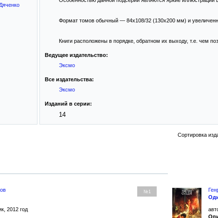
Особенностью данной подсерии являются яркие иллюстрации В
 Дяченко
Формат томов обычный — 84x108/32 (130x200 мм) и увеличенны
Книги расположены в порядке, обратном их выходу, т.е. чем п
Ведущее издательство:
Эксмо
Все издательства:
Эксмо
Изданий в серии:
14
Сортировка изд
нов
Ген
№1
Оди
к, 2012 год
авт
Опи