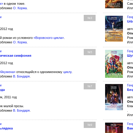
к»
в одном томе.
Сам
 обложке
О. Коржа
.
Илл
и
Ген
№3
Urb
 2012 год
авт
Опи
й роман из условного
«Воровского цикла»
.
Ром
 обложке
О. Коржа
.
Илл
и
Ген
№5
мическая симфония
Шу
 2012 год
авт
Опи
Ойкумена»
относящийся к одноименному
циклу
.
Ром
 обложке
В. Бондаря
.
Илл
и
Ген
№7
ода
Без
к, 2011 год
авт
Опи
ик малой прозы.
Кла
 обложке
В. Бондаря
.
.
Илл
и
Ген
№9
ьлядека
Вам