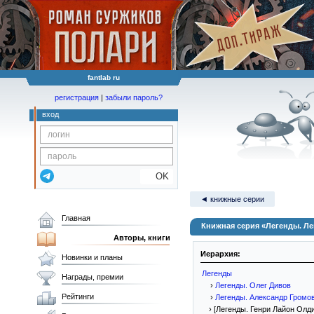
fantlab ru
регистрация
|
забыли пароль?
вход
OK
◄ книжные серии
Главная
Книжная серия «Легенды. Ле
Авторы, книги
Иерархия:
Новинки и планы
Легенды
Награды, премии
›
Легенды. Олег Дивов
Рейтинги
›
Легенды. Александр Громо
› [Легенды. Генри Лайон Олди