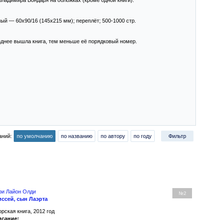
ладимира Бондаря на обложках (кроме одной книги).
й — 60x90/16 (145x215 мм); переплёт; 500-1000 стр.
озднее вышла книга, тем меньше её порядковый номер.
аний:
по умолчанию
по названию
по автору
по году
Фильтр
ри Лайон Олди
№2
ссей, сын Лаэрта
орская книга, 2012 год
сание: