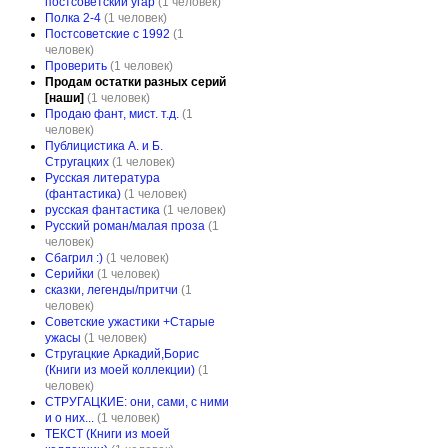
постсоветский угар
(1 человек)
Полка 2-4
(1 человек)
Постсоветские с 1992
(1
человек)
Проверить
(1 человек)
Продам остатки разных серий
[наши]
(1 человек)
Продаю фант, мист. т.д.
(1
человек)
Публицистика А. и Б.
Стругацких
(1 человек)
Русская литература
(фантастика)
(1 человек)
русская фантастика
(1 человек)
Русский роман/малая проза
(1
человек)
Сбагрил :)
(1 человек)
Серийки
(1 человек)
сказки, легенды/притчи
(1
человек)
Советские ужастики +Старые
ужасы
(1 человек)
Стругацкие Аркадий,Борис
(Книги из моей коллекции)
(1
человек)
СТРУГАЦКИЕ: они, сами, с ними
и о них...
(1 человек)
ТЕКСТ (Книги из моей