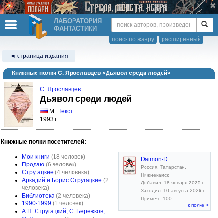
ЛАБОРАТОРИЯ
ФАНТАСТИКИ
поиск по жанру
расширенный
◄ страница издания
Книжные полки С. Ярославцев «Дьявол среди людей»
С. Ярославцев
Дьявол среди людей
М.:
Текст
1993 г.
Книжные полки посетителей:
Мои книги
(18 человек)
Daimon-D
Продаю
(6 человек)
Россия, Татарстан,
Стругацкие
(4 человека)
Нижнекамск
Аркадий и Борис Стругацкие
(2
Добавил: 18 января 2025 г.
человека)
Заходил: 10 августа 2026 г.
Библиотека
(2 человека)
Примеч.: 100
1990-1999
(1 человек)
к полке >
А.Н. Стругацкий; С. Бережков;