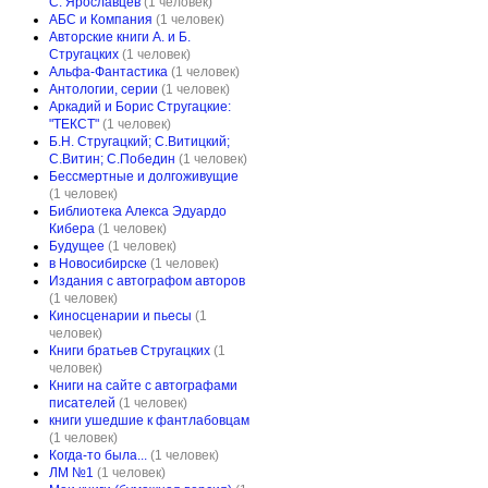
С. Ярославцев
(1 человек)
АБС и Компания
(1 человек)
Авторские книги А. и Б.
Стругацких
(1 человек)
Альфа-Фантастика
(1 человек)
Антологии, серии
(1 человек)
Аркадий и Борис Стругацкие:
"ТЕКСТ"
(1 человек)
Б.Н. Стругацкий; С.Витицкий;
С.Витин; С.Победин
(1 человек)
Бессмертные и долгоживущие
(1 человек)
Библиотека Алекса Эдуардо
Кибера
(1 человек)
Будущее
(1 человек)
в Новосибирске
(1 человек)
Издания с автографом авторов
(1 человек)
Киносценарии и пьесы
(1
человек)
Книги братьев Стругацких
(1
человек)
Книги на сайте с автографами
писателей
(1 человек)
книги ушедшие к фантлабовцам
(1 человек)
Когда-то была...
(1 человек)
ЛМ №1
(1 человек)