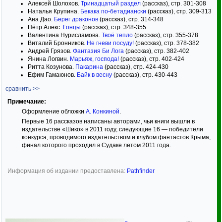
Алексей Шолохов.
Тринадцатый раздел
(рассказ), стр. 301-308
Наталья Крупина.
Бекака по-бетадиански
(рассказ), стр. 309-313
Ана Дао.
Берег драконов
(рассказ), стр. 314-348
Пётр Алекс.
Гонцы
(рассказ), стр. 348-355
Валентина Нурисламова.
Твоё тепло
(рассказ), стр. 355-378
Виталий Бронников.
Не гневи посуду!
(рассказ), стр. 378-382
Андрей Грязов.
Фантазия Би Лога
(рассказ), стр. 382-402
Янина Логвин.
Марьяж, господа!
(рассказ), стр. 402-424
Ритта Козунова.
Пакарина
(рассказ), стр. 424-430
Ефим Гамаюнов.
Байк в весну
(рассказ), стр. 430-443
сравнить >>
Примечание:
Оформление обложки
А. Конкиной
.
Первые 16 рассказов написаны авторами, чьи книги вышли в
издательстве «Шико» в 2011 году, следующие 16 — победители
конкурса, проводимого издательством и клубом фантастов Крыма,
финал которого проходил в Судаке летом 2011 года.
Информация об издании предоставлена:
Pathfinder