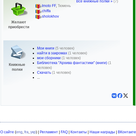
Все книжные полки »
(7)
Imoto FF
,
Тюмень
chiffa
sholokhov
Желают
приобрести
Мои книги
(5 человек)
найти в закромах
(1 человек)
мои сборники
(1 человек)
Библиотека "Архива фантастики" (книги)
(1
Книжные
человек)
полки
Скачать
(1 человек)
...
О сайте
(
eng
,
fra
,
укр
) |
Регламент
|
FAQ
|
Контакты
|
Наши награды
|
ВКонтакте