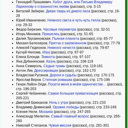
Геннадий Прашкевич.
Хобот друга, или Письмо Владимиру
Ларионову о странностях любви
(рассказ), стр. 5-15
Виталий Забирко.
Дикая тварь из дикого леса
(рассказ), стр. 16-
28
Юрий Иваниченко.
Немного света и чуть-чуть тепла
(рассказ),
стр. 29-32
Федор Березин.
Часовые периметра
(рассказ), стр. 32-51
Игорь Минаков.
Пришелец
(рассказ), стр. 51-65
Далия Трускиновская.
Пьяная планета
(рассказ), стр. 65-77
Михаил Белозеров.
Притча о заключенном
(рассказ), стр. 77-79
Алексей Гедеонов.
Немного нечисти
(рассказ), стр. 79-87
Кусчуй Непома.
Игра
(рассказ), стр. 87-97
Елена Блонди.
Темнота
(рассказ), стр. 97-107
Яна Дубинянская.
Казнь
(рассказ), стр. 108-119
Анна Семироль.
Седые травы
(рассказ), стр. 119-161
Антон Лик.
Дрессировщик
(рассказ), стр. 162-170
Владислав Русанов.
Дороги и судьбы
(рассказ), стр. 170-175
Ярослав Веров.
Степная ромашка
(рассказ), стр. 175-196
Генри Лайон Олди.
Посети меня в моём одиночестве…
(рассказ),
стр. 196-203
Сергей Чебаненко.
Самая большая приватизация
(рассказ), стр.
205-221
Дмитрий Брюханов.
Ночь с утра
(рассказ), стр. 221-233
Владимир Деминский.
Оружие победы
(рассказ), стр. 233-246
Ксения Нели.
Мозаика
(рассказ), стр. 247-265
Александр Милютин.
Самый главный вопрос
(рассказ), стр. 265-
280
Николай Степанов.
Чужая миссия
(рассказ), стр. 281-301