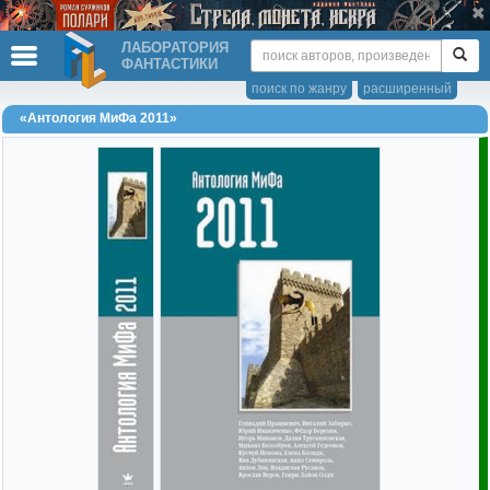
ЛАБОРАТОРИЯ
ФАНТАСТИКИ
поиск по жанру
расширенный
«Антология МиФа 2011»