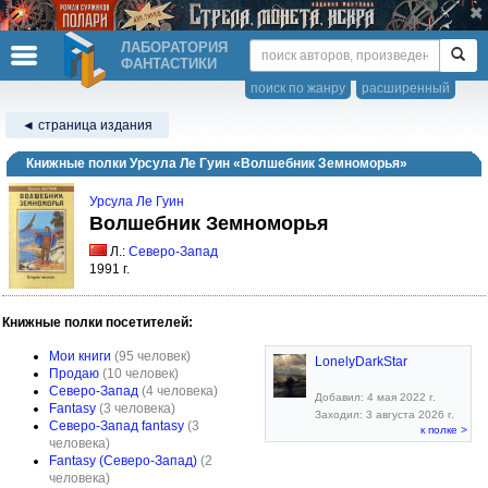
ЛАБОРАТОРИЯ
ФАНТАСТИКИ
поиск по жанру
расширенный
◄ страница издания
Книжные полки Урсула Ле Гуин «Волшебник Земноморья»
Урсула Ле Гуин
Волшебник Земноморья
Л.:
Северо-Запад
1991 г.
Книжные полки посетителей:
Мои книги
(95 человек)
LonelyDarkStar
Продаю
(10 человек)
Северо-Запад
(4 человека)
Добавил: 4 мая 2022 г.
Fantasy
(3 человека)
Заходил: 3 августа 2026 г.
Северо-Запад fantasy
(3
к полке >
человека)
Fantasy (Северо-Запад)
(2
человека)