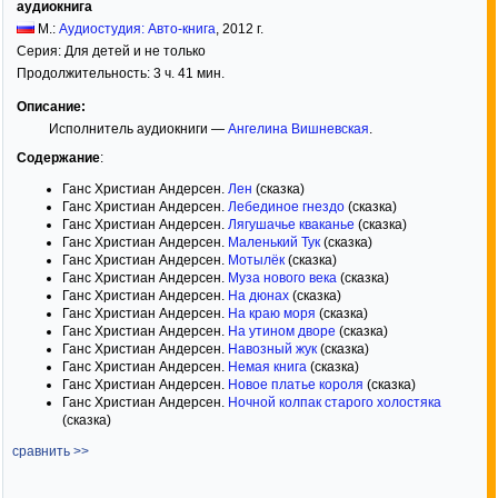
аудиокнига
М.:
Аудиостудия: Авто-книга
,
2012
г.
Серия:
Для детей и не только
Продолжительность: 3 ч. 41 мин.
Описание:
Исполнитель аудиокниги —
Ангелина Вишневская
.
Содержание
:
Ганс Христиан Андерсен.
Лен
(сказка)
Ганс Христиан Андерсен.
Лебединое гнездо
(сказка)
Ганс Христиан Андерсен.
Лягушачье кваканье
(сказка)
Ганс Христиан Андерсен.
Маленький Тук
(сказка)
Ганс Христиан Андерсен.
Мотылёк
(сказка)
Ганс Христиан Андерсен.
Муза нового века
(сказка)
Ганс Христиан Андерсен.
На дюнах
(сказка)
Ганс Христиан Андерсен.
На краю моря
(сказка)
Ганс Христиан Андерсен.
На утином дворе
(сказка)
Ганс Христиан Андерсен.
Навозный жук
(сказка)
Ганс Христиан Андерсен.
Немая книга
(сказка)
Ганс Христиан Андерсен.
Новое платье короля
(сказка)
Ганс Христиан Андерсен.
Ночной колпак старого холостяка
(сказка)
сравнить >>