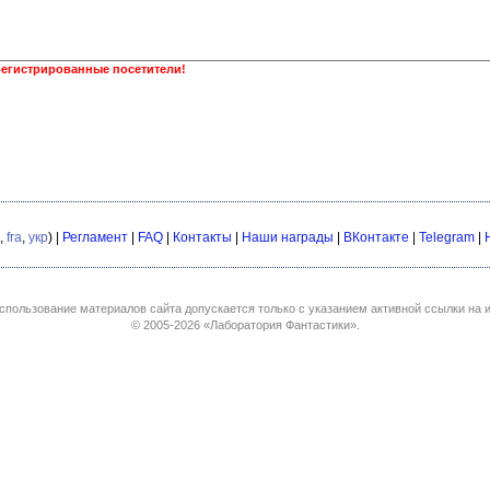
регистрированные посетители!
,
fra
,
укр
) |
Регламент
|
FAQ
|
Контакты
|
Наши награды
|
ВКонтакте
|
Telegram
|
спользование материалов сайта допускается только с указанием активной ссылки на и
© 2005-2026
«Лаборатория Фантастики»
.