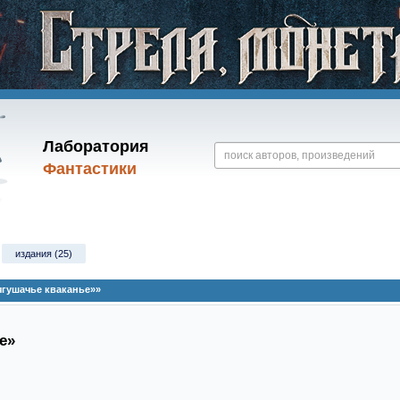
Лаборатория
Фантастики
издания (25)
ягушачье кваканье»»
е»