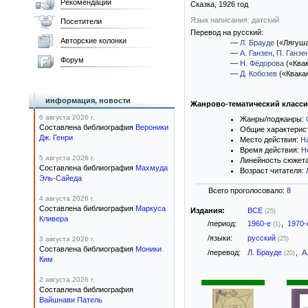
Рекомендации
Сказка,
1926
год
Язык написания: датский
Посетители
Перевод на русский:
Авторские колонки
—
Л. Брауде
(«Лягуша
—
А. Ганзен
,
П. Ганзе
Форум
—
Н. Фёдорова
(«Квак
—
Д. Кобозев
(«Квака
информация, новости
Жанрово-тематический класс
6 августа 2026 г.
Жанры/поджанры:
Составлена библиография
Вероники
Общие характерис
Дж. Генри
Место действия:
Н
Время действия:
Н
5 августа 2026 г.
Линейность сюжет
Составлена библиография
Махмуда
Возраст читателя:
Эль-Сайеда
Всего проголосовало:
8
4 августа 2026 г.
Составлена библиография
Маркуса
Издания:
ВСЕ
(25)
Кливера
/период:
1960-е
,
1970
(1)
/языки:
русский
3 августа 2026 г.
(25)
Составлена библиография
Моники
/перевод:
Л. Брауде
,
А
(20)
Ким
2 августа 2026 г.
Составлена библиография
Вайшнави Патель