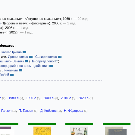
чье кваканье»; «Лягушечье кваканье»)
; 1969 г.
— 20 изд.
н
(Дворовый петух и флюгерный)
; 2000 г.
— 1 изд.
»)
; 2005 г.
— 1 изд.
нье»)
; 2022 г.
— 1 изд.
ификатор:
Сказка/Притча
тики:
Ироническое
|
Сатирическое
аш мир (Земля)
(
Не определено
)
еопределённое время действия
а:
Линейный
Любой
-е
,
1980-е
,
1990-е
,
2000-е
,
2010-е
,
2020-е
(2)
(5)
(5)
(6)
(5)
(1)
. Ганзен
,
П. Ганзен
,
Д. Кобозев
,
Н. Фёдорова
(1)
(1)
(1)
(1)