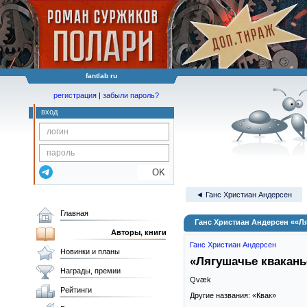
fantlab ru
регистрация
|
забыли пароль?
вход
OK
◄ Ганс Христиан Андерсен
Главная
Ганс Христиан Андерсен ««Л
Авторы, книги
Ганс Христиан Андерсен
Новинки и планы
«Лягушачье квакань
Награды, премии
Qvæk
Рейтинги
Другие названия: «Квак»