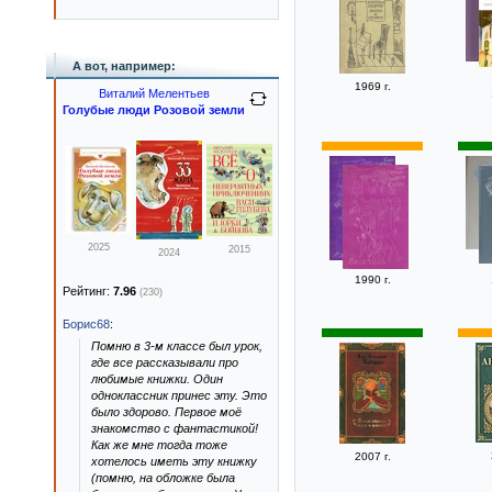
А вот, например:
1969 г.
Виталий Мелентьев
Голубые люди Розовой земли
2025
2015
2024
1990 г.
Рейтинг:
7.96
(230)
Борис68
:
Помню в 3-м классе был урок,
где все рассказывали про
любимые книжки. Один
одноклассник принес эту. Это
было здорово. Первое моё
знакомство с фантастикой!
Как же мне тогда тоже
2007 г.
хотелось иметь эту книжку
(помню, на обложке была