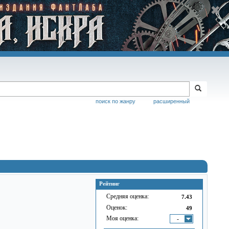
поиск по жанру
расширенный
Рейтинг
Средняя оценка:
7.43
Оценок:
49
Моя оценка:
-