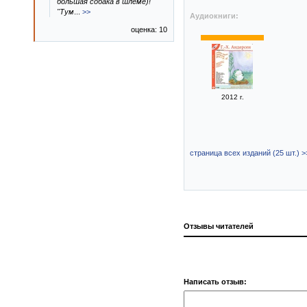
большая собака в шлеме)!
"Тум
...
>>
Аудиокниги:
оценка: 10
2012 г.
страница всех изданий (25 шт.) >
Отзывы читателей
Написать отзыв: