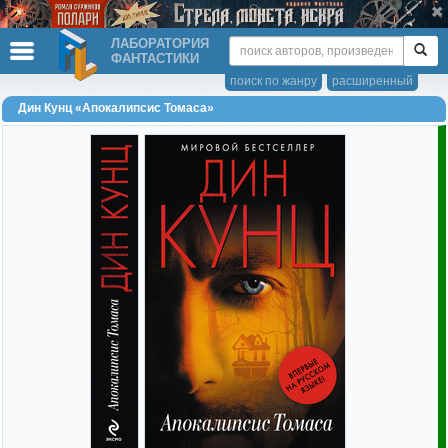
ЛАБОРАТОРИЯ
ФАНТАСТИКИ
поиск по жанру
расширенный
Дин Кунц «Апокалипсис Томаса»