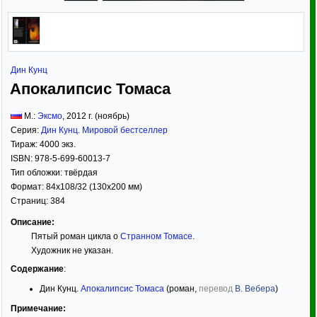
Дин Кунц
Апокалипсис Томаса
М.:
Эксмо
,
2012
г. (ноябрь)
Серия:
Дин Кунц. Мировой бестселлер
Тираж:
4000 экз.
ISBN:
978-5-699-60013-7
Тип обложки:
твёрдая
Формат:
84x108/32
(130x200 мм)
Страниц:
384
Описание:
Пятый роман цикла о
Странном Томасе
.
Художник не указан.
Содержание
:
Дин Кунц.
Апокалипсис Томаса
(роман,
перевод
В. Вебера
)
Примечание: