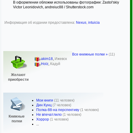
В оформлении обложки использованы фотографии: Zastol'skiy
Victor Leonidovich, andreiuc88 / Shutterstock.com
Информация об издании предоставлена:
Nexus
,
intuicia
Все книжные полки »
(11)
akim18
,
Ижевск
Holz
,
Кадуй
Желают
приобрести
Мои книги
(11 человек)
Дин Кунц
(7 человек)
Полка-88-на перспективу
(1 человек)
Не впечатлило
(1 человек)
Книжные
Хоррор
(1 человек)
полки
...