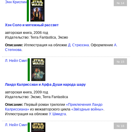
Энн Криспин
№ 14
Хэн Соло и мятежный рассвет
авторская книга, 2006 год
Издательство: Terra Fantastica, Эксмо
Описание:
Иллюстрация на обложке
Д. Стрюзэна
. Оформление
А.
Степнова
.
Л. Нейл Смит
№ 15
Ландо Калриссиан и Арфа Души народа шару
авторская книга, 2009 год
Издательство: Эксмо, Terra Fantastica
Описание:
Первый роман трилогии
«Приключения Ландо
Калриссиана»
из межавторского цикла
«Звёздные войны»
.
Иллюстрация на обложке
У. Шмидта
.
Л. Нейл Смит
№ 16