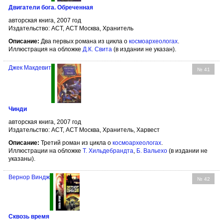
Двигатели бога. Обреченная
авторская книга, 2007 год
Издательство: АСТ, АСТ Москва, Хранитель
Описание:
Два первых романа из цикла о
космоархеологах
.
Иллюстрация на обложке
Д.К. Свита
(в издании не указан).
Джек Макдевит
№ 41
Чинди
авторская книга, 2007 год
Издательство: АСТ, АСТ Москва, Хранитель, Харвест
Описание:
Третий роман из цикла о
космоархеологах
.
Иллюстрации на обложке
Т. Хильдебрандта
,
Б. Вальехо
(в издании не
указаны).
Вернор Виндж
№ 42
Сквозь время