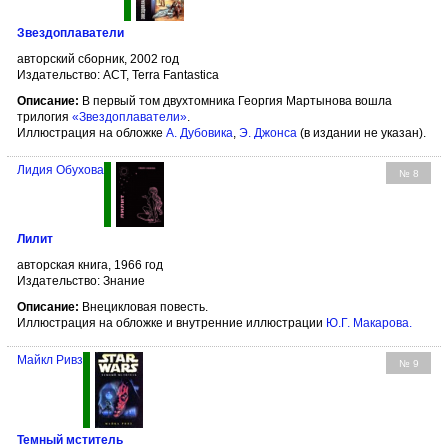
Звездоплаватели
авторский сборник, 2002 год
Издательство: АСТ, Terra Fantastica
Описание:
В первый том двухтомника Георгия Мартынова вошла
трилогия
«Звездоплаватели»
.
Иллюстрация на обложке
А. Дубовика
,
Э. Джонса
(в издании не указан).
Лидия Обухова
№ 8
Лилит
авторская книга, 1966 год
Издательство: Знание
Описание:
Внецикловая повесть.
Иллюстрация на обложке и внутренние иллюстрации
Ю.Г. Макарова
.
Майкл Ривз
№ 9
Темный мститель