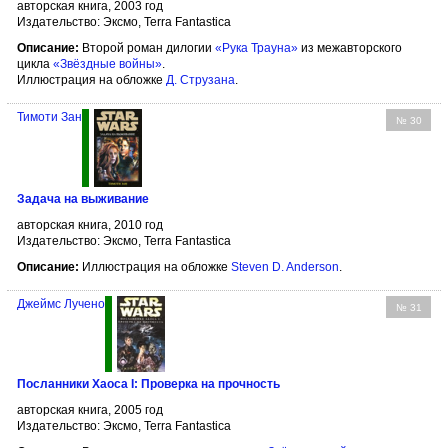
авторская книга, 2003 год
Издательство: Эксмо, Terra Fantastica
Описание:
Второй роман дилогии
«Рука Трауна»
из межавторского
цикла
«Звёздные войны»
.
Иллюстрация на обложке
Д. Струзана
.
Тимоти Зан
№ 30
Задача на выживание
авторская книга, 2010 год
Издательство: Эксмо, Terra Fantastica
Описание:
Иллюстрация на обложке
Steven D. Anderson
.
Джеймс Лучено
№ 31
Посланники Хаоса I: Проверка на прочность
авторская книга, 2005 год
Издательство: Эксмо, Terra Fantastica