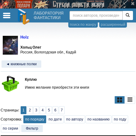
ЛАБОРАТОРИЯ
ФАНТАСТИКИ
поиск по жанру
расширенный
Holz
Хольц Олег
Россия, Вологодская обл., Кадуй
◄ книжные полки
Куплю
Имею желание приобрести эти книги
Страницы:
1
2
3
4
5
6
7
Сортировка:
по порядку
по дате
по автору
по названию
по году
по серии
Фильтр