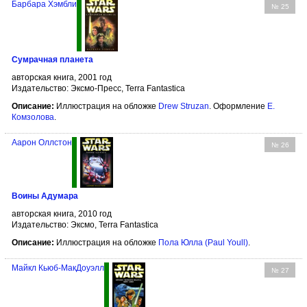
Барбара Хэмбли
№ 25
Сумрачная планета
авторская книга, 2001 год
Издательство: Эксмо-Пресс, Terra Fantastica
Описание:
Иллюстрация на обложке
Drew Struzan
. Оформление
Е.
Комзолова
.
Аарон Оллстон
№ 26
Воины Адумара
авторская книга, 2010 год
Издательство: Эксмо, Terra Fantastica
Описание:
Иллюстрация на обложке
Пола Юлла (Paul Youll)
.
Майкл Кьюб-МакДоуэлл
№ 27