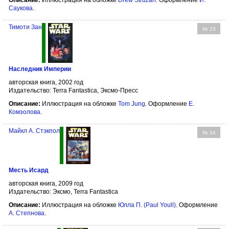
Описание:
Иллюстрация на обложке
Drew Struzan
. Оформление
И.
Саукова
.
Тимоти Зан
№ 23
Наследник Империи
авторская книга, 2002 год
Издательство: Terra Fantastica, Эксмо-Пресс
Описание:
Иллюстрация на обложке
Tom Jung
. Оформление
Е.
Комзолова
.
Майкл А. Стэкпол
№ 24
Месть Исард
авторская книга, 2009 год
Издательство: Эксмо, Terra Fantastica
Описание:
Иллюстрация на обложке
Юлла П. (Paul Youll)
. Оформление
А. Степнова
.