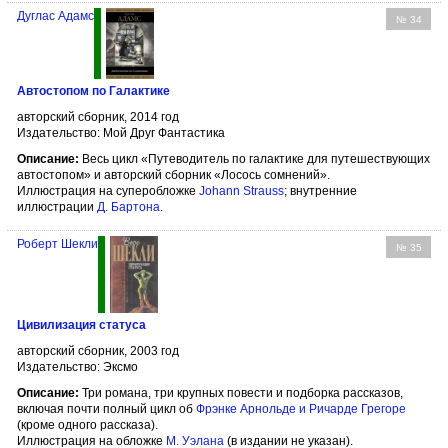
Дуглас Адамс
№ 34
Автостопом по Галактике
авторский сборник, 2014 год
Издательство: Мой Друг Фантастика
Описание:
Весь цикл «Путеводитель по галактике для путешествующих
автостопом» и авторский сборник «Лосось сомнений».
Иллюстрация на суперобложке
Johann Strauss
; внутренние
иллюстрации
Д. Бартона
.
Роберт Шекли
№ 35
Цивилизация статуса
авторский сборник, 2003 год
Издательство: Эксмо
Описание:
Три романа, три крупных повести и подборка рассказов,
включая почти полный цикл об
Фрэнке Арнольде и Ричарде Грегоре
(кроме одного рассказа).
Иллюстрация на обложке
М. Уэлана
(в издании не указан).