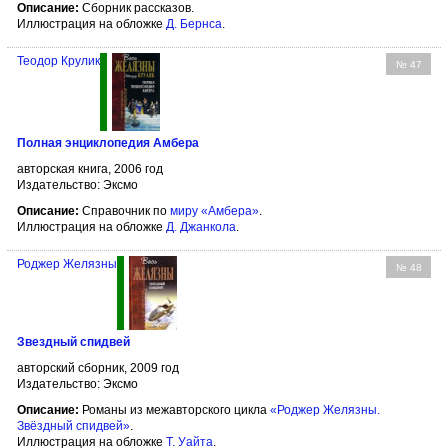
Описание:
Сборник рассказов.
Иллюстрация на обложке
Д. Бернсa
.
Теодор Крулик
№ 47
Полная энциклопедия Амбера
авторская книга, 2006 год
Издательство: Эксмо
Описание:
Справочник по
миру «Амбера»
.
Иллюстрация на обложке
Д. Джанкола
.
Роджер Желязны
№ 48
Звездный спидвей
авторский сборник, 2009 год
Издательство: Эксмо
Описание:
Романы из межавторского цикла
«Роджер Желязны.
Звёздный спидвей»
.
Иллюстрация на обложке
Т. Уайта
.