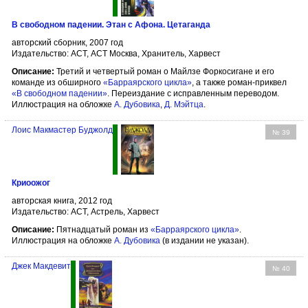
В свободном падении. Этан с Афона. Цетаганда
авторский сборник, 2007 год
Издательство: АСТ, АСТ Москва, Хранитель, Харвест
Описание:
Третий и четвертый роман о Майлзе Форкосигане и его
команде из обширного
«Барраярского цикла»
, а также роман-приквел
«В свободном падении»
. Переиздание с исправленным переводом.
Иллюстрация на обложке
А. Дубовика
,
Д. Мэйтца
.
Лоис Макмастер Буджолд
№ 39
Криоожог
авторская книга, 2012 год
Издательство: АСТ, Астрель, Харвест
Описание:
Пятнадцатый роман из
«Барраярского цикла»
.
Иллюстрация на обложке
А. Дубовика
(в издании не указан).
Джек Макдевит
№ 40