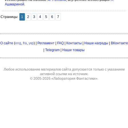
Ашмариной
.
Страницы:
1
2
3
4
5
6
7
О сайте
(
eng
,
fra
,
укр
) |
Регламент
|
FAQ
|
Контакты
|
Наши награды
|
ВКонтакте
|
Telegram
|
Наши товары
Любое использование материалов сайта допускается только с указанием
активной ссылки на источник.
© 2005-2026
«Лаборатория Фантастики»
.