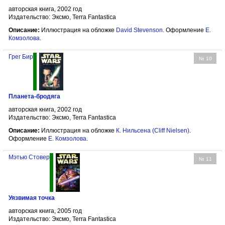
авторская книга, 2002 год
Издательство: Эксмо, Terra Fantastica
Описание:
Иллюстрация на обложке
David Stevenson
. Оформление
Е.
Комзолова
.
Грег Бир
№ 10
Планета-бродяга
авторская книга, 2002 год
Издательство: Эксмо, Terra Fantastica
Описание:
Иллюстрация на обложке
К. Нильсена (Cliff Nielsen)
.
Оформление
Е. Комзолова
.
Мэтью Стовер
№ 11
Уязвимая точка
авторская книга, 2005 год
Издательство: Эксмо, Terra Fantastica