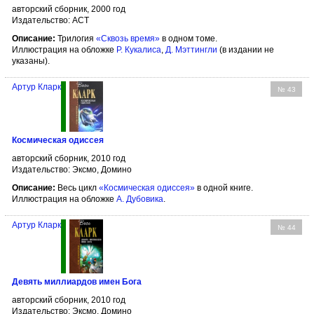
авторский сборник, 2000 год
Издательство: АСТ
Описание:
Трилогия
«Сквозь время»
в одном томе.
Иллюстрация на обложке
Р. Кукалиса
,
Д. Мэттингли
(в издании не
указаны).
Артур Кларк
№ 43
Космическая одиссея
авторский сборник, 2010 год
Издательство: Эксмо, Домино
Описание:
Весь цикл
«Космическая одиссея»
в одной книге.
Иллюстрация на обложке
А. Дубовика
.
Артур Кларк
№ 44
Девять миллиардов имен Бога
авторский сборник, 2010 год
Издательство: Эксмо, Домино