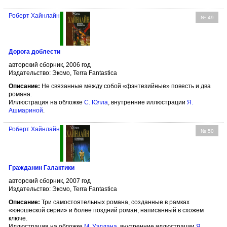
Роберт Хайнлайн
№ 49
Дорога доблести
авторский сборник, 2006 год
Издательство: Эксмо, Terra Fantastica
Описание:
Не связанные между собой «фэнтезийные» повесть и два
романа.
Иллюстрация на обложке
С. Юлла
, внутренние иллюстрации
Я.
Ашмариной
.
Роберт Хайнлайн
№ 50
Гражданин Галактики
авторский сборник, 2007 год
Издательство: Эксмо, Terra Fantastica
Описание:
Три самостоятельных романа, созданные в рамках
«юношеской серии» и более поздний роман, написанный в схожем
ключе.
Иллюстрация на обложке
М. Уэллана
, внутренние иллюстрации
Я.