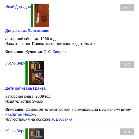
Исай Давыдов
№ 1
Девушка из Пантикапея
авторский сборник, 1966 год
Издательство: Приволжское книжное издательство
Описание:
Художник
С. С. Киприн
Жюль Верн
№ 2
Дети капитана Гранта
авторская книга, 2009 год
Издательство: Эксмо
Описание:
Самостоятельный роман, примыкающий к условному циклу
«Капитан Немо»
.
Иллюстрация на обложке
А. Дубовика
.
Жюль Верн
№ 3