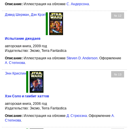
Описание:
Иллюстрация на обложке
С. Андерсона
.
Дэвид Шерман
,
Дэн Крэгг
№ 12
Испытание джедаев
авторская книга, 2009 год
Издательство: Эксмо, Terra Fantastica
Описание:
Иллюстрация на обложке
Steven D. Anderson
. Оформление
А. Степнова
.
Энн Криспин
№ 13
Хэн Соло и гамбит хаттов
авторская книга, 2006 год
Издательство: Эксмо, Terra Fantastica
Описание:
Иллюстрация на обложке
Д. Стрюзэна
. Оформление
А.
Степнова
.