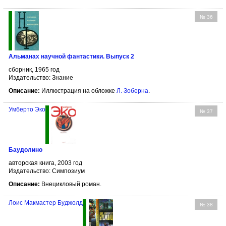
№ 36
Альманах научной фантастики. Выпуск 2
сборник, 1965 год
Издательство: Знание
Описание:
Иллюстрация на обложке
Л. Зоберна
.
Умберто Эко
№ 37
Баудолино
авторская книга, 2003 год
Издательство: Симпозиум
Описание:
Внецикловый роман.
Лоис Макмастер Буджолд
№ 38