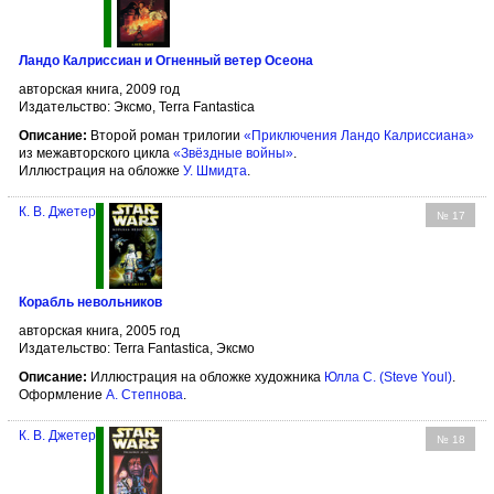
Ландо Калриссиан и Огненный ветер Осеона
авторская книга, 2009 год
Издательство: Эксмо, Terra Fantastica
Описание:
Второй роман трилогии
«Приключения Ландо Калриссиана»
из межавторского цикла
«Звёздные войны»
.
Иллюстрация на обложке
У. Шмидта
.
К. В. Джетер
№ 17
Корабль невольников
авторская книга, 2005 год
Издательство: Terra Fantastica, Эксмо
Описание:
Иллюстрация на обложке художника
Юлла С. (Steve Youl)
.
Оформление
А. Степнова
.
К. В. Джетер
№ 18