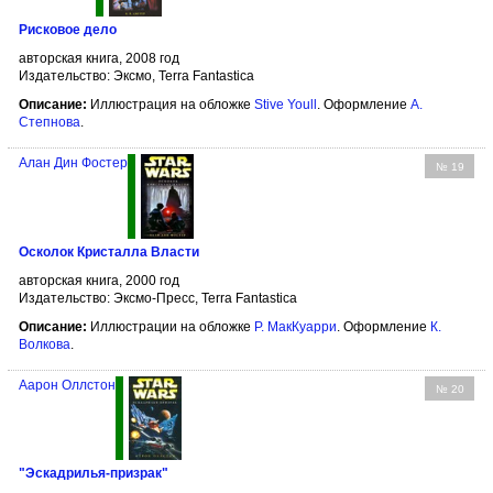
Рисковое дело
авторская книга, 2008 год
Издательство: Эксмо, Terra Fantastica
Описание:
Иллюстрация на обложке
Stive Youll
. Оформление
А.
Степнова
.
Алан Дин Фостер
№ 19
Осколок Кристалла Власти
авторская книга, 2000 год
Издательство: Эксмо-Пресс, Terra Fantastica
Описание:
Иллюстрации на обложке
Р. МакКуарри
. Оформление
К.
Волкова
.
Аарон Оллстон
№ 20
"Эскадрилья-призрак"