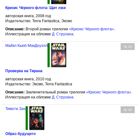
Кризис Чёрного флота: Щит лжи
авторская книга, 2008 год
Издательство: Terra Fantastica, Эксмо
Описание:
Второй роман трилогии
«Кризис Чёрного флота»
.
Иллюстрация на обложке
Д. Струзана
.
Майкл Кьюб-МакДоуэлл
№ 28
Проверка на Тирана
авторская книга, 2010 год
Издательство: Эксмо, Terra Fantastica
Описание:
Заключительный роман трилогии
«Кризис Черного флота»
.
Иллюстрация на обложке
Д. Струзана
.
Тимоти Зан
№ 29
Образ будущего