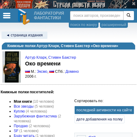
ЛАБОРАТОРИЯ
ФАНТАСТИКИ
поиск по жанру
расширенный
◄ страница издания
Книжные полки Артур Кларк, Стивен Бакстер «Око времени»
Артур Кларк
,
Стивен Бакстер
Око времени
М.:
Эксмо
,
СПб.:
Домино
2006 г.
Книжные полки посетителей:
Сортировать по:
Мои книги
(10 человек)
Все звезды
(5 человек)
последней активности на сайте
Куплю
(4 человека)
Зарубежная фантастика
(2
дате добавления на полку
человека)
Продаю
(2 человека)
SF
(1 человек)
Буду читать
(1 человек)