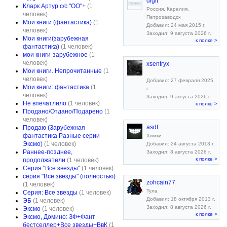
digit
Кларк Артур с/с "ОО"+
(1
Россия, Карелия,
человек)
Петрозаводск
Мои книги (фантастика)
(1
Добавил: 24 мая 2015 г.
человек)
Заходил: 9 августа 2026 г.
Мои книги(зарубежная
к полке >
фантастика)
(1 человек)
мои книги-зарубежное
(1
человек)
xsentryx
Мои книги. Непрочитанные
(1
человек)
Добавил: 27 февраля 2025
Мои книги: фантастика
(1
г.
человек)
Заходил: 9 августа 2026 г.
Не впечатлило
(1 человек)
к полке >
Продано/Отдано/Подарено
(1
человек)
asdf
Продаю (Зарубежная
фантастика Разные серии
Химки
Эксмо)
(1 человек)
Добавил: 24 августа 2013 г.
Раннее-позднее,
Заходил: 8 августа 2026 г.
к полке >
продолжатели
(1 человек)
Серия "Все звезды"
(1 человек)
серия "Все звёзды" (полностью)
zohcain77
(1 человек)
Тула
Серия: Все звезды
(1 человек)
Добавил: 18 октября 2013 г.
ЭБ
(1 человек)
Заходил: 8 августа 2026 г.
Эксмо
(1 человек)
к полке >
Эксмо, Домино: ЗФ+Фант
бестселлер+Все звезды+ВвК
(1