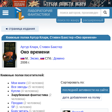
ЛАБОРАТОРИЯ
ФАНТАСТИКИ
поиск по жанру
расширенный
◄ страница издания
Книжные полки Артур Кларк, Стивен Бакстер «Око времени»
Артур Кларк
,
Стивен Бакстер
Око времени
М.:
Эксмо
,
СПб.:
Домино
2006 г.
Книжные полки посетителей:
Сортировать по:
Мои книги
(10 человек)
Все звезды
(5 человек)
последней активности на сайте
Куплю
(4 человека)
Зарубежная фантастика
(2
дате добавления на полку
человека)
Продаю
(2 человека)
SF
(1 человек)
Буду читать
(1 человек)