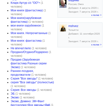
ВадимВ
Кларк Артур с/с "ОО"+
(1
Россия, Омск
человек)
Добавил: 4 августа 2020 г.
Мои книги (фантастика)
(1
Заходил: 7 августа 2026 г.
человек)
к полке >
Мои книги(зарубежная
фантастика)
(1 человек)
мои книги-зарубежное
(1
mshvez
человек)
Тольятти
Мои книги. Непрочитанные
(1
Добавил: 11 сентября 2020
человек)
г.
Мои книги: фантастика
(1
Заходил: 7 августа 2026 г.
человек)
к полке >
Не впечатлило
(1 человек)
Продано/Отдано/Подарено
(1
человек)
Продаю (Зарубежная
фантастика Разные серии
Эксмо)
(1 человек)
Раннее-позднее,
продолжатели
(1 человек)
Серия "Все звезды"
(1 человек)
серия "Все звёзды" (полностью)
(1 человек)
Серия: Все звезды
(1 человек)
ЭБ
(1 человек)
Эксмо
(1 человек)
Эксмо, Домино: ЗФ+Фант
бестселлер+Все звезды+ВвК
(1