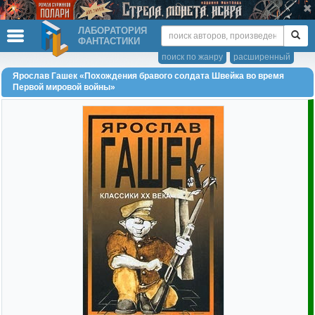
ЛАБОРАТОРИЯ
ФАНТАСТИКИ
поиск по жанру
расширенный
Ярослав Гашек «Похождения бравого солдата Швейка во время
Первой мировой войны»