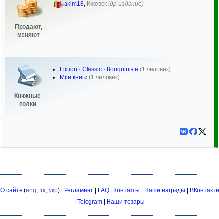
akim18
,
Ижевск
(др издание)
Продают,
меняют
Fiction · Classic · Bouquiniste
(1 человек)
Мои книги
(1 человек)
Книжные
полки
О сайте
(
eng
,
fra
,
укр
) |
Регламент
|
FAQ
|
Контакты
|
Наши награды
|
ВКонтакте
|
Telegram
|
Наши товары