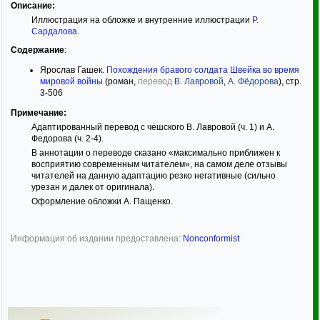
Описание:
Иллюстрация на обложке и внутренние иллюстрации
Р.
Сардалова
.
Содержание
:
Ярослав Гашек.
Похождения бравого солдата Швейка во время
мировой войны
(роман,
перевод
В. Лавровой
,
А. Фёдорова
), стр.
3-506
Примечание:
Адаптированный перевод с чешского В. Лавровой (ч. 1) и А.
Федорова (ч. 2-4).
В аннотации о переводе сказано «максимально приближен к
восприятию современным читателем», на самом деле отзывы
читателей на данную адаптацию резко негативные (сильно
урезан и далек от оригинала).
Оформление обложки А. Пащенко.
Информация об издании предоставлена:
Nonconformist