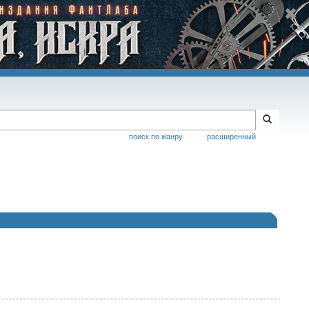
поиск по жанру
расширенный