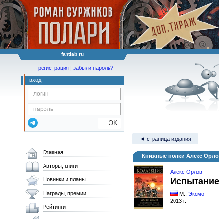
fantlab ru
регистрация
|
забыли пароль?
вход
OK
◄ страница издания
Главная
Книжные полки Алекс Орлов
Авторы, книги
Алекс Орлов
Новинки и планы
Испытание 
Награды, премии
М.:
Эксмо
2013 г.
Рейтинги