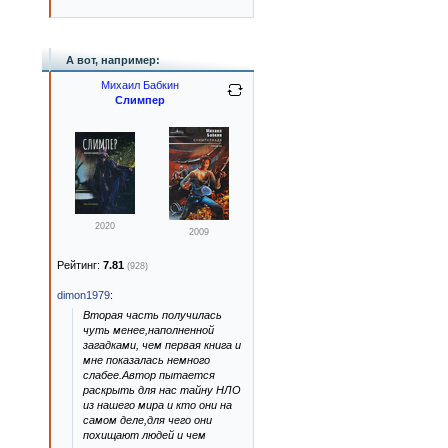
А вот, например:
Михаил Бабкин
Слимпер
2020
2009
Рейтинг:
7.81
(928)
dimon1979
:
Вторая часть получилась
чуть менее,наполненной
загадками, чем первая книга и
мне показалась немного
слабее.Автор пытается
раскрыть для нас тайну НЛО
из нашего мира и кто они на
самом деле,для чего они
похищают людей и чем