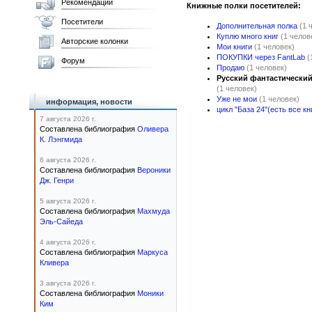
Рекомендации
Книжные полки посетителей:
Посетители
Дополнительная полка
(1 
Куплю много книг
(1 челов
Авторские колонки
Мои книги
(1 человек)
ПОКУПКИ через FantLab
(
Форум
Продаю
(1 человек)
Русский фантастический
(1 человек)
Уже не мои
(1 человек)
информация, новости
цикл "База 24"(есть все кн
7 августа 2026 г.
Составлена библиография
Оливера
К. Лэнгмида
6 августа 2026 г.
Составлена библиография
Вероники
Дж. Генри
5 августа 2026 г.
Составлена библиография
Махмуда
Эль-Сайеда
4 августа 2026 г.
Составлена библиография
Маркуса
Кливера
3 августа 2026 г.
Составлена библиография
Моники
Ким