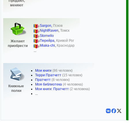
Продают,
меняют
Sargon
,
Псков
NightRaven
,
Томск
Stornello
Перейра
,
Кривой Рог
Желают
Miaka-chi
,
Краснодар
приобрести
...
Мои книги
(86 человек)
Терри Пратчетт
(15 человек)
Пратчетт
(8 человек)
Моя библиотека
(4 человека)
Книжные
Мои книги: Пратчетт
(2 человека)
полки
...