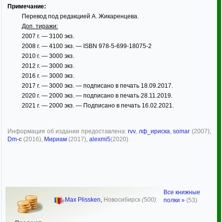
Примечание:
Перевод под редакцией А. Жикаренцева.
Доп. тиражи:
2007 г. — 3100 экз.
2008 г. — 4100 экз. — ISBN 978-5-699-18075-2
2010 г. — 3000 экз.
2012 г. — 3000 экз.
2016 г. — 3000 экз.
2017 г. — 3000 экз. — подписано в печать 18.09.2017.
2020 г. — 2000 экз. — подписано в печать 28.11.2019.
2021 г. — 2000 экз. — Подписано в печать 16.02.2021.
Информация об издании предоставлена:
rvv
,
лф_ириска
,
somar
(2007),
Dm-c
(2016),
Мириам
(2017),
alexmi5
(2020)
Все книжные
Max Plissken
,
Новосибирск
(500)
полки »
(53)