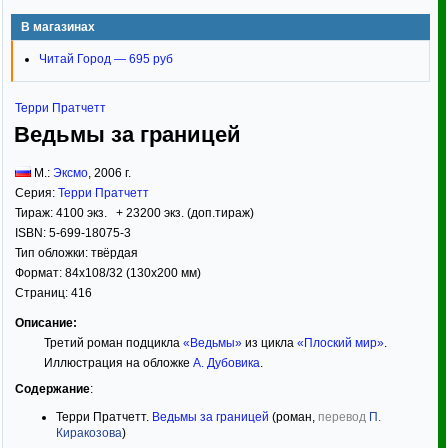
В магазинах
Читай Город — 695 руб
Терри Пратчетт
Ведьмы за границей
М.:
Эксмо
,
2006
г.
Серия:
Терри Пратчетт
Тираж:
4100 экз. + 23200 экз. (доп.тираж)
ISBN:
5-699-18075-3
Тип обложки:
твёрдая
Формат:
84x108/32
(130x200 мм)
Страниц:
416
Описание:
Третий роман подцикла
«Ведьмы»
из цикла
«Плоский мир»
.
Иллюстрация на обложке
А. Дубовика
.
Содержание
:
Терри Пратчетт.
Ведьмы за границей
(роман,
перевод
П.
Киракозова
)