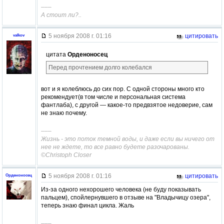
–––
А стоит ли?..
5 ноября 2008 г. 01:16
цитировать
valkov
цитата
Орденоносец
Перед прочтением долго колебался
вот и я колеблюсь до сих пор. С одной стороны много кто
рекомендует(в том числе и персональная система
фантлаба), с другой — какое-то предвзятое недоверие, сам
не знаю почему.
–––
Жизнь - это поток темной воды, и даже если вы ничего от
нее не ждете, то все равно будете разочарованы.
©Christoph Closer
5 ноября 2008 г. 01:16
цитировать
Орденоносец
Из-за одного нехорошего человека (не буду показывать
пальцем), спойлернувшего в отзыве на "Владычицу озера",
теперь знаю финал цикла. Жаль
–––