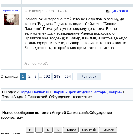
8 ноября 2008 г. 14:24
цитировать
Орденоносец
GoldenFox
Интересно. "Рейневана" безусловно возьму, да
только "Ведьмака" дочитать надо... Сейчас на "Башне
Ласточки". Пожалуй, лучше предыдущего тома. Бонарт —
великолепен, да и возвращение Риенса порадовало.
Нравятся мне злодеи))) и Эмгыр, и Филин, и Ваттье де Ридо,
и Вильгефорц, и Риенс, и Бонарт. Огорчила только какая-то
безнадежность, которой книга прям-таки пропитана...
–––
А стоит ли?..
Страницы:
1
2
3
...
292
293
294
🔍 поиск
Вы здесь:
Форумы fantlab.ru
>
Форум «Произведения, авторы, жанры»
>
Тема «Анджей Сапковский. Обсуждение творчества»
Новое сообщение по теме «Анджей Сапковский. Обсуждение
творчества»
Инструменты