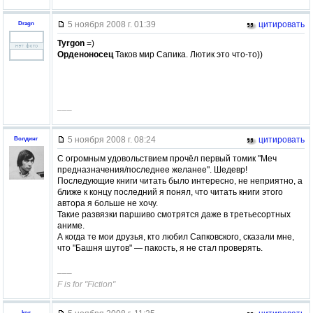
5 ноября 2008 г. 01:39
цитировать
Dragn
Tyrgon
=)
Орденоносец
Таков мир Сапика. Лютик это что-то))
–––
5 ноября 2008 г. 08:24
цитировать
Волдинг
С огромным удовольствием прочёл первый томик "Меч
предназначения/последнее желанее". Шедевр!
Последующие книги читать было интересно, не неприятно, а
ближе к концу последний я понял, что читать книги этого
автора я больше не хочу.
Такие развязки паршиво смотрятся даже в третьесортных
аниме.
А когда те мои друзья, кто любил Сапковского, сказали мне,
что "Башня шутов" — пакость, я не стал проверять.
–––
F is for "Fiction"
kos