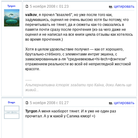
5 ноября 2008 г. 01:23
цитировать
Tyrgon
valkov
, я прочел "взахлеб", но уже после того как,
задумавшись, оценил не очень высоко хотя бы потому, что
перечитывать не тянет, да и сюжеты как-то смазались в
памяти почти сразу после прочтения (из-за чего даже не
оценил и не написал на все книги цикла отзывы как хотелось
во время прочтения.)
Хотя в целом удовольствие получил — как от хорошего,
брутально-стёбного, с элементами интриг экшена, с
замаскированным а-ля "средневековье+hi-tech+фэнтези"
отражением реальности во всей её неприглядной жестокой
красоте.
–––
Альтернативна історія: згадати про Каїна, доки Авель ще
живий...
5 ноября 2008 г. 01:27
цитировать
Dragn
Tyrgon
А меня наоборот тянет. И я уже не один раз
прочитал. А у ж какой у Сапика юмор! =)