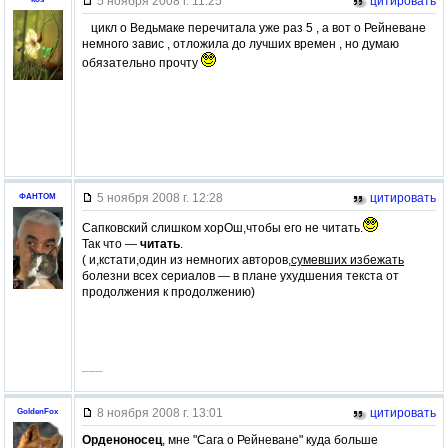
5 ноября 2008 г. 11:25
цитировать
цикл о Ведьмаке перечитала уже раз 5 , а вот о Рейневане
немного завис , отложила до лучших времен , но думаю
обязательно прочту
5 ноября 2008 г. 12:28
цитировать
ФАНТОМ
Сапковский слишком хорОш,чтобы его не читать.
Так что —
читать
.
( и,кстати,один из немногих авторов,
сумевших избежать
болезни всех сериалов — в плане ухудшения текста от
продолжения к продолжению)
–––
8 ноября 2008 г. 13:01
цитировать
GoldenFox
Орденоносец
, мне "Сага о Рейневане" куда больше