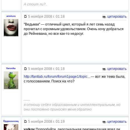
А стоит ли?..
5 ноября 2008 г. 01:18
цитировать
armitura
"Ведьмак" — отличный цикл, который я лет семь назад
прочитал с огромным удовольствием. Очень хочу добраться
до Рейневана, но все как-то недосуг.
5 ноября 2008 г. 01:18
цитировать
Veronika
http://fantlab.ru/forum/forum1page1/topic...
— вот же тема была,
с голосованием. Поиск на что?
–––
я отношу себя к образованным и интеллектуальным, но
они постоянно приносят меня обратно
5 ноября 2008 г. 01:19
цитировать
Орденоносец
valkov
Попробуйте, персональная рекомендация вряд ли