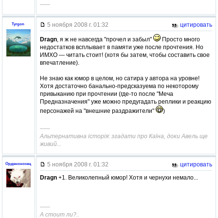
–––
5 ноября 2008 г. 01:32
цитировать
Tyrgon
Dragn
, я ж не навсегда "прочел и забыл"
Просто много
недостатков всплывает в памяти уже после прочтения. Но
ИМХО — читать стоит! (хотя бы затем, чтобы составить свое
впечатление).
Не знаю как юмор в целом, но сатира у автора на уровне!
Хотя достаточно банально-предсказуема по некоторому
привыканию при прочтении (где-то после "Меча
Предназначения" уже можно предугадать реплики и реакцию
персонажей на "внешние раздражители"
)
–––
Альтернативна історія: згадати про Каїна, доки Авель ще
живий...
5 ноября 2008 г. 01:32
цитировать
Орденоносец
Dragn
+1. Великолепный юмор! Хотя и чернухи немало...
–––
А стоит ли?..