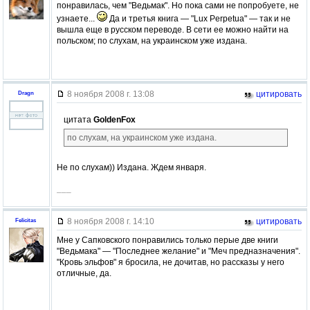
понравилась, чем "Ведьмак". Но пока сами не попробуете, не
узнаете...
Да и третья книга — "Lux Perpetua" — так и не
вышла еще в русском переводе. В сети ее можно найти на
польском; по слухам, на украинском уже издана.
8 ноября 2008 г. 13:08
цитировать
Dragn
цитата
GoldenFox
по слухам, на украинском уже издана.
Не по слухам)) Издана. Ждем января.
–––
8 ноября 2008 г. 14:10
цитировать
Felicitas
Мне у Сапковского понравились только перые две книги
"Ведьмака" — "Последнее желание" и "Меч предназначения".
"Кровь эльфов" я бросила, не дочитав, но рассказы у него
отличные, да.