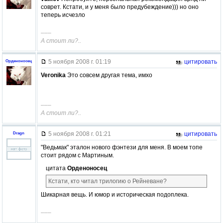
соврет. Кстати, и у меня было предубеждение))) но оно
теперь исчезло
–––
А стоит ли?..
5 ноября 2008 г. 01:19
цитировать
Орденоносец
Veronika
Это совсем другая тема, имхо
–––
А стоит ли?..
5 ноября 2008 г. 01:21
цитировать
Dragn
"Ведьмак" эталон нового фэнтези для меня. В моем топе
стоит рядом с Мартиным.
цитата
Орденоносец
Кстати, кто читал трилогию о Рейневане?
Шикарная вещь. И юмор и историческая подоплека.
–––