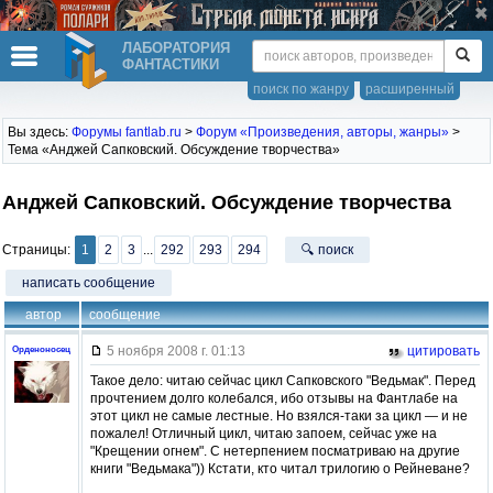
ЛАБОРАТОРИЯ
ФАНТАСТИКИ
поиск по жанру
расширенный
Вы здесь:
Форумы fantlab.ru
>
Форум «Произведения, авторы, жанры»
>
Тема «Анджей Сапковский. Обсуждение творчества»
Анджей Сапковский. Обсуждение творчества
Страницы:
1
2
3
...
292
293
294
🔍 поиск
написать сообщение
автор
сообщение
5 ноября 2008 г. 01:13
цитировать
Орденоносец
Такое дело: читаю сейчас цикл Сапковского "Ведьмак". Перед
прочтением долго колебался, ибо отзывы на Фантлабе на
этот цикл не самые лестные. Но взялся-таки за цикл — и не
пожалел! Отличный цикл, читаю запоем, сейчас уже на
"Крещении огнем". С нетерпением посматриваю на другие
книги "Ведьмака")) Кстати, кто читал трилогию о Рейневане?