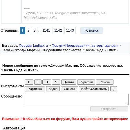
–––
+7(996)730-00-00, Telegram https://t.me/crealist, VK
https://vk.com/crealist
Страницы:
1
2
3
...
1141
1142
1143
🔍 поиск
Вы здесь:
Форумы fantlab.ru
>
Форум «Произведения, авторы, жанры»
>
Тема «Джордж Мартин. Обсуждение творчества. "Песнь Льда и Огня"»
Новое сообщение по теме «Джордж Мартин. Обсуждение творчества.
"Песнь Льда и Огня"»
Инструменты
Сообщение:
Внимание! Чтобы общаться на форуме, Вам нужно пройти авторизацию:
Авторизация