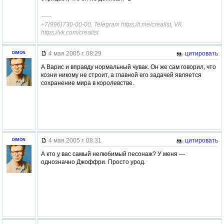
–––
+7(996)730-00-00, Telegram https://t.me/crealist, VK
https://vk.com/crealist
4 мая 2005 г. 08:29
цитировать
DIMON
А Варис и вправду нормальный чувак. Он же сам говорил, что
козни никому не строит, а главной его задачей является
сохранение мира в королевстве.
4 мая 2005 г. 08:31
цитировать
DIMON
А кто у вас самый нелюбимый песонаж? У меня —
однозначно Джоффри. Просто урод.