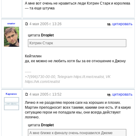
А мне вот очень не нравиться леди Кэтрин Старк и королева
— та еще штучка
4 мая 2005 г. 13:26
цитировать
creator
цитата
Droplet
Кэтрин Старк
Кейтилин
да, ее можно не любить хотя бы за ее отношение к Джону
–––
+7(996)730-00-00, Telegram https://t.me/crealist, VK
https://vk.com/crealist
4 мая 2005 г. 13:52
цитировать
Kapranov
Лично я не разделяю героев саги на хороших и плохих.
Мартин преподносит всех такими, какими они есть. И в какую
ситуацию герои не попадали юы, они всегда действуют
логично.
цитата
Droplet
А мне ближе к финалу очень понравился Джеме