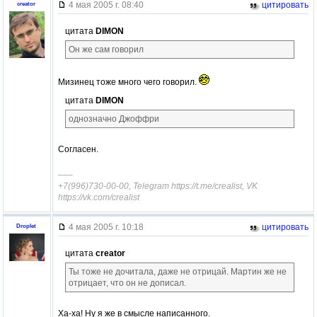
4 мая 2005 г. 08:40
цитировать
creator
цитата
DIMON
Он же сам говорил
Мизинец тоже много чего говорил.
цитата
DIMON
однозначно Джоффри
Согласен.
–––
+7(996)730-00-00, Telegram https://t.me/crealist, VK
https://vk.com/crealist
4 мая 2005 г. 10:18
цитировать
Droplet
цитата
creator
Ты тоже не дочитала, даже не отрицай. Мартин же не
отрицает, что он не дописал.
Ха-ха! Ну я же в смысле написанного.