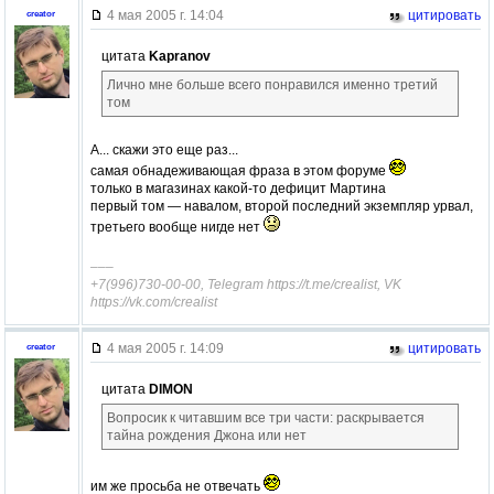
4 мая 2005 г. 14:04
цитировать
creator
цитата
Kapranov
Лично мне больше всего понравился именно третий
том
А... скажи это еще раз...
самая обнадеживающая фраза в этом форуме
только в магазинах какой-то дефицит Мартина
первый том — навалом, второй последний экземпляр урвал,
третьего вообще нигде нет
–––
+7(996)730-00-00, Telegram https://t.me/crealist, VK
https://vk.com/crealist
4 мая 2005 г. 14:09
цитировать
creator
цитата
DIMON
Вопросик к читавшим все три части: раскрывается
тайна рождения Джона или нет
им же просьба не отвечать