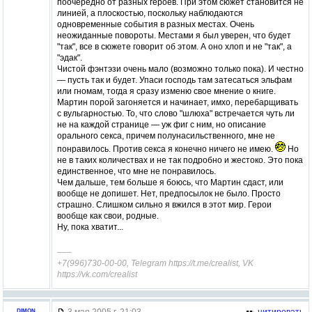
поочередно от разных героев. При этом сюжет становится не
линией, а плоскостью, поскольку наблюдаются
одновременные события в разных местах. Очень
неожиданные повороты. Местами я был уверен, что будет
"так", все в сюжете говорит об этом. А оно хлоп и не "так", а
"эдак".
Чистой фэнтэзи очень мало (возможно только пока). И честно
— пусть так и будет. Упаси господь там затесаться эльфам
или гномам, тогда я сразу изменю свое мнение о книге.
Мартин порой загоняется и начинает, имхо, перебарщивать
с вульгарностью. То, что слово "шлюха" встречается чуть ли
не на каждой странице — уж фиг с ним, но описание
орального секса, причем полунасильственного, мне не
понравилось. Против секса я конечно ничего не имею.
Но
не в таких количествах и не так подробно и жестоко. Это пока
единственное, что мне не понравилось.
Чем дальше, тем больше я боюсь, что Мартин сдаст, или
вообще не допишет. Нет, предпосылок не было. Просто
страшно. Слишком сильно я вжился в этот мир. Герои
вообще как свои, родные.
Ну, пока хватит...
–––
+7(996)730-00-00, Telegram https://t.me/crealist, VK
https://vk.com/crealist
3 мая 2005 г. 21:03
цитировать
DIMON