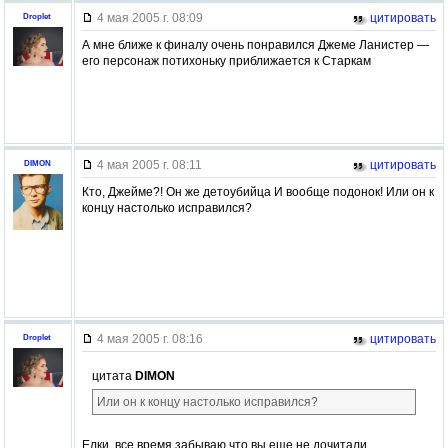
4 мая 2005 г. 08:09
цитировать
Droplet
А мне ближе к финалу очень понравился Джеме Ланистер —
его персонаж потихоньку приближается к Старкам
4 мая 2005 г. 08:11
цитировать
DIMON
Кто, Джейме?! Он же детоубийца И вообще подонок! Или он к
концу настолько исправился?
4 мая 2005 г. 08:16
цитировать
Droplet
цитата
DIMON
Или он к концу настолько исправился?
Елки, все время забываю что вы еще не дочитали.