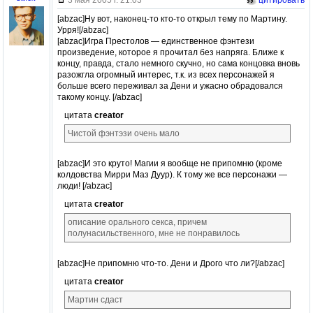
[abzac]Ну вот, наконец-то кто-то открыл тему по Мартину.
Урря![/abzac]
[abzac]Игра Престолов — единственное фэнтези
произведение, которое я прочитал без напряга. Ближе к
концу, правда, стало немного скучно, но сама концовка вновь
разожгла огромный интерес, т.к. из всех персонажей я
больше всего переживал за Дени и ужасно обрадовался
такому концу. [/abzac]
цитата
creator
Чистой фэнтэзи очень мало
[abzac]И это круто! Магии я вообще не припомню (кроме
колдовства Мирри Маз Дуур). К тому же все персонажи —
люди! [/abzac]
цитата
creator
описание орального секса, причем
полунасильственного, мне не понравилось
[abzac]Не припомню что-то. Дени и Дрого что ли?[/abzac]
цитата
creator
Мартин сдаст