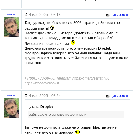
4 мая 2005 г. 08:18
цитировать
creator
Так, чур все, что было после 200й страницы 2го тома не
рассказывать!
Насчет Джейме Ланнистера. Доблести и отваги ему не
занимать, поэтому даже он в сравнении с "королём"
Джоффри просто паинька.
Допускаю возможность того, о чем говорит Droplet.
Nog про Вариса говорил, что он наш человек. Тогда нам
трудно было это понять. А сейчас вот я читаю — уже вполне
возможно...
–––
+7(996)730-00-00, Telegram https://t.me/crealist, VK
https://vk.com/crealist
4 мая 2005 г. 08:24
цитировать
creator
цитата
Droplet
забываю что вы еще не дочитали
Ты тоже не дочитала, даже не отрицай. Мартин же не
отрицает, что он не дописал.