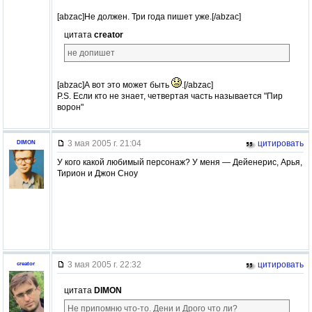
[abzac]Не должен. Три года пишет уже.[/abzac]
цитата
creator
не допишет
[abzac]А вот это может быть
.[/abzac]
P.S. Если кто не знает, четвертая часть называется "Пир
ворон"
3 мая 2005 г. 21:04
цитировать
DIMON
У кого какой любимый персонаж? У меня — Дейенерис, Арья,
Тирион и Джон Сноу
3 мая 2005 г. 22:32
цитировать
creator
цитата
DIMON
Не припомню что-то. Дени и Дрого что ли?