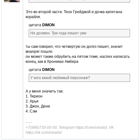
Это во второй части. Теон Грейджой и дочка капитана
корабля.
цитата
DIMON
Не должен. Три года пишет уже
ты сам говорил, что четвертую он долго пишет, значит
внапряг пошло
он может также обрубить на пятом томе, наспех написать
конец, как в Хрониках Амбера
цитата
DIMON
У кого какой любимый персонаж?
А у меня значить так:
1. Тирион
2. Арья
3. Джон, Дени
4. Сэм
–––
+7(996)730-00-00, Telegram https://t.me/crealist, VK
https://vk.com/crealist