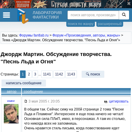
ЛАБОРАТОРИЯ
ФАНТАСТИКИ
поиск по жанру
расширенный
Вы здесь:
Форумы fantlab.ru
>
Форум «Произведения, авторы, жанры»
>
Тема «Джордж Мартин. Обсуждение творчества. "Песнь Льда и Огня"»
Джордж Мартин. Обсуждение творчества.
"Песнь Льда и Огня"
Страницы:
1
2
3
...
1141
1142
1143
🔍 поиск
написать сообщение
автор
сообщение
3 мая 2005 г. 20:05
цитировать
creator
В общем так. Сейчас сижу на 200й странице 2 тома "Песни
Льда и Пламени". Интереснее я еще пока ничего не читал!
Основная сила ПЛиП, имхо, в персонажах. А там их столько,
что никогда всех не запомнишь.
Очень нравится стиль письма, когда повествование идет