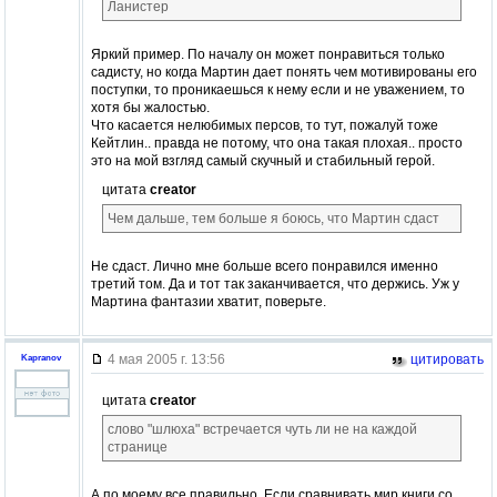
Ланистер
Яркий пример. По началу он может понравиться только
садисту, но когда Мартин дает понять чем мотивированы его
поступки, то проникаешься к нему если и не уважением, то
хотя бы жалостью.
Что касается нелюбимых персов, то тут, пожалуй тоже
Кейтлин.. правда не потому, что она такая плохая.. просто
это на мой взгляд самый скучный и стабильный герой.
цитата
creator
Чем дальше, тем больше я боюсь, что Мартин сдаст
Не сдаст. Лично мне больше всего понравился именно
третий том. Да и тот так заканчивается, что держись. Уж у
Мартина фантазии хватит, поверьте.
4 мая 2005 г. 13:56
цитировать
Kapranov
цитата
creator
слово "шлюха" встречается чуть ли не на каждой
странице
А по моему все правильно. Если сравнивать мир книги со