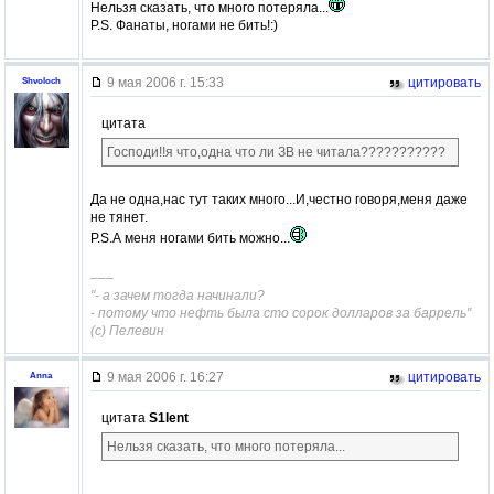
Нельзя сказать, что много потеряла...
P.S. Фанаты, ногами не бить!:)
9 мая 2006 г. 15:33
цитировать
Shvoloch
цитата
Господи!!я что,одна что ли ЗВ не читала???????????
Да не одна,нас тут таких много...И,честно говоря,меня даже
не тянет.
P.S.А меня ногами бить можно...
–––
"- а зачем тогда начинали?
- потому что нефть была сто сорок долларов за баррель"
(с) Пелевин
9 мая 2006 г. 16:27
цитировать
Anna
цитата
S1lent
Нельзя сказать, что много потеряла...