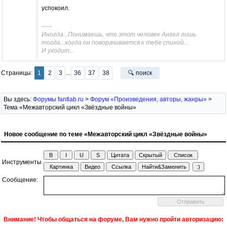
успокоил.
–––
Иногда...Понимаешь, что этот человек Ангел лишь
тогда...когда он поворачивается к тебе спиной...
И уходит...
Страницы:
1
2
3
...
36
37
38
🔍 поиск
Вы здесь:
Форумы fantlab.ru
>
Форум «Произведения, авторы, жанры»
>
Тема «Межавторский цикл «Звёздные войны»
Новое сообщение по теме «Межавторский цикл «Звёздные войны»
Инструменты
Сообщение:
Внимание! Чтобы общаться на форуме, Вам нужно пройти авторизацию: