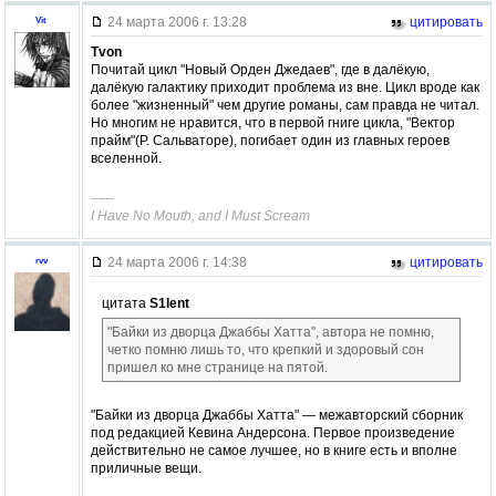
24 марта 2006 г. 13:28
цитировать
Vit
Tvon
Почитай цикл "Новый Орден Джедаев", где в далёкую,
далёкую галактику приходит проблема из вне. Цикл вроде как
более "жизненный" чем другие романы, сам правда не читал.
Но многим не нравится, что в первой гниге цикла, "Вектор
прайм"(Р. Сальваторе), погибает один из главных героев
вселенной.
–––
I Have No Mouth, and I Must Scream
24 марта 2006 г. 14:38
цитировать
rvv
цитата
S1lent
"Байки из дворца Джаббы Хатта", автора не помню,
четко помню лишь то, что крепкий и здоровый сон
пришел ко мне странице на пятой.
"Байки из дворца Джаббы Хатта" — межавторский сборник
под редакцией Кевина Андерсона. Первое произведение
действительно не самое лучшее, но в книге есть и вполне
приличные вещи.