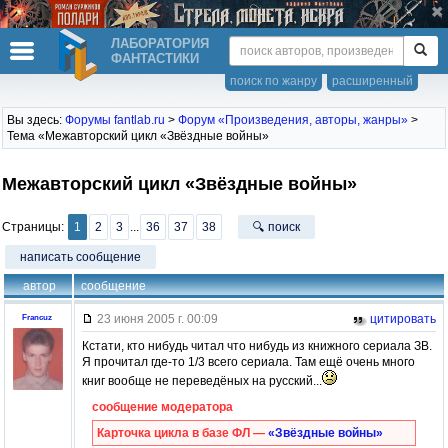
ЛАБОРАТОРИЯ
ФАНТАСТИКИ
поиск по жанру
расширенный
Вы здесь:
Форумы fantlab.ru
>
Форум «Произведения, авторы, жанры»
>
Тема «Межавторский цикл «Звёздные войны»
Межавторский цикл «Звёздные войны»
Страницы:
1
2
3
...
36
37
38
🔍 поиск
написать сообщение
автор
сообщение
23 июня 2005 г. 00:09
цитировать
Francuz
Кстати, кто нибудь читал что нибудь из книжного сериала ЗВ.
Я прочитал где-то 1/3 всего сериала. Там ещё очень много
книг вообще не переведёных на русский...
сообщение модератора
Карточка цикла в базе ФЛ —
«Звёздные войны»