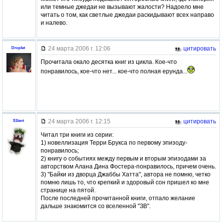
или темные джедаи не вызывают жалости? Надоело мне
читать о том, как светлые джедаи раскидывают всех направо
и налево.
24 марта 2006 г. 12:06
цитировать
Droplet
Прочитала окало десятка книг из цикла. Кое-что
понравилось, кое-что нет... кое-что полная ерунда...
24 марта 2006 г. 12:15
цитировать
S1lent
Читал три книги из серии:
1) новеллизация Терри Брукса по первому эпизоду-
понравилось;
2) книгу о событиях между первым и вторым эпизодами за
авторством Алана Дина Фостера-понравилось, причем очень.
3) "Байки из дворца Джаббы Хатта", автора не помню, четко
помню лишь то, что крепкий и здоровый сон пришел ко мне
странице на пятой.
После последней прочитанной книги, отпало желание
дальше знакомится со вселенной "ЗВ".