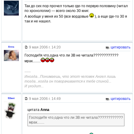
Так до сих пор прочел только где-то первую половину (читал
по хронологии) — всего около 30 книг.
А вообще у меня их 50 (все вордовые
), а еще где-то 30 я
так и не нашел.
9 мая 2006 г. 14:20
цитировать
Anna
Господи!!я что,одна что ли ЗВ не читала????????????
мрак.........
–––
Иногда...Понимаешь, что этот человек Ангел лишь
тогда...когда он поворачивается к тебе спиной...
И уходит...
9 мая 2006 г. 14:49
цитировать
S1lent
цитата
Anna
Господи!!я что,одна что ли ЗВ не читала????????????
мрак........