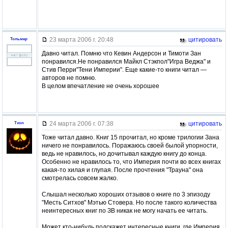
23 марта 2006 г. 20:48
цитировать
Тольмер
Давно читал. Помню что Кевин Андерсон и Тимоти Зан
понравился.Не понравился Майкл Стэкпол"Игра Веджа" и
Стив Перри"Тени Империи". Еще какие-то книги читал —
авторов не помню.
В целом впечатление не очень хорошее
24 марта 2006 г. 07:38
цитировать
Tvon
Тоже читал давно. Книг 15 прочитал, но кроме трилогии Зана
ничего не понравилось. Поражаюсь своей былой упорности,
ведь не нравилось, но дочитывал каждую книгу до конца.
Особенно не нравилось то, что Империя почти во всех книгах
какая-то хилая и глупая. После прочтения "Трауна" она
смотрелась совсем жалко.
Слышал несколько хороших отзывов о книге по 3 эпизоду
"Месть Ситхов" Мэтью Стовера. Но после такого количества
неинтересных книг по ЗВ никак не могу начать ее читать.
Может кто-нибудь подскажет интересные книги, где Империя