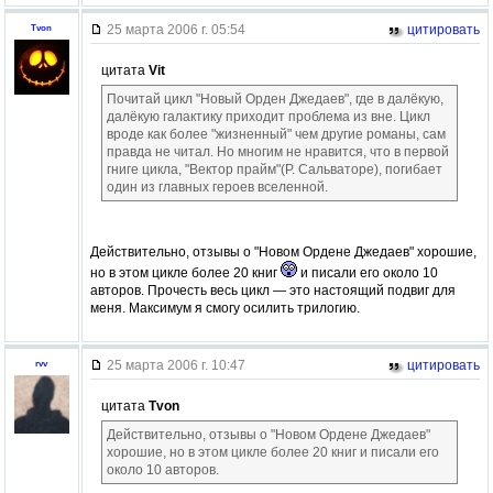
25 марта 2006 г. 05:54
цитировать
Tvon
цитата
Vit
Почитай цикл "Новый Орден Джедаев", где в далёкую,
далёкую галактику приходит проблема из вне. Цикл
вроде как более "жизненный" чем другие романы, сам
правда не читал. Но многим не нравится, что в первой
гниге цикла, "Вектор прайм"(Р. Сальваторе), погибает
один из главных героев вселенной.
Действительно, отзывы о "Новом Ордене Джедаев" хорошие,
но в этом цикле более 20 книг
и писали его около 10
авторов. Прочесть весь цикл — это настоящий подвиг для
меня. Максимум я смогу осилить трилогию.
25 марта 2006 г. 10:47
цитировать
rvv
цитата
Tvon
Действительно, отзывы о "Новом Ордене Джедаев"
хорошие, но в этом цикле более 20 книг и писали его
около 10 авторов.