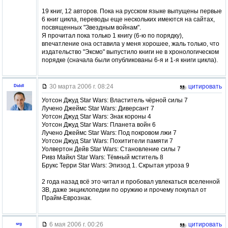
19 книг, 12 авторов. Пока на русском языке выпущены первые
6 книг цикла, переводы еще нескольких имеются на сайтах,
посвященных "Звездным войнам".
Я прочитал пока только 1 книгу (6-ю по порядку),
впечатление она оставила у меня хорошее, жаль только, что
издательство "Эксмо" выпустило книги не в хронологическом
порядке (сначала были опубликованы 6-я и 1-я книги цикла).
30 марта 2006 г. 08:24
цитировать
Diddl
Уотсон Джуд Star Wars: Властитель чёрной силы 7
Лучено Джеймс Star Wars: Диверсант 7
Уотсон Джуд Star Wars: Знак короны 4
Уотсон Джуд Star Wars: Планета войн 6
Лучено Джеймс Star Wars: Под покровом лжи 7
Уотсон Джуд Star Wars: Похитители памяти 7
Уолвертон Дейв Star Wars: Становление силы 7
Ривз Майкл Star Wars: Тёмный мститель 8
Брукс Терри Star Wars: Эпизод 1. Скрытая угроза 9
2 года назад всё это читал и пробовал увлекаться вселенной
ЗВ, даже энциклопедии по оружию и прочему покупал от
Прайм-Еврознак.
6 мая 2006 г. 00:26
цитировать
srg