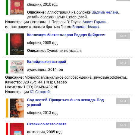
сборник, 2010 год
Описание:
Иллюстрация на обложке
Вадима Челака
,
дизайн обложки Ольги Скворцовой.
Иллюстрации к сказкам Ш. Перро и В. Гауфа
Анаит Гардян
,
иллюстрации к сказкам братьев Гримм
Вадима Челака
.
Коллекция бестселлеров Ридерз Дайджест
№ 2
сборник, 2005 год
Описание:
Художник не указан.
Калейдоскоп историй
№ 3
аудиокнига, 2014 год
Описание:
Монолог, музыкальное сопровождение, звуковые эффекты.
Качество: 320 кБ/с; 44,1 кГц; Стерео
Носитель: 1 CD; Объём 432 мБ.
Иллюстрации
Ю. Стоцкой
.
Сад костей. Прощаться было некогда. Под
№ 4
угрозой
сборник, 2013 год
Сказки со всего света
№ 5
антология, 2005 год