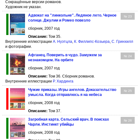
Сокращённые версии романов.
Художник не указан.
Адвокат на "линкольне". Ледяное лето. Черное
№ 23
солнце. Джулии и Ромео повезло
сборник, 2007 год
Описание:
Том 35.
Внутренние иллюстрации
А. Нуэтцла
,
К. Филлипс-Козьера
,
С. Гринхилл
и фотографии.
Афганец. Поверить в чудо. Замужем за
№ 24
незнакомцем. На орбите
сборник, 2007 год
Описание:
Том 36. Сборник романов.
Внутренние иллюстрации
Р. Хардинга
Чужие приказы. Игры ангелов. Доказательство
№ 25
умысла. Когда отправлюсь я на небеса
сборник, 2008 год
Описание:
Том 37.
Загробная карта. Сельский врач. В поисках
№ 26
Чарли. Инстинкт убийцы
сборник, 2008 год