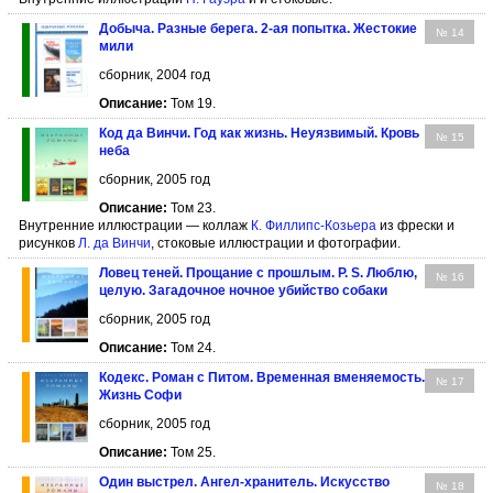
Добыча. Разные берега. 2-ая попытка. Жестокие
№ 14
мили
сборник, 2004 год
Описание:
Том 19.
Код да Винчи. Год как жизнь. Неуязвимый. Кровь
№ 15
неба
сборник, 2005 год
Описание:
Том 23.
Внутренние иллюстрации — коллаж
К. Филлипс-Козьера
из фрески и
рисунков
Л. да Винчи
, стоковые иллюстрации и фотографии.
Ловец теней. Прощание с прошлым. P. S. Люблю,
№ 16
целую. Загадочное ночное убийство собаки
сборник, 2005 год
Описание:
Том 24.
Кодекс. Роман с Питом. Временная вменяемость.
№ 17
Жизнь Софи
сборник, 2005 год
Описание:
Том 25.
Один выстрел. Ангел-хранитель. Искусство
№ 18