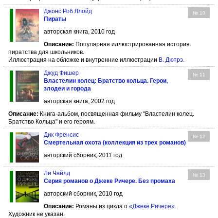
Джонс Роб Ллойд
№ 10
Пираты
авторская книга, 2010 год
Описание:
Популярная иллюстрированная история
пиратства для школьников.
Иллюстрация на обложке и внутренние иллюстрации
В. Дютрэ
.
Джуд Фишер
№ 11
Властелин колец: Братство кольца. Герои,
злодеи и города
авторская книга, 2002 год
Описание:
Книга-альбом, посвященная фильму "Властелин колец.
Братство Кольца" и его героям.
Дик Френсис
№ 12
Смертельная охота (коллекция из трех романов)
авторский сборник, 2011 год
Ли Чайлд
№ 13
Серия романов о Джеке Ричере. Без промаха
авторский сборник, 2010 год
Описание:
Романы из цикла о
«Джеке Ричере»
.
Художник не указан.