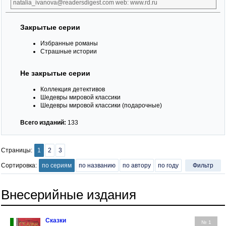
natalia_ivanova@readersdigest.com web: www.rd.ru
Закрытые серии
Избранные романы
Страшные истории
Не закрытые серии
Коллекция детективов
Шедевры мировой классики
Шедевры мировой классики (подарочные)
Всего изданий:
133
Страницы:
1
2
3
Сортировка:
по сериям
по названию
по автору
по году
Фильтр
Внесерийные издания
Сказки
№ 1