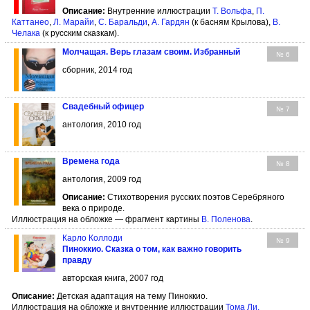
Описание:
Внутренние иллюстрации
Т. Вольфа
,
П.
Каттанео
,
Л. Марайи
,
С. Баральди
,
А. Гардян
(к басням Крылова),
В.
Челака
(к русским сказкам).
Молчащая. Верь глазам своим. Избранный
№ 6
сборник, 2014 год
Свадебный офицер
№ 7
антология, 2010 год
Времена года
№ 8
антология, 2009 год
Описание:
Стихотворения русских поэтов Серебряного
века о природе.
Иллюстрация на обложке — фрагмент картины
В. Поленова
.
Карло Коллоди
№ 9
Пиноккио. Сказка о том, как важно говорить
правду
авторская книга, 2007 год
Описание:
Детская адаптация на тему Пиноккио.
Иллюстрация на обложке и внутренние иллюстрации
Тома Ли
.