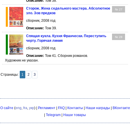
Описание:
Том 38.
Сторож. Жена седельного мастера. Абсолютное
№ 27
зло. Зов предков
сборник, 2008 год
Описание:
Том 39.
Спящая кукла. Кухня Франчески. Переступить
№ 28
черту. Горячая линия
сборник, 2008 год
Описание:
Том 41. Сборник романов.
Художник не указан.
Страницы:
1
2
3
О сайте
(
eng
,
fra
,
укр
) |
Регламент
|
FAQ
|
Контакты
|
Наши награды
|
ВКонтакте
|
Telegram
|
Наши товары