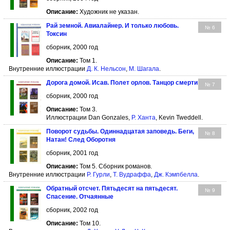
Описание:
Художник не указан.
Рай земной. Авиалайнер. И только любовь.
№ 6
Токсин
сборник, 2000 год
Описание:
Том 1.
Внутренние иллюстрации
Д. К. Нельсон
,
М. Шагала
.
Дорога домой. Исав. Полет орлов. Танцор смерти
№ 7
сборник, 2000 год
Описание:
Том 3.
Иллюстрации Dan Gonzales,
Р. Ханта
, Kevin Tweddell.
Поворот судьбы. Одиннадцатая заповедь. Беги,
№ 8
Натан! След Оборотня
сборник, 2001 год
Описание:
Том 5. Сборник романов.
Внутренние иллюстрации
Р. Гурли
,
Т. Вудраффа
,
Дж. Кэмпбелла
.
Обратный отсчет. Пятьдесят на пятьдесят.
№ 9
Спасение. Отчаянные
сборник, 2002 год
Описание:
Том 10.