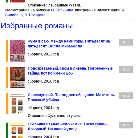
Описание:
Избранные сказки.
Иллюстрация на обложке
И. Билибина
, внутренние иллюстрации
И.
Билибина
,
В. Назарука
.
Избранные романы
Чума в раю. Между нами горы. Пятьдесят на
№ 1
пятьдесят. Вилла Мирабелла
сборник, 2012 год
Подозреваемый. Гром и ливень. Погребенные
№ 2
тайны. Кот по имени Боб
сборник, 2010 год
Исчезнувший. Последнее обещание. Мститель.
№ 4
Пляжный убийца
сборник, 2004 год
Описание:
Художник не указан.
Обезьяна из мыльного камня. Тихая гавань.
№ 5
Дозорный. На нашей улице
сборник, 2004 год