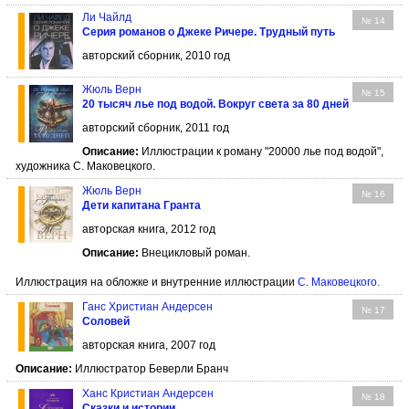
Ли Чайлд
№ 14
Серия романов о Джеке Ричере. Трудный путь
авторский сборник, 2010 год
Жюль Верн
№ 15
20 тысяч лье под водой. Вокруг света за 80 дней
авторский сборник, 2011 год
Описание:
Иллюстрации к роману "20000 лье под водой",
художника С. Маковецкого.
Жюль Верн
№ 16
Дети капитана Гранта
авторская книга, 2012 год
Описание:
Внецикловый роман.
Иллюстрация на обложке и внутренние иллюстрации
С. Маковецкого
.
Ганс Христиан Андерсен
№ 17
Соловей
авторская книга, 2007 год
Описание:
Иллюстратор Беверли Бранч
Ханс Кристиан Андерсен
№ 18
Сказки и истории