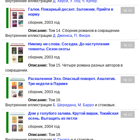
Внутренние иллюстрации
Д. Херси
,
У. Лоу
,
Ч. Купер
.
Галки. Пожарный десант. Заложник. Прийти в
№ 10
норму
сборник, 2003 год
Описание:
Том 14. Сборник романов в сокращении.
Внутренние иллюстрации
Д. Джинкса
,
П. Фиоре
.
Никому ни слова. Соседка. До наступления
№ 11
темноты. Сезон охоты
сборник, 2003 год
Описание:
Том 15. Четыре романа разных авторов в
сокращении.
Раскаленное Эхо. Опасный поворот. Аналитик.
№ 12
Три недели в Париже
сборник, 2003 год
Описание:
Том 16.
Внутренние иллюстрации
Б. Шеридана
,
М. Барро
и стоковые.
Дом у голубого залива. Крутой вираж. Токийская
№ 13
осень. Вытащить из петли
сборник, 2004 год
Описание:
Том 18.
Внутренние иллюстрации
Н. Гауэра
и и стоковые.