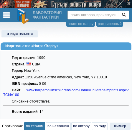
ЛАБОРАТОРИЯ
ФАНТАСТИКИ
поиск по жанру
расширенный
◄ издательства
Издательство «HarperTrophy»
Год открытия
: 1990
Страна:
США
Город:
New York
Адрес:
1350 Avenue of the Americas, New York, NY 10019
ISBN-префикс:
0-06
Сайт:
www.harpercollinschildrens.com/Home/ChildrensImprints.aspx?
TCId=100
Описание отсутствует.
Всего изданий:
14
Сортировка:
по сериям
по названию
по автору
по году
Фильтр