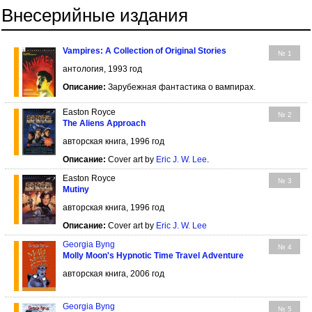
Внесерийные издания
Vampires: A Collection of Original Stories
№ 1
антология, 1993 год
Описание:
Зарубежная фантастика о вампирах.
Easton Royce
№ 2
The Aliens Approach
авторская книга, 1996 год
Описание:
Cover art by
Eric J. W. Lee
.
Easton Royce
№ 3
Mutiny
авторская книга, 1996 год
Описание:
Cover art by
Eric J. W. Lee
Georgia Byng
№ 4
Molly Moon's Hypnotic Time Travel Adventure
авторская книга, 2006 год
Georgia Byng
№ 5