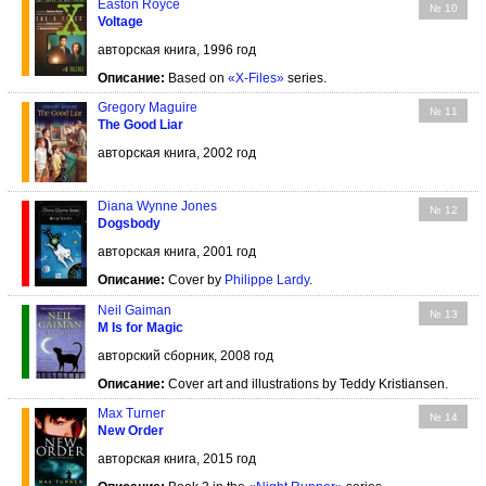
Easton Royce
№ 10
Voltage
авторская книга, 1996 год
Описание:
Based on
«X-Files»
series.
Gregory Maguire
№ 11
The Good Liar
авторская книга, 2002 год
Diana Wynne Jones
№ 12
Dogsbody
авторская книга, 2001 год
Описание:
Cover by
Philippe Lardy
.
Neil Gaiman
№ 13
M Is for Magic
авторский сборник, 2008 год
Описание:
Cover art and illustrations by Teddy Kristiansen.
Max Turner
№ 14
New Order
авторская книга, 2015 год