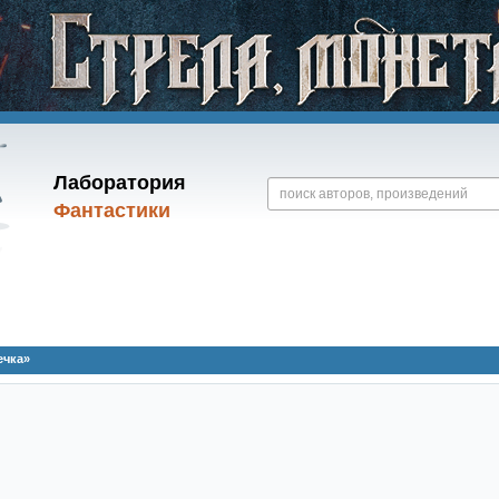
Лаборатория
Фантастики
ечка»