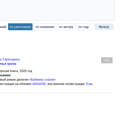
аний:
по умолчанию
по названию
по автору
по году
Фильтр
а Тараторина
№2
чья тропа
орская книга, 2026 год
сание:
вый роман дилогии
«Бабкины сказки»
.
юстрация на обложке
ANNAISE
; внутренние иллюстрации
Тсир
.