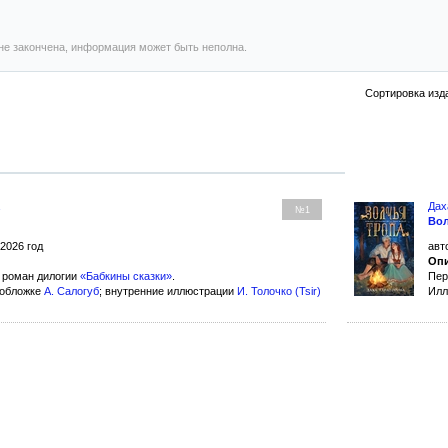
не закончена, информация может быть неполна.
Сортировка изд
Дах
№1
Вол
 2026 год
авт
Опи
 роман дилогии
«Бабкины сказки»
.
Пер
 обложке
А. Салогуб
; внутренние иллюстрации
И. Толочко (Tsir)
Илл