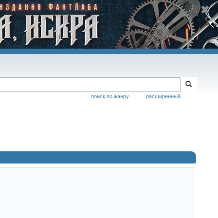
поиск по жанру
расширенный