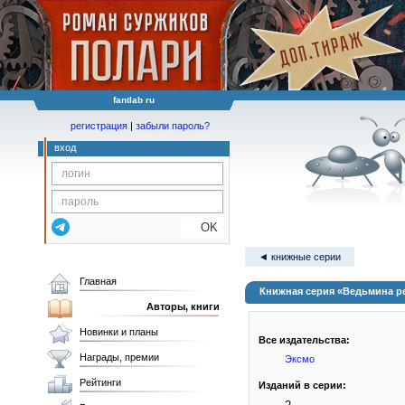
fantlab ru
регистрация
|
забыли пароль?
вход
OK
◄ книжные серии
Главная
Книжная серия «Ведьмина р
Авторы, книги
Новинки и планы
Все издательства:
Награды, премии
Эксмо
Рейтинги
Изданий в серии: