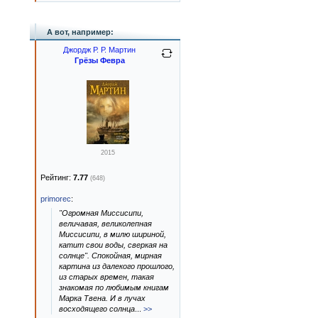
А вот, например:
Джордж Р. Р. Мартин
Грёзы Февра
2015
Рейтинг:
7.77
(648)
primorec
:
"Огромная Миссисипи,
величавая, великолепная
Миссисипи, в милю шириной,
катит свои воды, сверкая на
солнце". Спокойная, мирная
картина из далекого прошлого,
из старых времен, такая
знакомая по любимым книгам
Марка Твена. И в лучах
восходящего солнца
...
>>