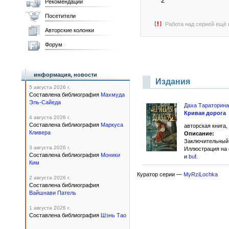
2
Рекомендации
Посетители
Работа над серией ещё 
Авторские колонки
Форум
информация, новости
Издания
5 августа 2026 г.
Составлена библиография
Махмуда
Эль-Сайеда
Даха Тараторина
Кривая дорога
4 августа 2026 г.
Составлена библиография
Маркуса
авторская книга,
Кливера
Описание:
Заключительный
3 августа 2026 г.
Иллюстрация на
Составлена библиография
Моники
и
buf
.
Ким
Куратор серии —
MyRziLochka
2 августа 2026 г.
Составлена библиография
Вайшнави Патель
1 августа 2026 г.
Составлена библиография
Шэнь Тао