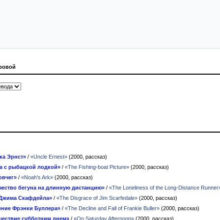
ровой
ка Эрнст»
/
«Uncle Ernest»
(2000, рассказ)
а с рыбацкой лодкой»
/
«The Fishing-boat Picture»
(2000, рассказ)
овчег»
/
«Noah's Ark»
(2000, рассказ)
ество бегуна на длинную дистанцию»
/
«The Loneliness of the Long-Distance Runner
 Джима Скафдейла»
/
«The Disgrace of Jim Scarfedale»
(2000, рассказ)
ние Фрэнки Буллера»
/
«The Decline and Fall of Frankie Buller»
(2000, рассказ)
ествие субботним днем»
/
«On Saturday Afternoon»
(2000, рассказ)