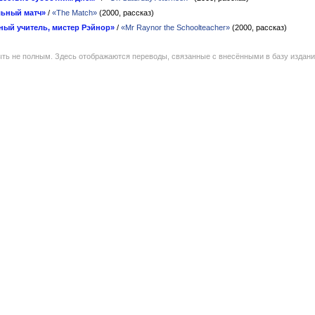
ьный матч»
/
«The Match»
(2000, рассказ)
ый учитель, мистер Рэйнор»
/
«Mr Raynor the Schoolteacher»
(2000, рассказ)
ть не полным. Здесь отображаются переводы, связанные с внесёнными в базу издан