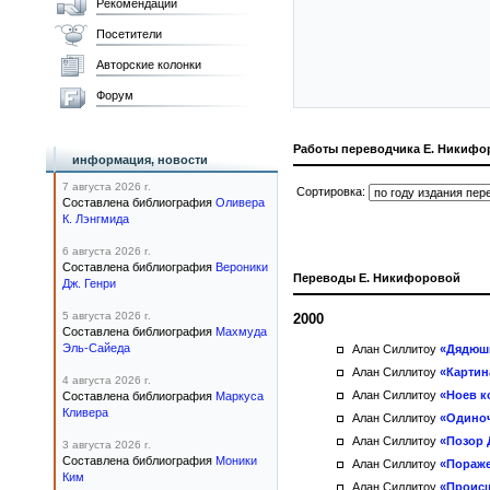
Рекомендации
Посетители
Авторские колонки
Форум
Работы переводчика Е. Никифо
информация, новости
7 августа 2026 г.
Сортировка:
Составлена библиография
Оливера
К. Лэнгмида
6 августа 2026 г.
Составлена библиография
Вероники
Переводы Е. Никифоровой
Дж. Генри
5 августа 2026 г.
2000
Составлена библиография
Махмуда
Эль-Сайеда
Алан Силлитоу
«Дядюш
Алан Силлитоу
«Картин
4 августа 2026 г.
Алан Силлитоу
«Ноев к
Составлена библиография
Маркуса
Кливера
Алан Силлитоу
«Одиноч
Алан Силлитоу
«Позор
3 августа 2026 г.
Составлена библиография
Моники
Алан Силлитоу
«Пораже
Ким
Алан Силлитоу
«Происш