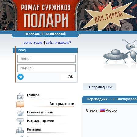
Переводы Е Никифоровой
регистрация
|
забыли пароль?
вход
OK
◄ переводчики
Главная
Переводчик — Е. Никифоров
Авторы, книги
Страна:
Россия
Новинки и планы
Награды, премии
Рейтинги