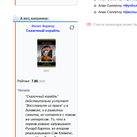
Алан Силлитоу
«Футбол
Алан Силлитоу
«Школьн
А вот, например:
Список переводов может бы
Филип Фармер
Сказочный корабль
2007
Рейтинг:
7.86
(806)
Yamada
:
"Сказочный корабль"
действительно уступает
"Восстаньте из праха" и в
динамике, и в развитии
сюжета, но читается с таким
же интересом. То, что в
первом романе задумывает
Ричард Бартон, во втором
реализовывает Сэм Клеменс,