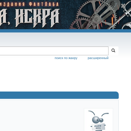
поиск по жанру
расширенный