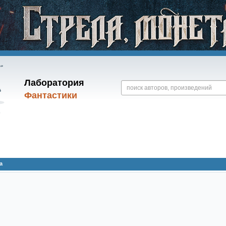
Лаборатория
Фантастики
а