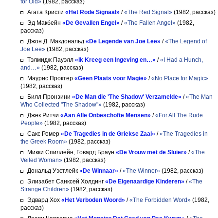
for Old»
(1982, рассказ)
Агата Кристи
«Het Rode Signaal»
/
«The Red Signal»
(1982, рассказ)
Эд Макбейн
«De Gevallen Engel»
/
«The Fallen Angel»
(1982,
рассказ)
Джон Д. Макдональд
«De Legende van Joe Lee»
/
«The Legend of
Joe Lee»
(1982, рассказ)
Тэлмидж Пауэлл
«Ik Kreeg een Ingeving en…»
/
«I Had a Hunch,
and…»
(1982, рассказ)
Маурис Проктер
«Geen Plaats voor Magie»
/
«No Place for Magic»
(1982, рассказ)
Билл Пронзини
«De Man die 'The Shadow' Verzamelde»
/
«The Man
Who Collected "The Shadow"»
(1982, рассказ)
Джек Ритчи
«Aan Alle Onbeschofte Mensen»
/
«For All The Rude
People»
(1982, рассказ)
Сакс Ромер
«De Tragedies in de Griekse Zaal»
/
«The Tragedies in
the Greek Room»
(1982, рассказ)
Микки Спиллейн, Говард Браун
«De Vrouw met de Sluier»
/
«The
Veiled Woman»
(1982, рассказ)
Дональд Уэстлейк
«De Winnaar»
/
«The Winner»
(1982, рассказ)
Элизабет Санксей Холдинг
«De Eigenaardige Kinderen»
/
«The
Strange Children»
(1982, рассказ)
Эдвард Хох
«Het Verboden Woord»
/
«The Forbidden Word»
(1982,
рассказ)