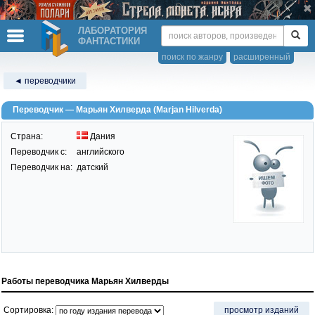
ЛАБОРАТОРИЯ
ФАНТАСТИКИ
поиск по жанру
расширенный
◄ переводчики
Переводчик — Марьян Хилверда (Marjan Hilverda)
Страна:
Дания
Переводчик c:
английского
Переводчик на:
датский
Работы переводчика Марьян Хилверды
Сортировка:
просмотр изданий