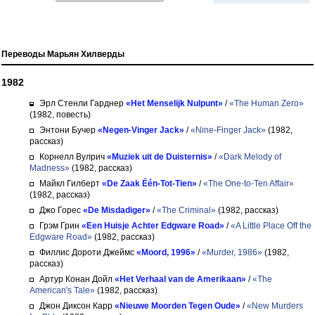
Переводы Марьян Хилверды
1982
Эрл Стенли Гарднер
«Het Menselijk Nulpunt»
/
«The Human Zero»
(1982, повесть)
Энтони Бучер
«Negen-Vinger Jack»
/
«Nine-Finger Jack»
(1982,
рассказ)
Корнелл Вулрич
«Muziek uit de Duisternis»
/
«Dark Melody of
Madness»
(1982, рассказ)
Майкл Гилберт
«De Zaak Één-Tot-Tien»
/
«The One-to-Ten Affair»
(1982, рассказ)
Джо Горес
«De Misdadiger»
/
«The Criminal»
(1982, рассказ)
Грэм Грин
«Een Huisje Achter Edgware Road»
/
«A Little Place Off the
Edgware Road»
(1982, рассказ)
Филлис Дороти Джеймс
«Moord, 1996»
/
«Murder, 1986»
(1982,
рассказ)
Артур Конан Дойл
«Het Verhaal van de Amerikaan»
/
«The
American's Tale»
(1982, рассказ)
Джон Диксон Карр
«Nieuwe Moorden Tegen Oude»
/
«New Murders