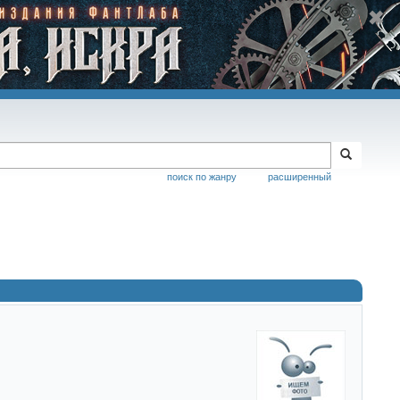
поиск по жанру
расширенный