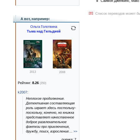
Саймон Дженкинс, Макс
Список переводов может бы
А вот, например:
Ольга Голотвина
Тьма над Гильдией
2013
2008
Рейтинг:
8.26
(350)
k2007
:
Неплохое продолжение.
Детективная составляющая
роль играет здесь постольку-
поскольку, конечно, но книжка
представляет качественное
доброе развлекательное
фэнтези про приключения,
дружбу, поиск, взросление.
...
>>
оценка: 7