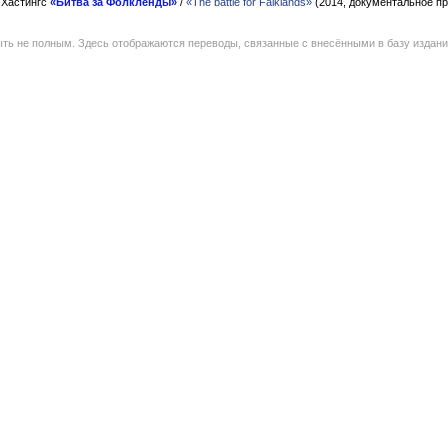
 Хастингс
«Битва за Фолкленды»
/
«The battle for Falklands»
(2014, документальное п
ть не полным. Здесь отображаются переводы, связанные с внесёнными в базу издан