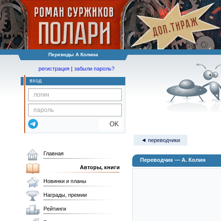
Переводы А Колина
регистрация
|
забыли пароль?
вход
OK
◄ переводчики
Главная
Переводчик — А. Колин
Авторы, книги
Новинки и планы
Награды, премии
Рейтинги