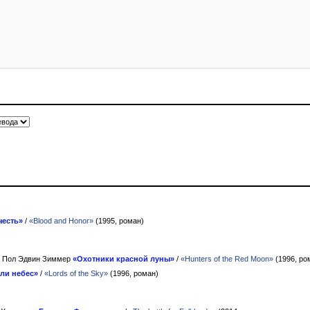
честь»
/
«Blood and Honor»
(1995, роман)
, Пол Эдвин Зиммер
«Охотники красной луны»
/
«Hunters of the Red Moon»
(1996, ро
ли небес»
/
«Lords of the Sky»
(1996, роман)