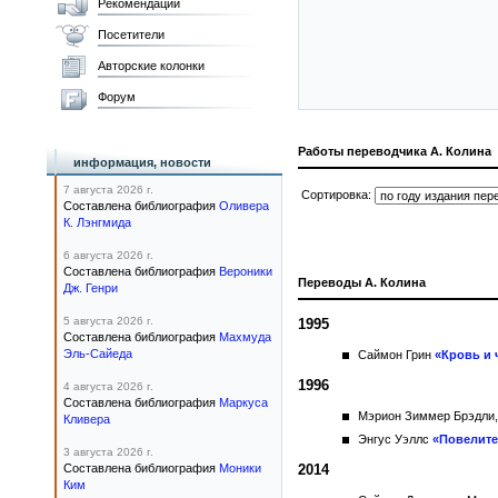
Рекомендации
Посетители
Авторские колонки
Форум
Работы переводчика А. Колина
информация, новости
7 августа 2026 г.
Сортировка:
Составлена библиография
Оливера
К. Лэнгмида
6 августа 2026 г.
Составлена библиография
Вероники
Переводы А. Колина
Дж. Генри
5 августа 2026 г.
1995
Составлена библиография
Махмуда
Эль-Сайеда
Саймон Грин
«Кровь и 
1996
4 августа 2026 г.
Составлена библиография
Маркуса
Мэрион Зиммер Брэдли
Кливера
Энгус Уэллс
«Повелите
3 августа 2026 г.
Составлена библиография
Моники
2014
Ким