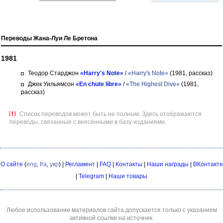
Переводы Жана-Луи Ле Бретона
1981
Теодор Старджон
«Harry's Note»
/
«Harry's Note»
(1981, рассказ)
Джек Уильямсон
«En chute libre»
/
«The Highest Dive»
(1981,
рассказ)
Список переводов может быть не полным. Здесь отображаются
переводы, связанные с внесёнными в базу изданиями.
О сайте
(
eng
,
fra
,
укр
) |
Регламент
|
FAQ
|
Контакты
|
Наши награды
|
ВКонтакте
|
Telegram
|
Наши товары
Любое использование материалов сайта допускается только с указанием
активной ссылки на источник.