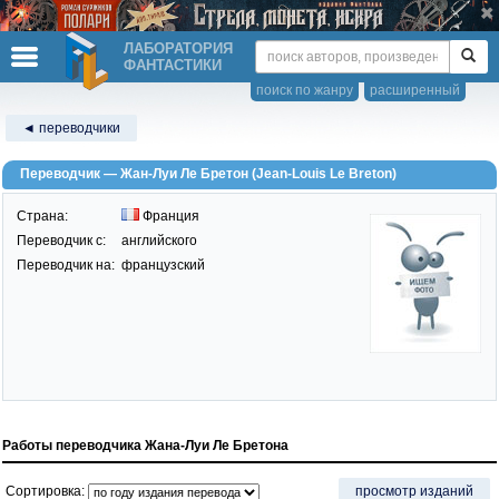
ЛАБОРАТОРИЯ
ФАНТАСТИКИ
поиск по жанру
расширенный
◄ переводчики
Переводчик — Жан-Луи Ле Бретон (Jean-Louis Le Breton)
Страна:
Франция
Переводчик c:
английского
Переводчик на:
французский
Работы переводчика Жана-Луи Ле Бретона
Сортировка:
просмотр изданий