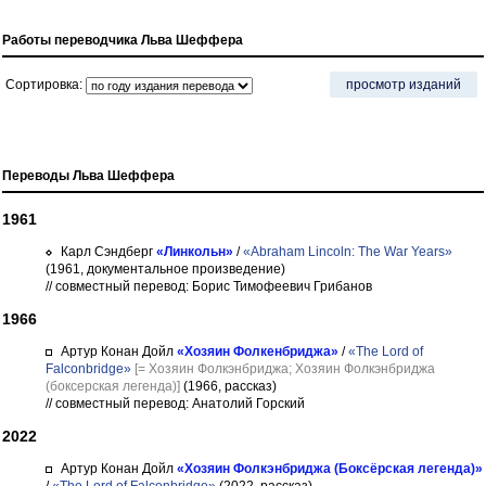
Работы переводчика Льва Шеффера
Сортировка:
просмотр изданий
Переводы Льва Шеффера
1961
Карл Сэндберг
«Линкольн»
/
«Abraham Lincoln: The War Years»
(1961, документальное произведение)
// совместный перевод: Борис Тимофеевич Грибанов
1966
Артур Конан Дойл
«Хозяин Фолкенбриджа»
/
«The Lord of
Falconbridge»
[= Хозяин Фолкэнбриджа; Хозяин Фолкэнбриджа
(боксерская легенда)]
(1966, рассказ)
// совместный перевод: Анатолий Горский
2022
Артур Конан Дойл
«Хозяин Фолкэнбриджа (Боксёрская легенда)»