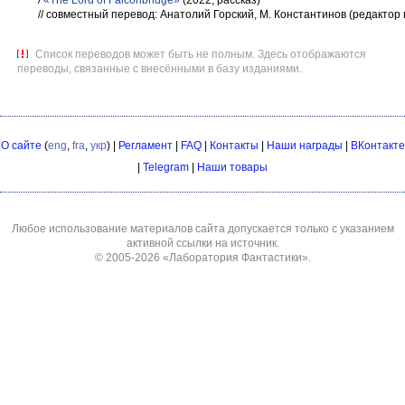
/
«The Lord of Falconbridge»
(2022, рассказ)
// совместный перевод: Анатолий Горский, М. Константинов (редактор
Список переводов может быть не полным. Здесь отображаются
переводы, связанные с внесёнными в базу изданиями.
О сайте
(
eng
,
fra
,
укр
) |
Регламент
|
FAQ
|
Контакты
|
Наши награды
|
ВКонтакте
|
Telegram
|
Наши товары
Любое использование материалов сайта допускается только с указанием
активной ссылки на источник.
© 2005-2026
«Лаборатория Фантастики»
.