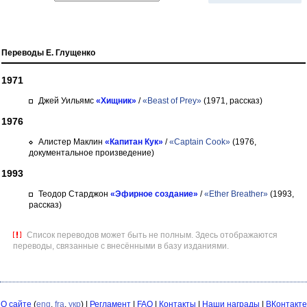
Переводы Е. Глущенко
1971
Джей Уильямс
«Хищник»
/
«Beast of Prey»
(1971, рассказ)
1976
Алистер Маклин
«Капитан Кук»
/
«Captain Cook»
(1976,
документальное произведение)
1993
Теодор Старджон
«Эфирное создание»
/
«Ether Breather»
(1993,
рассказ)
Список переводов может быть не полным. Здесь отображаются
переводы, связанные с внесёнными в базу изданиями.
О сайте
(
eng
,
fra
,
укр
) |
Регламент
|
FAQ
|
Контакты
|
Наши награды
|
ВКонтакте