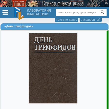
ЛАБОРАТОРИЯ
ФАНТАСТИКИ
поиск по жанру
расширенный
«День триффидов»