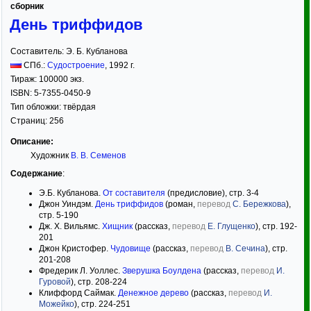
сборник
День триффидов
Составитель:
Э. Б. Кубланова
СПб.:
Судостроение
,
1992
г.
Тираж:
100000 экз.
ISBN:
5-7355-0450-9
Тип обложки:
твёрдая
Страниц:
256
Описание:
Художник
В. В. Семенов
Содержание
:
Э.Б. Кубланова.
От составителя
(предисловие), стр. 3-4
Джон Уиндэм.
День триффидов
(роман,
перевод
С. Бережкова
),
стр. 5-190
Дж. Х. Вильямс.
Хищник
(рассказ,
перевод
Е. Глущенко
), стр. 192-
201
Джон Кристофер.
Чудовище
(рассказ,
перевод
В. Сечина
), стр.
201-208
Фредерик Л. Уоллес.
Зверушка Боулдена
(рассказ,
перевод
И.
Гуровой
), стр. 208-224
Клиффорд Саймак.
Денежное дерево
(рассказ,
перевод
И.
Можейко
), стр. 224-251