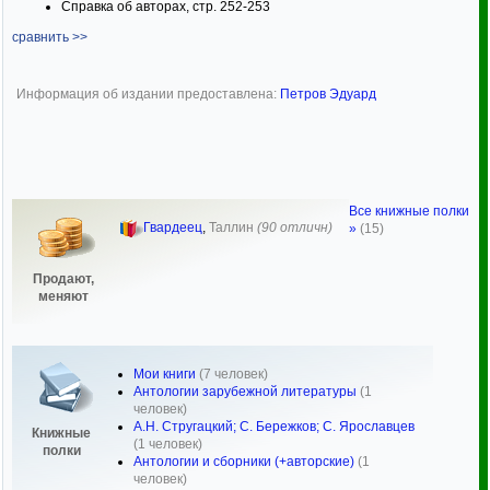
Справка об авторах, стр. 252-253
сравнить >>
Информация об издании предоставлена:
Петров Эдуард
Все книжные полки
Гвардеец
,
Таллин
(90 отличн)
»
(15)
Продают,
меняют
Мои книги
(7 человек)
Антологии зарубежной литературы
(1
человек)
А.Н. Стругацкий; С. Бережков; С. Ярославцев
Книжные
(1 человек)
полки
Антологии и сборники (+авторские)
(1
человек)