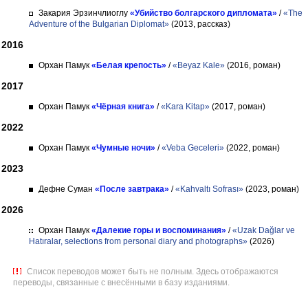
Закария Эрзинчлиоглу
«Убийство болгарского дипломата»
/
«The
Adventure of the Bulgarian Diplomat»
(2013, рассказ)
2016
Орхан Памук
«Белая крепость»
/
«Beyaz Kale»
(2016, роман)
2017
Орхан Памук
«Чёрная книга»
/
«Kara Kitap»
(2017, роман)
2022
Орхан Памук
«Чумные ночи»
/
«Veba Geceleri»
(2022, роман)
2023
Дефне Суман
«После завтрака»
/
«Kahvaltı Sofrası»
(2023, роман)
2026
Орхан Памук
«Далекие горы и воспоминания»
/
«Uzak Dağlar ve
Hatıralar, selections from personal diary and photographs»
(2026)
Список переводов может быть не полным. Здесь отображаются
переводы, связанные с внесёнными в базу изданиями.