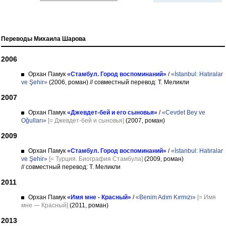
Переводы Михаила Шарова
2006
Орхан Памук
«Стамбул. Город воспоминаний»
/
«İstanbul: Hatıralar
ve Şehir»
(2006, роман)
// совместный перевод: Т. Меликли
2007
Орхан Памук
«Джевдет-бей и его сыновья»
/
«Cevdet Bey ve
Oğulları»
[= Джевдет-бей и сыновья]
(2007, роман)
2009
Орхан Памук
«Стамбул. Город воспоминаний»
/
«İstanbul: Hatıralar
ve Şehir»
[= Турция. Биография Стамбула]
(2009, роман)
// совместный перевод: Т. Меликли
2011
Орхан Памук
«Имя мне - Красный»
/
«Benim Adım Kırmızı»
[= Имя
мне — Красный]
(2011, роман)
2013