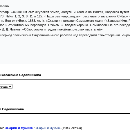
лаевич
ограф. Сочинения его: «Русская земля, Жегули и Усолье на Волге», набросок путем
73, №№ 1, 2, 3, 8, 11 и 12), «Наши землепроходцы», рассказы о заселении Сибири (М
 по Волге» («Век», 1883, кн. I), «Сказки и предания Самарского края» («Записки Имп. Ру
азов и стихотворных переводов. Стихом С. владел хорошо. Обыкновенные его псевд
 и Д. Д. Языков, «Обзор жизни и трудов покойных русских писателей».
й период своей жизни Садовников много работал над переводами стихотворений Байрон
иколаевича Садовникова
а Садовникова
ние
«Барин и мужик»
/
«Барин и мужик»
(1983, сказка)