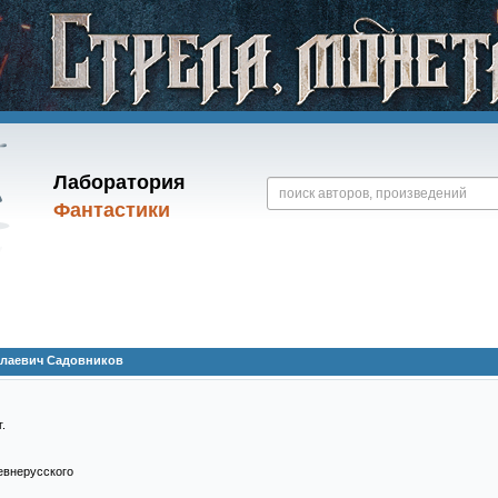
Лаборатория
Фантастики
лаевич Садовников
.
ревнерусского