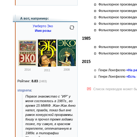
Фольклорное произведе
Фольклорное произведе
Фольклорное произведе
А вот, например:
Фольклорное произведе
Умберто Эко
Фольклорное произведе
Имя розы
1985
Фольклорное произведе
Фольклорное произведе
2015
2014
2008
Генри Лонгфелло
«На р
2011
Генри Лонгфелло
«Есть
Рейтинг:
8.83
(2483)
Список переводов может бы
stogsena
:
Первое знакомство с "ИР" у
меня состоялось в 1987г., во
время 15 ММКФ. Жан-Жак Анно
напел, правда, показ был вне
рамок конкурсной программы.
Книгу я прочел тремя годами
позже, ту самую, в красном
переплете, отпечатанную в
1989г. в типографии