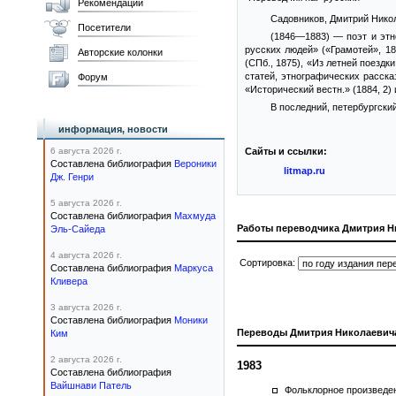
Рекомендации
Садовников, Дмитрий Нико
Посетители
(1846—1883) — поэт и этн
русских людей» («Грамотей», 18
Авторские колонки
(СПб., 1875), «Из летней поездки
статей, этнографических расск
Форум
«Исторический вестн.» (1884, 2)
В последний, петербургски
информация, новости
6 августа 2026 г.
Сайты и ссылки:
Составлена библиография
Вероники
litmap.ru
Дж. Генри
5 августа 2026 г.
Составлена библиография
Махмуда
Работы переводчика Дмитрия Н
Эль-Сайеда
4 августа 2026 г.
Сортировка:
Составлена библиография
Маркуса
Кливера
3 августа 2026 г.
Составлена библиография
Моники
Переводы Дмитрия Николаевич
Ким
2 августа 2026 г.
1983
Составлена библиография
Вайшнави Патель
Фольклорное произведе