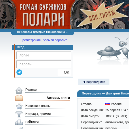
Переводы Дмитрия Николаевича ...
регистрация
|
забыли пароль?
вход
OK
◄ переводчики
Главная
Переводчик — Дмитрий Нико
Авторы, книги
Страна:
Россия
Новинки и планы
Дата рождения:
25 апреля 1847 г
Награды, премии
Дата смерти:
1883 г. (35 лет)
Рейтинги
Переводчик c:
английского, д
Переводчик на:
русский