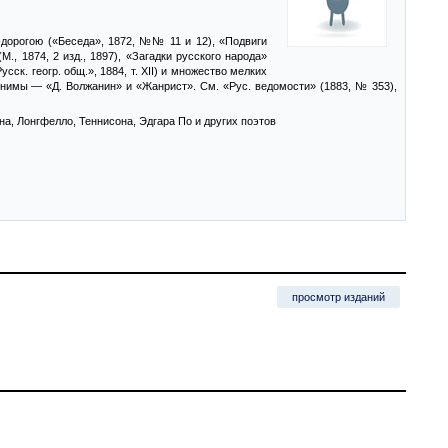
-дорогою («Беседа», 1872, №№ 11 и 12), «Подвиги
., 1874, 2 изд., 1897), «Загадки русского народа»
сск. геогр. общ.», 1884, т. XII) и множество мелких
онимы — «Д. Волжанин» и «Жанрист». См. «Рус. ведомости» (1883, № 353),
а, Лонгфелло, Теннисона, Эдгара По и других поэтов
просмотр изданий