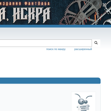
поиск по жанру
расширенный