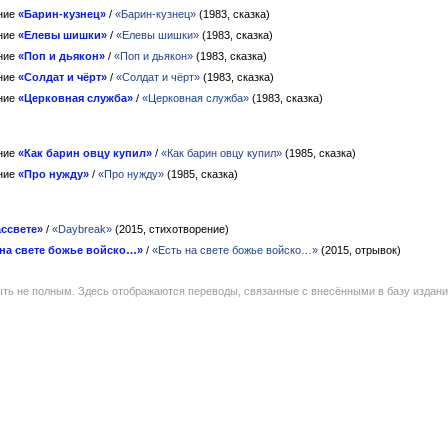
ние
«Барин-кузнец»
/
«Барин-кузнец»
(1983, сказка)
ние
«Елевы шишки»
/
«Елевы шишки»
(1983, сказка)
ние
«Поп и дьякон»
/
«Поп и дьякон»
(1983, сказка)
ние
«Солдат и чёрт»
/
«Солдат и чёрт»
(1983, сказка)
ние
«Церковная служба»
/
«Церковная служба»
(1983, сказка)
ние
«Как барин овцу купил»
/
«Как барин овцу купил»
(1985, сказка)
ние
«Про нужду»
/
«Про нужду»
(1985, сказка)
ассвете»
/
«Daybreak»
(2015, стихотворение)
 на свете божье войско…»
/
«Есть на свете божье войско…»
(2015, отрывок)
ть не полным. Здесь отображаются переводы, связанные с внесёнными в базу издан