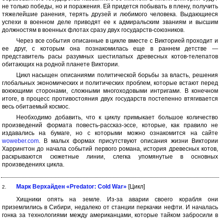
не только победы, но и поражения. Ей придется побывать в плену, получить
тяжелейшие ранения, терять друзей и любимого человека. Выдающиеся
успехи в военном деле приводят ее к адмиральским званиям и высшим
должностям в военных флотах сразу двух государств-союзников.
Через все события описанные в цикле вместе с Викторией проходит и
ее друг, с которым она познакомилась еще в раннем детстве —
представитель расы разумных шестилапых древесных котов-телепатов
обитающих на родной планете Виктории.
Цикл насыщен описаниями политической борьбы за власть, решения
глобальных экономических и политических проблем, которые встают перед
воюющими сторонами, сложными многоходовыми интригами. В конечном
итоге, в процесс противостояния двух государств постепенно втягивается
весь обитаемый космос.
Необходимо добавить, что к циклу примыкает большое количество
произведений формата повесть-рассказ-эссе, которые, как правило не
издавались на бумаге, но с которыми можно ознакомится на сайте
woweber.com
. В малых формах присутствуют описания жизни Виктории
Харрингтон до начала событий первого романа, история древесных котов,
раскрываются сюжетные линии, слегка упомянутые в основных
произведениях цикла.
Марк Верхайден «Predator: Cold War»
[Цикл]
2.
Хищники опять на земле. Из-за аварии своего корабля они
приземлились в Сибири, недалеко от станции перкачки нефти. И началась
гонка за технологиями между американцами, которые тайком забросили в