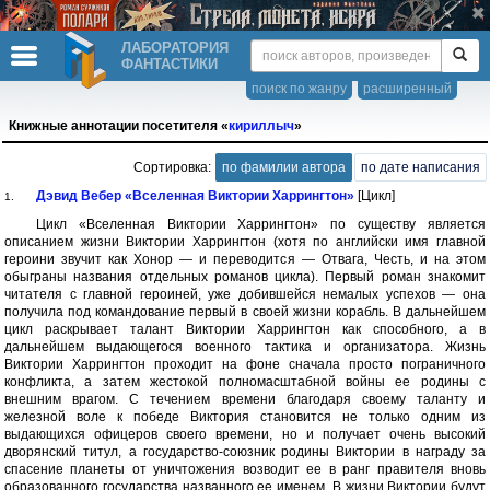
ЛАБОРАТОРИЯ
ФАНТАСТИКИ
поиск по жанру
расширенный
Книжные аннотации посетителя «
кириллыч
»
Сортировка:
по фамилии автора
по дате написания
Дэвид Вебер «Вселенная Виктории Харрингтон»
[Цикл]
1.
Цикл «Вселенная Виктории Харрингтон» по существу является
описанием жизни Виктории Харрингтон (хотя по английски имя главной
героини звучит как Хонор — и переводится — Отвага, Честь, и на этом
обыграны названия отдельных романов цикла). Первый роман знакомит
читателя с главной героиней, уже добившейся немалых успехов — она
получила под командование первый в своей жизни корабль. В дальнейшем
цикл раскрывает талант Виктории Харрингтон как способного, а в
дальнейшем выдающегося военного тактика и организатора. Жизнь
Виктории Харрингтон проходит на фоне сначала просто пограничного
конфликта, а затем жестокой полномасштабной войны ее родины с
внешним врагом. С течением времени благодаря своему таланту и
железной воле к победе Виктория становится не только одним из
выдающихся офицеров своего времени, но и получает очень высокий
дворянский титул, а государство-союзник родины Виктории в награду за
спасение планеты от уничтожения возводит ее в ранг правителя вновь
образованного государства названного ее именем. В жизни Виктории будут