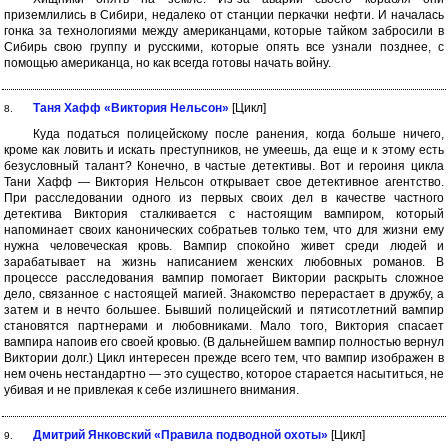
приземлились в Сибири, недалеко от станции перкачки нефти. И началась
гонка за технологиями между американцами, которые тайком забросили в
Сибирь свою группу и русскими, которые опять все узнали позднее, с
помощью американца, но как всегда готовы начать войну.
Таня Хафф «Виктория Нельсон»
[Цикл]
8.
Куда податься полицейскому после ранения, когда больше ничего,
кроме как ловить и искать преступников, не умеешь, да еще и к этому есть
безусловный талант? Конечно, в частые детективы. Вот и героиня цикла
Тани Хафф — Виктория Нельсон открывает свое детективное агентство.
При расследовании одного из первых своих дел в качестве частного
детектива Виктория сталкивается с настоящим вампиром, который
напоминает своих канонических собратьев только тем, что для жизни ему
нужна человеческая кровь. Вампир спокойно живет среди людей и
зарабатывает на жизнь написанием женских любовных романов. В
процессе расследования вампир помогает Виктории раскрыть сложное
дело, связанное с настоящей магией. Знакомство перерастает в дружбу, а
затем и в нечто большее. Бывший полицейский и пятисотлетний вампир
становятся партнерами и любовниками. Мало того, Виктория спасает
вампира напоив его своей кровью. (В дальнейшем вампир полностью вернул
Виктории долг.) Цикл интересен прежде всего тем, что вампир изображен в
нем очень нестандартно — это существо, которое старается насытиться, не
убивая и не привлекая к себе излишнего внимания.
Дмитрий Янковский «Правила подводной охоты»
[Цикл]
9.