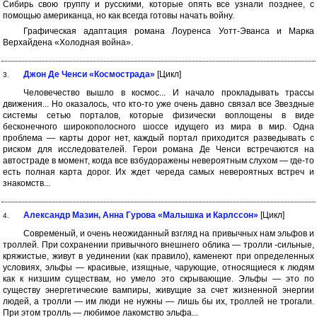
Сибирь свою группу и русскими, которые опять все узнали позднее, с
помощью американца, но как всегда готовы начать войну.
Графическая адаптация романа Лоуренса Уотт-Эванса и Марка
Верхайдена «Холодная война».
Джон Де Ченси «Космострада»
[Цикл]
3.
Человечество вышло в космос... И начало прокладывать трассы
движения... Но оказалось, что кто-то уже очень давно связал все Звездные
системы сетью порталов, которые физически воплощены в виде
бесконечного широкополосного шоссе идущего из мира в мир. Одна
проблема — карты дорог нет, каждый портал приходится разведывать с
риском для исследователей. Герои романа Де Ченси встречаются на
автостраде в момент, когда все взбудоражены невероятным слухом — где-то
есть полная карта дорог. Их ждет череда самых невероятных встреч и
знакомств...
Александр Мазин, Анна Гурова «Малышка и Карлссон»
[Цикл]
4.
Современый, и очень неожиданный взгляд на привычных нам эльфов и
троллей. При сохранении привычного внешнего облика — тролли -сильные,
кряжистые, живут в уединении (как правило), каменеют при определенных
условиях, эльфы — красивые, изящные, чарующие, относящиеся к людям
как к низшим существам, но умело это скрывающие. Эльфы — это по
существу энергетические вампиры, живущие за счет жизненной энергии
людей, а тролли — им люди не нужны — лишь бы их, троллей не трогали.
При этом тролль — любимое лакомство эльфа...