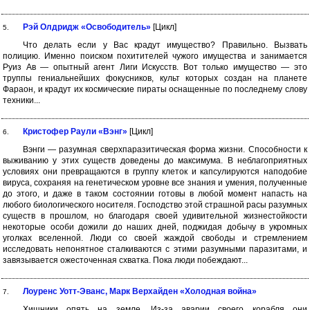
Рэй Олдридж «Освободитель»
[Цикл]
5.
Что делать если у Вас крадут имущество? Правильно. Вызвать
полицию. Именно поиском похитителей чужого имущества и занимается
Руиз Ав — опытный агент Лиги Искусств. Вот только имущество — это
труппы гениальнейших фокусников, культ которых создан на планете
Фараон, и крадут их космические пираты оснащенные по последнему слову
техники...
Кристофер Раули «Вэнг»
[Цикл]
6.
Вэнги — разумная сверхпаразитическая форма жизни. Способности к
выживанию у этих существ доведены до максимума. В неблагоприятных
условиях они превращаются в группу клеток и капсулируются наподобие
вируса, сохраняя на генетическом уровне все знания и умения, полученные
до этого, и даже в таком состоянии готовы в любой момент напасть на
любого биологического носителя. Господство этой страшной расы разумных
существ в прошлом, но благодаря своей удивительной жизнестойкости
некоторые особи дожили до наших дней, поджидая добычу в укромных
уголках вселенной. Люди со своей жаждой свободы и стремлением
исследовать непонятное сталкиваются с этими разумными паразитами, и
завязывается ожесточенная схватка. Пока люди побеждают...
Лоуренс Уотт-Эванс, Марк Верхайден «Холодная война»
7.
Хищники опять на земле. Из-за аварии своего корабля они