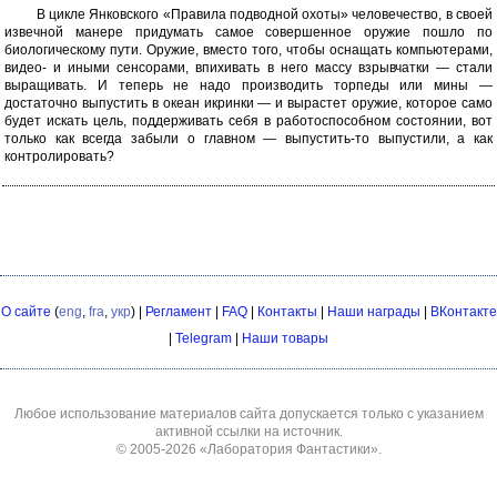
В цикле Янковского «Правила подводной охоты» человечество, в своей
извечной манере придумать самое совершенное оружие пошло по
биологическому пути. Оружие, вместо того, чтобы оснащать компьютерами,
видео- и иными сенсорами, впихивать в него массу взрывчатки — стали
выращивать. И теперь не надо производить торпеды или мины —
достаточно выпустить в океан икринки — и вырастет оружие, которое само
будет искать цель, поддерживать себя в работоспособном состоянии, вот
только как всегда забыли о главном — выпустить-то выпустили, а как
контролировать?
О сайте
(
eng
,
fra
,
укр
) |
Регламент
|
FAQ
|
Контакты
|
Наши награды
|
ВКонтакте
|
Telegram
|
Наши товары
Любое использование материалов сайта допускается только с указанием
активной ссылки на источник.
© 2005-2026
«Лаборатория Фантастики»
.