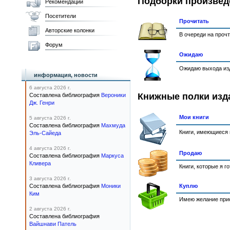
Подборки произвед
Рекомендации
Посетители
Прочитать
Авторские колонки
В очереди на проч
Форум
Ожидаю
Ожидаю выхода изд
информация, новости
6 августа 2026 г.
Книжные полки изд
Составлена библиография
Вероники
Дж. Генри
Мои книги
5 августа 2026 г.
Составлена библиография
Махмуда
Книги, имеющиеся 
Эль-Сайеда
4 августа 2026 г.
Продаю
Составлена библиография
Маркуса
Кливера
Книги, которые я г
3 августа 2026 г.
Составлена библиография
Моники
Куплю
Ким
Имею желание прио
2 августа 2026 г.
Составлена библиография
Вайшнави Патель