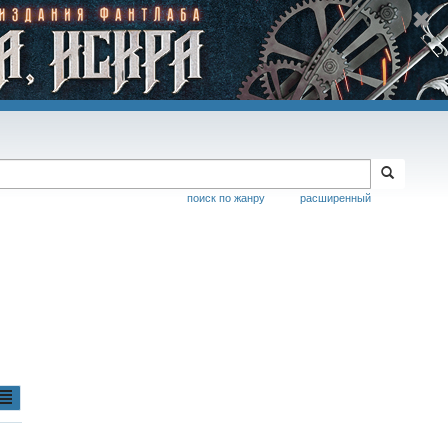
поиск по жанру
расширенный