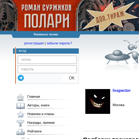
Книжные полки
регистрация
|
забыли пароль?
вход
OK
Inspector
Главная
Москва
Авторы, книги
Новинки и планы
Награды, премии
Рейтинги