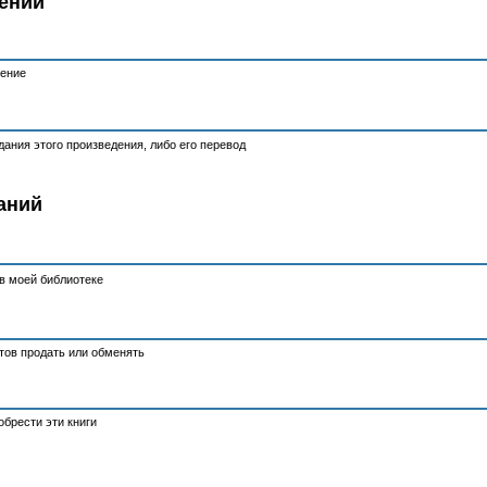
ений
тение
ания этого произведения, либо его перевод
аний
в моей библиотеке
отов продать или обменять
брести эти книги