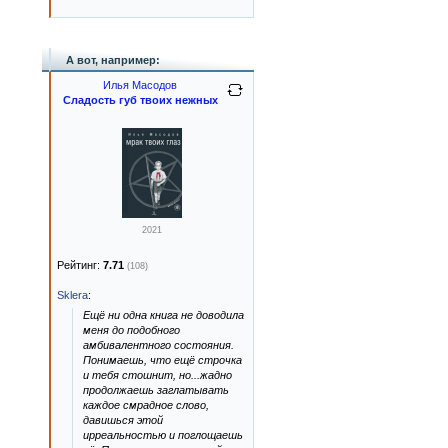
А вот, например:
Илья Масодов
Сладость губ твоих нежных
2021
Рейтинг:
7.71
(108)
Sklera
:
Ещё ни одна книга не доводила
меня до подобного
амбивалентного состояния.
Понимаешь, что ещё строчка
и тебя стошнит, но...жадно
продолжаешь заглатывать
каждое смрадное слово,
давишься этой
ирреальностью и поглощаешь