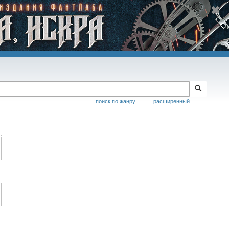
поиск по жанру
расширенный