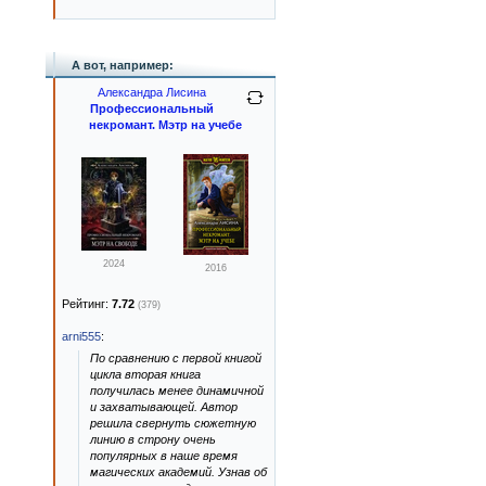
А вот, например:
Александра Лисина
Профессиональный
некромант. Мэтр на учебе
2024
2016
Рейтинг:
7.72
(379)
arni555
:
По сравнению с первой книгой
цикла вторая книга
получилась менее динамичной
и захватывающей. Автор
решила свернуть сюжетную
линию в строну очень
популярных в наше время
магических академий. Узнав об