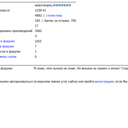
миротворец
 классе
1238.41
4892 |
статистика
165 | баллы за отзывы: 756
17
ировано произведений
3362
3
 в форуме
1153
 в форуме
7
сов в форуме
1
жных полок
6
ь на форуме:
"Я знаю, что ничего не знаю. Но многие не знают и этого" Со
нужно авторизоваться (в верхнем левом углу сайта) или пройти
регистрацию
, если Вы