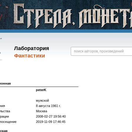
Лаборатория
Фантастики
ионная
peterK
мужской
ния
8 августа 1961 г.
льства
Москва
трации
2008-02-27 19:56:40
 посещение
2019-11-09 17:46:45
еская