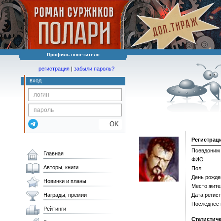
Профиль посетителя
регистрация
|
забыли пароль?
вход
OK
Регистрац
Псевдоним
Главная
ФИО
Авторы, книги
Пол
День рожде
Новинки и планы
Место жите
Награды, премии
Дата регис
Последнее
Рейтинги
Статистич