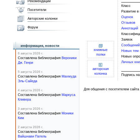
Рекомендации
Класс
Посетители
Развитие в
Оценок
Авторские колонки
Отзывов
Форум
Аннотаций
Классифиц
Заявок
Сообщений
информация, новости
книжные
Новых тем
6 августа 2026 г.
полки
Новых опро
Составлена библиография
Вероники
Личных кни
Дж. Генри
авторская
5 августа 2026 г.
колонка
Подпис
Составлена библиография
Махмуда
Эль-Сайеда
Для общения с посетителем сайта 
4 августа 2026 г.
Составлена библиография
Маркуса
Кливера
3 августа 2026 г.
Составлена библиография
Моники
Ким
2 августа 2026 г.
Составлена библиография
Вайшнави Патель