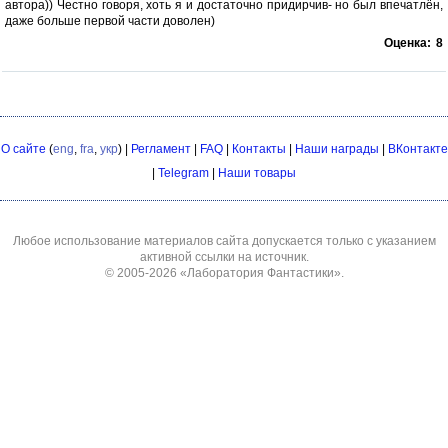
автора)) Честно говоря, хоть я и достаточно придирчив- но был впечатлён,
даже больше первой части доволен)
Оценка:
8
О сайте
(
eng
,
fra
,
укр
) |
Регламент
|
FAQ
|
Контакты
|
Наши награды
|
ВКонтакте
|
Telegram
|
Наши товары
Любое использование материалов сайта допускается только с указанием
активной ссылки на источник.
© 2005-2026
«Лаборатория Фантастики»
.