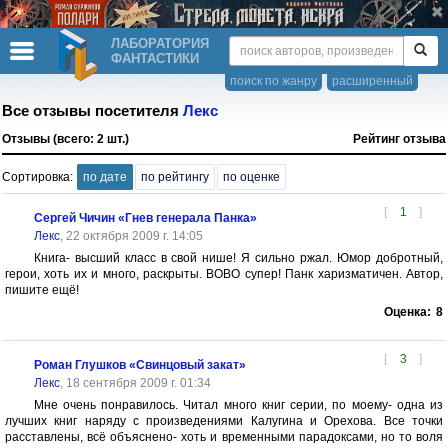
ЛАБОРАТОРИЯ
ФАНТАСТИКИ
поиск по жанру
расширенный
Все отзывы посетителя
Лекс
Отзывы (всего: 2 шт.)
Рейтинг отзыва
Сортировка:
по дате
по рейтингу
по оценке
[
1
]
Сергей Чичин «Гнев генерала Панка»
Лекс
, 22 октября 2009 г. 14:05
Книга- высший класс в свой нише! Я сильно ржал. Юмор добротный,
герои, хоть их и много, раскрыты. ВОВО супер! Панк харизматичен. Автор,
пишите ещё!
Оценка:
8
[
3
]
Роман Глушков «Свинцовый закат»
Лекс
, 18 сентября 2009 г. 01:34
Мне очень понравилось. Читал много книг серии, по моему- одна из
лучших книг наряду с произведениями Калугина и Орехова. Все точки
расставлены, всё объяснено- хоть и временными парадоксами, но то воля