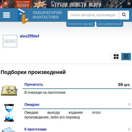
ЛАБОРАТОРИЯ
ФАНТАСТИКИ
поиск по жанру
расширенный
alex299def
Подборки произведений
59 шт.
Прочитать
В очереди на прочтение
0
Ожидаю
Ожидаю выхода издания этого
произведения, либо его перевод
0
К прочтению