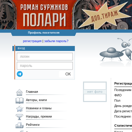
Профиль посетителя
регистрация
|
забыли пароль?
вход
OK
Регистрац
Псевдоним
Главная
ФИО
Авторы, книги
Пол
День рожде
Новинки и планы
Дата регис
Награды, премии
Последнее
Рейтинги
Статистич