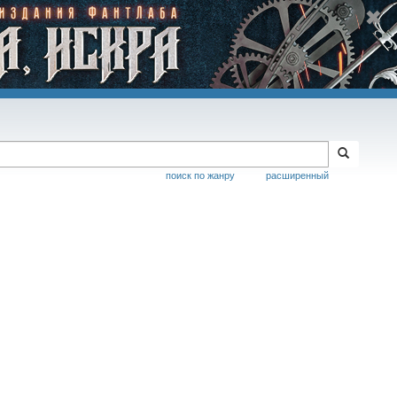
поиск по жанру
расширенный