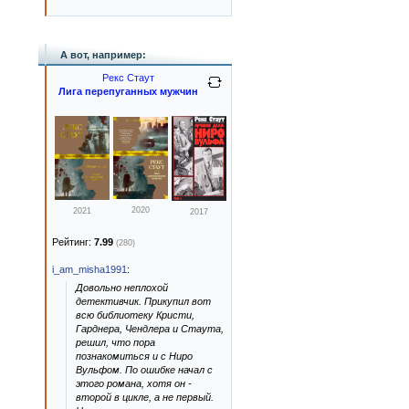
А вот, например:
Рекс Стаут
Лига перепуганных мужчин
2020
2021
2017
Рейтинг:
7.99
(280)
i_am_misha1991
:
Довольно неплохой
детективчик. Прикупил вот
всю библиотеку Кристи,
Гарднера, Чендлера и Стаута,
решил, что пора
познакомиться и с Ниро
Вульфом. По ошибке начал с
этого романа, хотя он -
второй в цикле, а не первый.