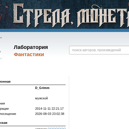
Лаборатория
Фантастики
ионная
D_Grimm
мужской
ния
трации
2014-11-11 22:21:17
 посещение
2026-08-03 23:02:38
еская