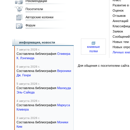
Класс
Рекомендации
Развитие в
Посетители
Оценок
Отзывов
Авторские колонки
Аннотаций
Форум
Классифиц
Заявок
Сообщений
Новых тем
информация, новости
книжные
Новых опро
7 августа 2026 г.
полки
Личных кни
Составлена библиография
Оливера
К. Лэнгмида
Для общения с посетителем сайта 
6 августа 2026 г.
Составлена библиография
Вероники
Дж. Генри
5 августа 2026 г.
Составлена библиография
Махмуда
Эль-Сайеда
4 августа 2026 г.
Составлена библиография
Маркуса
Кливера
3 августа 2026 г.
Составлена библиография
Моники
Ким