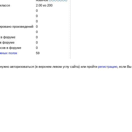
новичок
 классе
2.00 из 200
0
0
0
ировано произведений
0
0
 в форуме
0
 в форуме
0
сов в форуме
0
жных полок
59
нужно авторизоваться (в верхнем левом углу сайта) или пройти
регистрацию
, если Вы