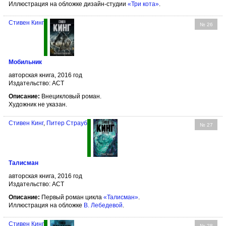
Иллюстрация на обложке дизайн-студии
«Три кота»
.
Стивен Кинг
№ 26
Мобильник
авторская книга, 2016 год
Издательство: АСТ
Описание:
Внецикловый роман.
Художник не указан.
Стивен Кинг
,
Питер Страуб
№ 27
Талисман
авторская книга, 2016 год
Издательство: АСТ
Описание:
Первый роман цикла
«Талисман»
.
Иллюстрация на обложке
В. Лебедевой
.
Стивен Кинг
№ 28