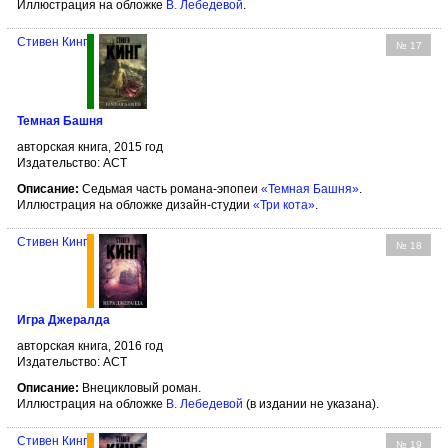
Иллюстрация на обложке
В. Лебедевой
.
Стивен Кинг
№ 17
Темная Башня
авторская книга, 2015 год
Издательство: АСТ
Описание:
Седьмая часть романа-эпопеи
«Темная Башня»
.
Иллюстрация на обложке дизайн-студии
«Три кота»
.
Стивен Кинг
№ 18
Игра Джералда
авторская книга, 2016 год
Издательство: АСТ
Описание:
Внецикловый роман.
Иллюстрация на обложке
В. Лебедевой
(в издании не указана).
Стивен Кинг
№ 19