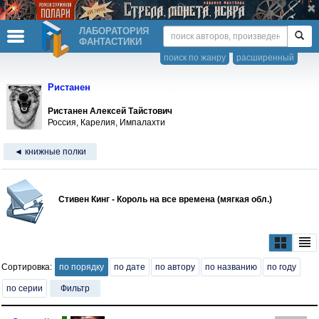
ЛАБОРАТОРИЯ
ФАНТАСТИКИ
поиск по жанру
расширенный
Ристанен
Ристанен Алексей Тайстович
Россия, Карелия, Импалахти
◄ книжные полки
Стивен Кинг - Король на все времена (мягкая обл.)
Сортировка:
по порядку
по дате
по автору
по названию
по году
по серии
Фильтр