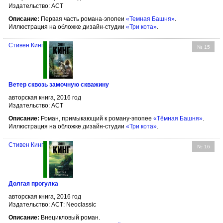
Издательство: АСТ
Описание:
Первая часть романа-эпопеи
«Темная Башня»
.
Иллюстрация на обложке дизайн-студии
«Три кота»
.
Стивен Кинг
№ 15
Ветер сквозь замочную скважину
авторская книга, 2016 год
Издательство: АСТ
Описание:
Роман, примыкающий к роману-эпопее
«Тёмная Башня»
.
Иллюстрация на обложке дизайн-студии
«Три кота»
.
Стивен Кинг
№ 16
Долгая прогулка
авторская книга, 2016 год
Издательство: АСТ: Neoclassic
Описание:
Внецикловый роман.