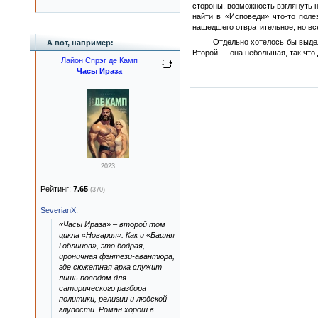
стороны, возможность взглянуть 
найти в «Исповеди» что-то поле
нашедшего отвратительное, но вс
Отдельно хотелось бы выде
А вот, например:
Второй — она небольшая, так что
Лайон Спрэг де Камп
Часы Ираза
2023
Рейтинг:
7.65
(370)
SeverianX
:
«Часы Ираза» – второй том
цикла «Новария». Как и «Башня
Гоблинов», это бодрая,
ироничная фэнтези-авантюра,
где сюжетная арка служит
лишь поводом для
сатирического разбора
политики, религии и людской
глупости. Роман хорош в