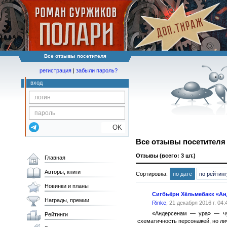
Все отзывы посетителя
регистрация
|
забыли пароль?
вход
OK
Все отзывы посетител
Отзывы (всего: 3 шт.)
Главная
Авторы, книги
Сортировка:
по дате
по рейтинг
Новинки и планы
Сигбьёрн Хёльмебакк «Ан
Награды, премии
Rinke
, 21 декабря 2016 г. 04:
«Андерсенам — ура» — чуд
Рейтинги
схематичность персонажей, но лич