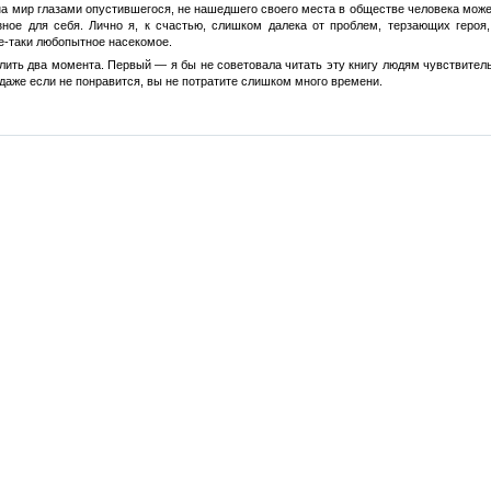
на мир глазами опустившегося, не нашедшего своего места в обществе человека может
зное для себя. Лично я, к счастью, слишком далека от проблем, терзающих героя
е-таки любопытное насекомое.
лить два момента. Первый — я бы не советовала читать эту книгу людям чувствител
 даже если не понравится, вы не потратите слишком много времени.