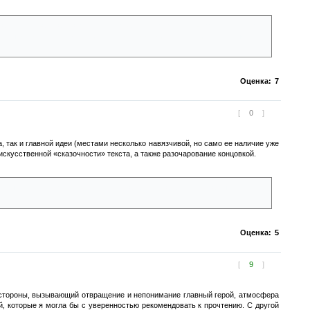
лами кооператива, традициями и страхом осуждения, при этом конфликт
ены относятся к жизни, начинает распространяться и на их скучных
Оценка:
7
[
0
]
, так и главной идеи (местами несколько навязчивой, но само ее наличие уже
скусственной «сказочности» текста, а также разочарование концовкой.
 к выполнению одной единственной задачи, показался мне самым
Оценка:
5
[
9
]
ой стороны, вызывающий отвращение и непонимание главный герой, атмосфера
, которые я могла бы с уверенностью рекомендовать к прочтению. С другой