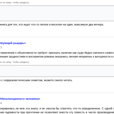
те по нему, чтобы увидеть)
о Андерсенов разительно отличается от соседей, скованных по рукам и ногам прави
ей поселка подается в юмористическом ключе. Постепенно легкость, с которой Андерс
ппи-энд.
ига для тех, кто ищет что-то легкое и веселое на один, максимум два вечера.
ствующий рыцарь»
15
стремление к объективности требует признать наличие как худо-бедно связного сюжета
вными трудностями в восприятии романа оказались личная неприязнь к вычурности и и
те по нему, чтобы увидеть)
ый показать бессмысленность существования человека, вся жизнь которого сводится
на, так что его смерть в конце меня расстроила.
и с сюрреалистическим сюжетом, можете смело читать.
«Неполноценного человека»
44
онравилась ли мне эта книга, я не смогла бы ответить что-то определенное. С одн
е гадливости при прочтении не позволяют внести эту повесть в число произведений