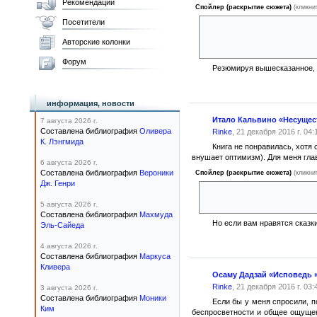
Рекомендации
Спойлер (раскрытие сюжета)
(кликни
Посетители
Сюжет незамысловат. Семейств
Андерсенов и остальных жител
Авторские колонки
соседей. В конце всех ждет хэ
Форум
Резюмируя вышесказанное, кн
информация, новости
Итало Кальвино «Несуще
7 августа 2026 г.
Составлена библиография
Оливера
Rinke
, 21 декабря 2016 г. 04:
К. Лэнгмида
Книга не понравилась, хотя 
внушает оптимизм). Для меня гла
6 августа 2026 г.
Составлена библиография
Вероники
Спойлер (раскрытие сюжета)
(кликни
Дж. Генри
Агилульф, персонаж, призванн
достойным из всех героев рома
5 августа 2026 г.
Составлена библиография
Махмуда
Но если вам нравятся сказк
Эль-Сайеда
4 августа 2026 г.
Составлена библиография
Маркуса
Кливера
Осаму Дадзай «Исповедь 
Rinke
, 21 декабря 2016 г. 03:
3 августа 2026 г.
Составлена библиография
Моники
Если бы у меня спросили, п
Ким
беспросветности и общее ощущени