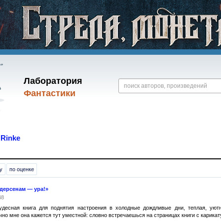
Лаборатория
Фантастики
я
Rinke
у
по оценке
дерсенам — ура!»
48
есная книга для поднятия настроения в холодные дождливые дни, теплая, уют
но мне она кажется тут уместной: словно встречаешься на страницах книги с карикат