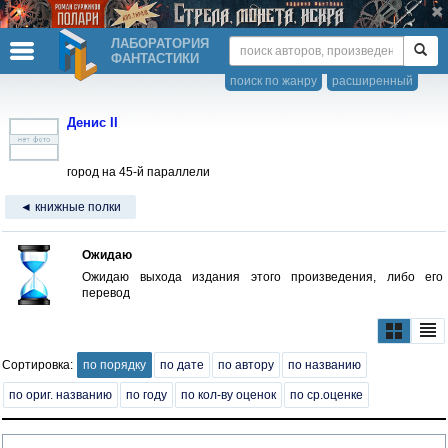
ЛАБОРАТОРИЯ
ФАНТАСТИКИ
поиск по жанру
расширенный
Денис II
город на 45-й параллели
◄ книжные полки
Ожидаю
Ожидаю выхода издания этого произведения, либо его
перевод
Сортировка:
по порядку
по дате
по автору
по названию
по ориг. названию
по году
по кол-ву оценок
по ср.оценке