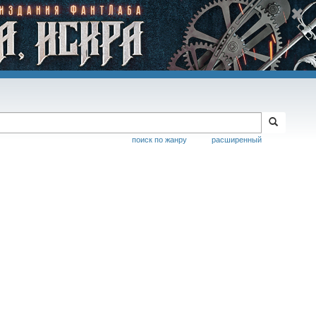
поиск по жанру
расширенный