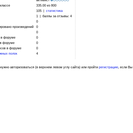
активист
 классе
335.00 из 800
105 |
статистика
1 | баллы за отзывы: 4
0
ировано произведений
0
0
 в форуме
0
 в форуме
0
сов в форуме
0
жных полок
4
нужно авторизоваться (в верхнем левом углу сайта) или пройти
регистрацию
, если Вы