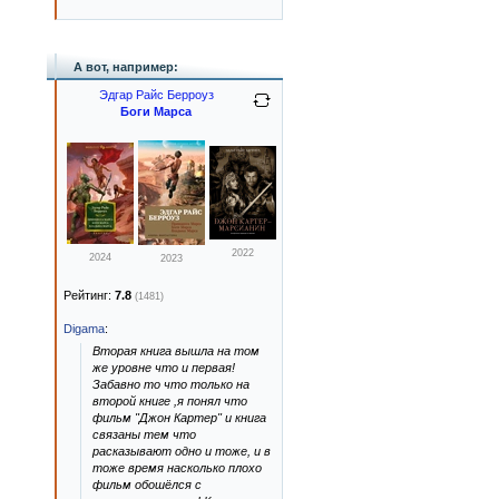
А вот, например:
Эдгар Райс Берроуз
Боги Марса
2022
2024
2023
Рейтинг:
7.8
(1481)
Digama
:
Вторая книга вышла на том
же уровне что и первая!
Забавно то что только на
второй книге ,я понял что
фильм "Джон Картер" и книга
связаны тем что
расказывают одно и тоже, и в
тоже время насколько плохо
фильм обошёлся с