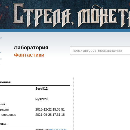
Лаборатория
Фантастики
ионная
Sergii12
мужской
ния
трации
2015-12-22 15:33:51
 посещение
2021-09-28 17:31:18
еская