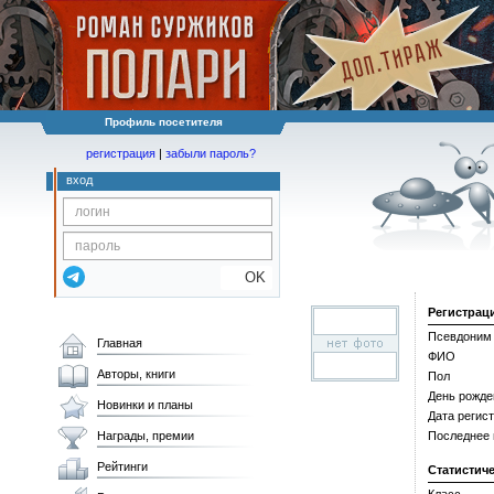
Профиль посетителя
регистрация
|
забыли пароль?
вход
OK
Регистрац
Псевдоним
Главная
ФИО
Авторы, книги
Пол
День рожде
Новинки и планы
Дата регис
Награды, премии
Последнее
Рейтинги
Статистич