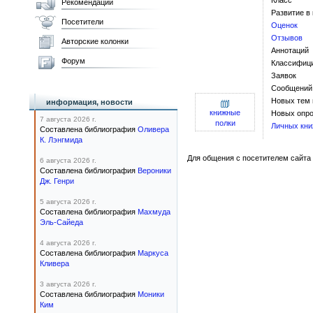
Класс
Рекомендации
Развитие в
Посетители
Оценок
Отзывов
Авторские колонки
Аннотаций
Форум
Классифиц
Заявок
Сообщений
Новых тем
информация, новости
книжные
Новых опро
7 августа 2026 г.
полки
Личных кни
Составлена библиография
Оливера
К. Лэнгмида
Для общения с посетителем сайта 
6 августа 2026 г.
Составлена библиография
Вероники
Дж. Генри
5 августа 2026 г.
Составлена библиография
Махмуда
Эль-Сайеда
4 августа 2026 г.
Составлена библиография
Маркуса
Кливера
3 августа 2026 г.
Составлена библиография
Моники
Ким