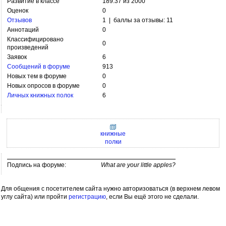
Развитие в классе
189.37 из 2000
Оценок
0
Отзывов
1 | баллы за отзывы: 11
Аннотаций
0
Классифицировано
0
произведений
Заявок
6
Сообщений в форуме
913
Новых тем в форуме
0
Новых опросов в форуме
0
Личных книжных полок
6
книжные
полки
Подпись на форуме:
What are your little apples?
Для общения с посетителем сайта нужно авторизоваться (в верхнем левом
углу сайта) или пройти
регистрацию
, если Вы ещё этого не сделали.