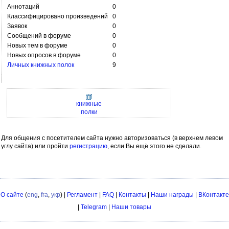
Аннотаций
0
Классифицировано произведений
0
Заявок
0
Сообщений в форуме
0
Новых тем в форуме
0
Новых опросов в форуме
0
Личных книжных полок
9
книжные
полки
Для общения с посетителем сайта нужно авторизоваться (в верхнем левом
углу сайта) или пройти
регистрацию
, если Вы ещё этого не сделали.
О сайте
(
eng
,
fra
,
укр
) |
Регламент
|
FAQ
|
Контакты
|
Наши награды
|
ВКонтакте
|
Telegram
|
Наши товары