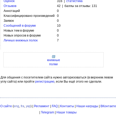
Оценок
316 |
статистика
Отзывов
42 | баллы за отзывы: 131
Аннотаций
0
Классифицировано произведений
0
Заявок
0
Сообщений в форуме
10
Новых тем в форуме
0
Новых опросов в форуме
0
Личных книжных полок
7
книжные
полки
Для общения с посетителем сайта нужно авторизоваться (в верхнем левом
углу сайта) или пройти
регистрацию
, если Вы ещё этого не сделали.
О сайте
(
eng
,
fra
,
укр
) |
Регламент
|
FAQ
|
Контакты
|
Наши награды
|
ВКонтакте
|
Telegram
|
Наши товары