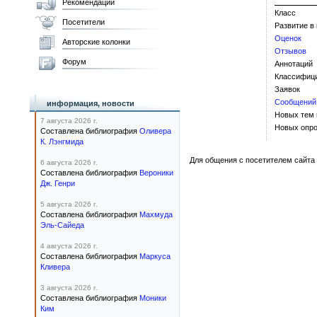
Рекомендации
Класс
Посетители
Развитие в
Оценок
Авторские колонки
Отзывов
Форум
Аннотаций
Классифиц
Заявок
Сообщений
информация, новости
Новых тем
7 августа 2026 г.
Новых опро
Составлена библиография
Оливера
К. Лэнгмида
Для общения с посетителем сайта 
6 августа 2026 г.
Составлена библиография
Вероники
Дж. Генри
5 августа 2026 г.
Составлена библиография
Махмуда
Эль-Сайеда
4 августа 2026 г.
Составлена библиография
Маркуса
Кливера
3 августа 2026 г.
Составлена библиография
Моники
Ким