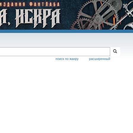
поиск по жанру
расширенный