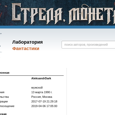
Лаборатория
Фантастики
ионная
AleksandrDark
мужской
ния
13 марта 1990 г.
льства
Россия, Москва
трации
2017-07-19 21:29:18
 посещение
2019-04-06 17:05:00
еская