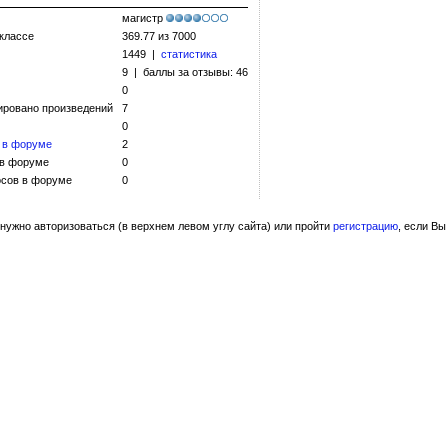
магистр
 классе
369.77 из 7000
1449 |
статистика
9 | баллы за отзывы: 46
0
ировано произведений
7
0
 в форуме
2
 в форуме
0
сов в форуме
0
нужно авторизоваться (в верхнем левом углу сайта) или пройти
регистрацию
, если Вы