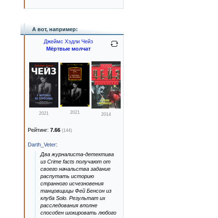
А вот, например:
Джеймс Хэдли Чейз
Мёртвые молчат
2021
2021
2014
Рейтинг:
7.66
(144)
Darth_Veter
:
Два журналиста-детектива
из Crime facts получают от
своего начальства задание
распутать историю
странного исчезновения
танцовщицы Фей Бенсон из
клуба Solo. Результат их
расследования вполне
способен шокировать любого