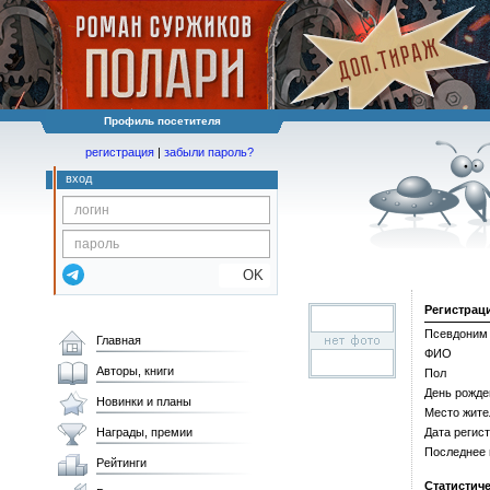
Профиль посетителя
регистрация
|
забыли пароль?
вход
OK
Регистрац
Псевдоним
Главная
ФИО
Авторы, книги
Пол
День рожде
Новинки и планы
Место жите
Награды, премии
Дата регис
Последнее
Рейтинги
Статистич