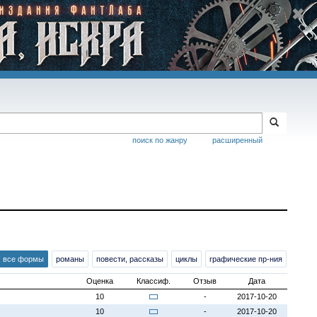
поиск по жанру
расширенный
все формы
романы
повести, рассказы
циклы
графические пр-ния
Оценка
Классиф.
Отзыв
Дата
10
-
2017-10-20
10
-
2017-10-20