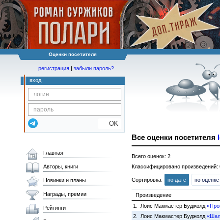
Оценки посетителя
регистрация
|
забыли пароль?
вход
OK
Все оценки посетителя
Главная
Всего оценок: 2
Авторы, книги
Классифицировано произведений: 
Сортировка:
по дате
по оценке
Новинки и планы
Награды, премии
Произведение
1. Лоис Макмастер Буджолд
«Про
Рейтинги
2. Лоис Макмастер Буджолд
«Шал