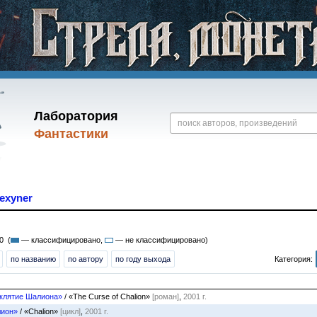
Лаборатория
Фантастики
lexyner
0 (
— классифицировано,
— не классифицировано)
по названию
по автору
по году выхода
Категория:
клятие Шалиона»
/ «The Curse of Chalion»
[роман]
,
2001 г.
ион»
/ «Chalion»
[цикл]
,
2001 г.