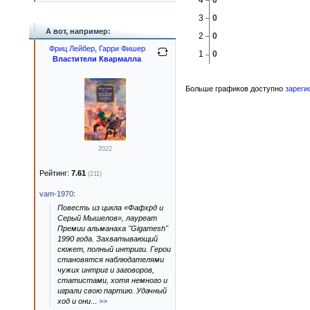
А вот, например:
Фриц Лейбер
,
Гарри Фишер
Властители Квармалла
Больше графиков доступно
зареги
2022
Рейтинг:
7.61
(211)
vam-1970
:
Повесть из цикла «Фафхрд и
Серый Мышелов», лауреат
Премии альманаха "Gigamesh"
1990 года. Захватывающий
сюжет, полный интриги. Герои
становятся наблюдателями
чужих интриг и заговоров,
статистами, хотя немного и
играли свою партию. Удачный
ход и они
...
>>