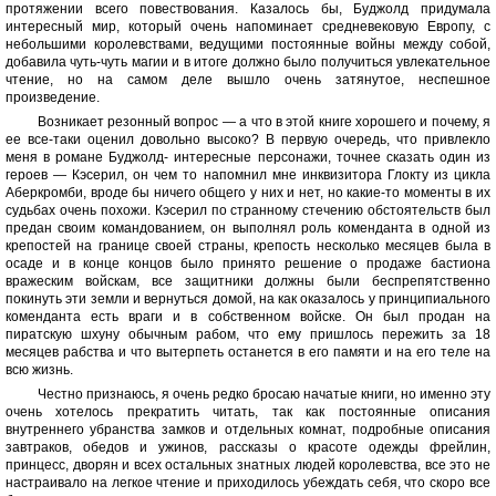
протяжении всего повествования. Казалось бы, Буджолд придумала
интересный мир, который очень напоминает средневековую Европу, с
небольшими королевствами, ведущими постоянные войны между собой,
добавила чуть-чуть магии и в итоге должно было получиться увлекательное
чтение, но на самом деле вышло очень затянутое, неспешное
произведение.
Возникает резонный вопрос — а что в этой книге хорошего и почему, я
ее все-таки оценил довольно высоко? В первую очередь, что привлекло
меня в романе Буджолд- интересные персонажи, точнее сказать один из
героев — Кэсерил, он чем то напомнил мне инквизитора Глокту из цикла
Аберкромби, вроде бы ничего общего у них и нет, но какие-то моменты в их
судьбах очень похожи. Кэсерил по странному стечению обстоятельств был
предан своим командованием, он выполнял роль коменданта в одной из
крепостей на границе своей страны, крепость несколько месяцев была в
осаде и в конце концов было принято решение о продаже бастиона
вражеским войскам, все защитники должны были беспрепятственно
покинуть эти земли и вернуться домой, на как оказалось у принципиального
коменданта есть враги и в собственном войске. Он был продан на
пиратскую шхуну обычным рабом, что ему пришлось пережить за 18
месяцев рабства и что вытерпеть останется в его памяти и на его теле на
всю жизнь.
Честно признаюсь, я очень редко бросаю начатые книги, но именно эту
очень хотелось прекратить читать, так как постоянные описания
внутреннего убранства замков и отдельных комнат, подробные описания
завтраков, обедов и ужинов, рассказы о красоте одежды фрейлин,
принцесс, дворян и всех остальных знатных людей королевства, все это не
настраивало на легкое чтение и приходилось убеждать себя, что скоро все