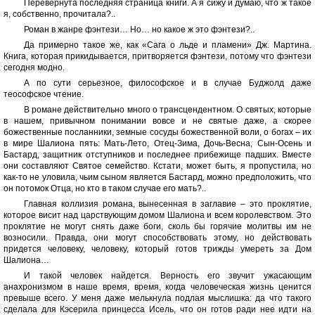
Перевернута последняя страница книги. А я сижу и думаю, что ж такое
я, собственно, прочитала?..
Роман в жанре фэнтези… Но… но какое ж это фэнтези?..
Да примерно такое же, как «Сага о льде и пламени» Дж. Мартина.
Книга, которая прикидывается, притворяется фэнтези, потому что фэнтези
сегодня модно.
А по сути серьезное, философское и в случае Буджолд даже
теософское чтение.
В романе действительно много о трансцендентном. О святых, которые
в нашем, привычном понимании вовсе и не святые даже, а скорее
божественные посланники, земные сосуды божественной воли, о богах – их
в мире Шалиона пять: Мать-Лето, Отец-Зима, Дочь-Весна, Сын-Осень и
Бастард, защитник отступников и последнее прибежище падших. Вместе
они составляют Святое семейство. Кстати, может быть, я пропустила, но
как-то не уловила, чьим сыном является Бастард, можно предположить, что
он потомок Отца, но кто в таком случае его мать?..
Главная коллизия романа, вынесенная в заглавие – это проклятие,
которое висит над царствующим домом Шалиона и всем королевством. Это
проклятие не могут снять даже боги, сколь бы горячие молитвы им не
возносили. Правда, они могут способствовать этому, но действовать
придется человеку, человеку, который готов трижды умереть за Дом
Шалиона…
И такой человек найдется. Верность его звучит ужасающим
анахронизмом в наше время, время, когда человеческая жизнь ценится
превыше всего. У меня даже мелькнула подлая мыслишка: да что такого
сделала для Кэсерила принцесса Исель, что он готов ради нее идти на