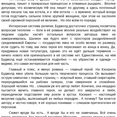
женщина, пишет о прекрасных принцессах и отважных рыцарях... Вполне
допускаю, что космическую НФ она пишет по другому, а здесь почтенный
автор писала так, как хотела, и о чём хотела — о мужчине, который всегда
готов подставить сильное плечо хрупкой женщине, при этом не заслоняя
своей скромной персоной её величие... Но обо всём по порядку.
Интересная система религии, Буджолд достаточно страниц посвятила
вопросам теологии — боги в её романе вполне реально воздействуют на
людские судьбы. насчёт остальных вопросов авторша явно не
заморачивалась. Шалион как будто взят с просторов раздробленной
средневековой Европы — государство явно не особо велико по размеру,
если судить по тому, как лихо герои его пересекают из конца в конец. Да,
придумана новая титулатура, однако это не идёт дальше терминов —
ничего нового или оригинального в её системе нет. Единственное, на чём
Буджолд ещё останавливается подробно — на убранстве и одежде —
видимо, это самая интересная для неё часть.
Главный и плюс, и минус романа — главный герой. На Кэсерила
Буджолд явно убила большую часть творческого процесса. Он вызывает
острую симпатию с первых страниц — искусный воин, ставший секретарём,
переродившийся на рабских галерах, став смиреннее и спокойнее.
Хороший человек. Но... слишком уж его автор любит. Конечно, она нещадно
пытается мучить главного героя, но делает это аккуратно и любя,
периодически подставляя ему рояли в кустах. Кэсерил — настоящий
везунчик судьбы, вылезающий из любых передряг... А почему? Так хочется
автору, и честно говоря, я её хорошо понимаю — слишком притягателен её
персонаж.
Сюжет вроде бы есть... А вроде бы и его не замечаешь. Всё очень