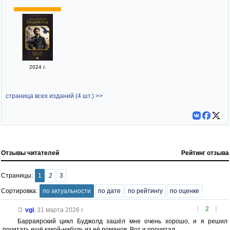
2024 г.
страница всех изданий (4 шт.) >>
Отзывы читателей
Рейтинг отзыва
Страницы:
1
2
3
Сортировка:
по актуальности
по дате
по рейтингу
по оценке
[
2
]
vgi
,
31 марта 2026 г.
Барраярский цикл Буджолд зашёл мне очень хорошо, и я решил
почитать ещё какой-нибудь из её романов. Вот и прочитал...