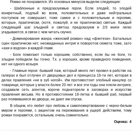
Роман не понравился. Из основных минусов выделю следующие:
- Шаблонные и предсказуемые герои. Если злодей, то злодей
конкретный, подлый во всем, положительных и даже нейтральных
поступков не совершает, тоже самое и с положительным и героями,
которые, практически, (хотя, пожалуй, и не практически) святые. Каждый
следующий шаг злыдней и святош предсказуем и 2/3 книги легко
угадываются, в связи с чем читать скучно.
- Доминирование жанра «женский роман» над «фэнтези». Батальных
сцен практически нет, неожиданных интриг и поворотов сюжета тоже, зато
«ахи и вздохи» в каждой главе.
- Боги помогают только хорошим, собственно, если бы не боги, то
злыдни победили бы точно. Т.к. у хороших, кроме праведного поведения,
нет ни одного козыря.
- Главные герои: бывший паж, который много лет провел в рабстве на
галерах и был отлучен от дворцовых дел и принцесса 16-ти лет, которая в
делах правления «не в зуб ногой». Им противостоит злобный канцлер со
товарищи, которые у власти более 20 лет и все эти годы они плели интриги,
создавали сеть агентов, короче поднаторели в заговорах и искусстве
правления весьма. Но в противостоянии 16-летка и бывший раб, первый
раз появившиеся во дворце, не дают им спуска.
В общем, кто любит про любовь и самопожертвование с черно-белым
миром и героями, с акцентом на переживания в ущерб действиям, тому
роман понравится, остальным, очень сомнительно.
Оценка:
4