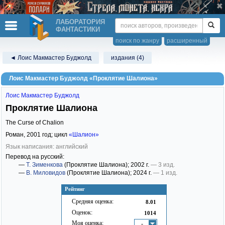
ЛАБОРАТОРИЯ
ФАНТАСТИКИ
поиск по жанру
расширенный
◄ Лоис Макмастер Буджолд
издания (4)
Лоис Макмастер Буджолд «Проклятие Шалиона»
Лоис Макмастер Буджолд
Проклятие Шалиона
The Curse of Chalion
Роман,
2001
год; цикл
«Шалион»
Язык написания: английский
Перевод на русский:
—
Т. Зименкова
(Проклятие Шалиона)
; 2002 г.
— 3 изд.
—
В. Миловидов
(Проклятие Шалиона)
; 2024 г.
— 1 изд.
Рейтинг
Средняя оценка:
8.01
Оценок:
1014
Моя оценка:
-