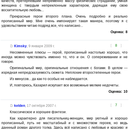
качеств, претерпевший непременно массу физических страданий; умная
женщина с твердым непреклонным характером, дарящая ему свою
восхитительную любовь...
Прекрасные герои второго плана. Очень подробно и реально
прописанный мир. Мне очень импонирует такая манера, поэтому я с
удовольствием читаю подряд все, что написано...
Оценка:
8
[
8
]
Kimsky
,
9 января 2009 г.
Несомненные плюсы — герой, прописанный настолько хорошо, что
иногда можно чувствовать именно то, что и он. О сопереживании и не
говорю.
Оригинальный мир, оригинальные отношения с богами. В целом —
изрядная непредсказуемость сюжета. Неплохие второстепенные герои.
Из минусов... да как-то особых не наблюдается.
И, повторюсь, Казарил искупает все возможные мелкие недочеты.
Оценка:
10
[
7
]
kelden
,
17 октября 2007 г.
Классическое и хорошее фэнтези.
Как характерно для писательниц-женщин, мир уютный и хорошо
прописанный, путь не мастштабный и с множеством героев, но ведь
даннный роман другого толка. Здесь всё написано с любовью и красиво: и