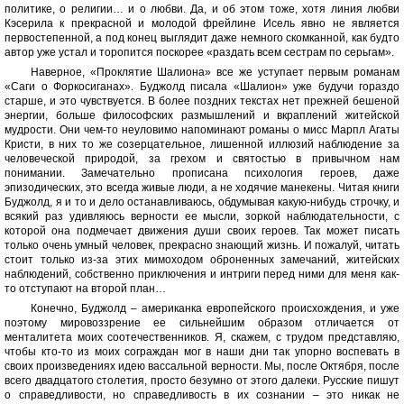
политике, о религии… и о любви. Да, и об этом тоже, хотя линия любви
Кэсерила к прекрасной и молодой фрейлине Исель явно не является
первостепенной, а под конец выглядит даже немного скомканной, как будто
автор уже устал и торопится поскорее «раздать всем сестрам по серьгам».
Наверное, «Проклятие Шалиона» все же уступает первым романам
«Саги о Форкосиганах». Буджолд писала «Шалион» уже будучи гораздо
старше, и это чувствуется. В более поздних текстах нет прежней бешеной
энергии, больше философских размышлений и вкраплений житейской
мудрости. Они чем-то неуловимо напоминают романы о мисс Марпл Агаты
Кристи, в них то же созерцательное, лишенной иллюзий наблюдение за
человеческой природой, за грехом и святостью в привычном нам
понимании. Замечательно прописана психология героев, даже
эпизодических, это всегда живые люди, а не ходячие манекены. Читая книги
Буджолд, я и то и дело останавливаюсь, обдумывая какую-нибудь строчку, и
всякий раз удивляюсь верности ее мысли, зоркой наблюдательности, с
которой она подмечает движения души своих героев. Так может писать
только очень умный человек, прекрасно знающий жизнь. И пожалуй, читать
стоит только из-за этих мимоходом оброненных замечаний, житейских
наблюдений, собственно приключения и интриги перед ними для меня как-
то отступают на второй план…
Конечно, Буджолд – американка европейского происхождения, и уже
поэтому мировоззрение ее сильнейшим образом отличается от
менталитета моих соотечественников. Я, скажем, с трудом представляю,
чтобы кто-то из моих сограждан мог в наши дни так упорно воспевать в
своих произведениях идею вассальной верности. Мы, после Октября, после
всего двадцатого столетия, просто безумно от этого далеки. Русские пишут
о справедливости, но справедливость в их сознании – это никак не