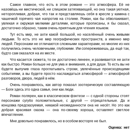
Самое главное, что есть в этом романе — это атмосфера. Её не
назовёшь ни мистической, ни слишком затягивающей, но она такая уютная,
неторопливая, добрая, что так и представляешь себя в кресле у камина с
чашечкой горячего чая напротив на столике. Роман, как бы обволакивает,
увлекая и окружая мелкими деталями, которые прописаны, я бы сказал,
достаточно образно, таким очень приятным для чтения языком.
Тут есть мир, не ахти какой большой, но населённый очень живыми
людьми. То есть это не мир географических пространств, а именно мир
людей. Персонажи не отличаются сложными характерами, но многие из них
получились очень человечными, глубокими. Им сопереживаешь, да ещё так,
будто сам оказался на их месте.
Что касается сюжета, то он достаточно линеен, и развивается не ахти
как быстро. Роман больше не для ума и внимания, а для души. То есть вы не
будете выпучив глаза проглатывать строки, увлечённые происходящими
событиями, а вы будете просто наслаждаться атмосферой — атмосферой
разговоров, двора, людей в нём.
Очень понравилось, как автор показал эзотерическую составляющую
— Боги здесь это одна самья, они как люди.
Роман полярен, как в классическом фэнтези — с одной стороны стоят
персонажи сугубо положительные, с другой — отрицательные. Да и
концовка предсказуемая, никакой неожиданности она не несёт. Но это как
добрая красивая сказка — она по-своему хороша, оставляет светлое
впечатление.
Мне довольно понравилось, но в особом восторге не был.
Оценка:
нет