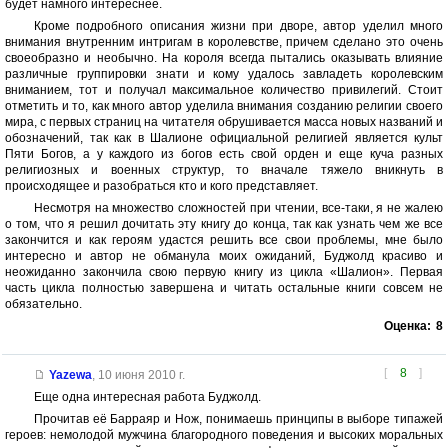
будет намного интереснее.
Кроме подробного описания жизни при дворе, автор уделил много
внимания внутренним интригам в королевстве, причем сделано это очень
своеобразно и необычно. На короля всегда пытались оказывать влияние
различные группировки знати и кому удалось завладеть королевским
вниманием, тот и получал максимальное количество привилегий. Стоит
отметить и то, как много автор уделила внимания созданию религии своего
мира, с первых страниц на читателя обрушивается масса новых названий и
обозначений, так как в Шалионе официальной религией является культ
Пяти Богов, а у каждого из богов есть свой орден и еще куча разных
религиозных и военных структур, то вначале тяжело вникнуть в
происходящее и разобраться кто и кого представляет.
Несмотря на множество сложностей при чтении, все-таки, я не жалею
о том, что я решил дочитать эту книгу до конца, так как узнать чем же все
закончится и как героям удастся решить все свои проблемы, мне было
интересно и автор не обманула моих ожиданий, Буджолд красиво и
неожиданно закончила свою первую книгу из цикла «Шалион». Первая
часть цикла полностью завершена и читать остальные книги совсем не
обязательно.
Оценка:
8
[
8
]
Yazewa
,
10 июня 2010 г.
Еще одна интересная работа Буджолд.
Прочитав её Барраяр и Нож, понимаешь принципы в выборе типажей
героев: немолодой мужчина благородного поведения и высоких моральных