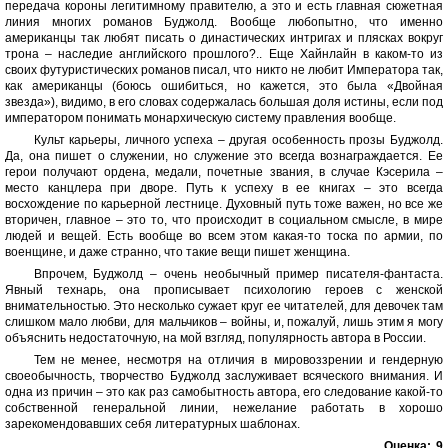
передача короны легитимному правителю, а это и есть главная сюжетная
линия многих романов Буджолд. Вообще любопытно, что именно
американцы так любят писать о династических интригах и плясках вокруг
трона – наследие английского прошлого?.. Еще Хайнлайн в каком-то из
своих футуристических романов писал, что никто не любит Императора так,
как американцы (боюсь ошибиться, но кажется, это была «Двойная
звезда»), видимо, в его словах содержалась большая доля истины, если под
императором понимать монархическую систему правления вообще.
Культ карьеры, личного успеха – другая особенность прозы Буджолд.
Да, она пишет о служении, но служение это всегда вознаграждается. Ее
герои получают ордена, медали, почетные звания, в случае Кэсерила –
место канцлера при дворе. Путь к успеху в ее книгах – это всегда
восхождение по карьерной лестнице. Духовный путь тоже важен, но все же
вторичен, главное – это то, что происходит в социальном смысле, в мире
людей и вещей. Есть вообще во всем этом какая-то тоска по армии, по
военщине, и даже странно, что такие вещи пишет женщина.
Впрочем, Буджолд – очень необычный пример писателя-фантаста.
Явный технарь, она прописывает психологию героев с женской
внимательностью. Это несколько сужает круг ее читателей, для девочек там
слишком мало любви, для мальчиков – войны, и, пожалуй, лишь этим я могу
объяснить недостаточную, на мой взгляд, популярность автора в России.
Тем не менее, несмотря на отличия в мировоззрении и гендерную
своеобычность, творчество Буджолд заслуживает всяческого внимания. И
одна из причин – это как раз самобытность автора, его следование какой-то
собственной генеральной линии, нежелание работать в хорошо
зарекомендовавших себя литературных шаблонах.
Оценка:
9