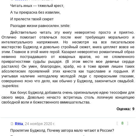
Читать иных — тяжелый крест,
А ты прекрасна без извилин,
И прелести твоей секрет
Разгадке жизни равносилен.:smile:
Действительно читать эту книгу невероятно просто и приятно.
Отлично помогает отвлечься после книг требующих морального и
интелектуального напряжения. Но несмотря на все писательское
мастерство Буджолд и довольно стройный сюжет, книга цепляет вовсе не
этим. Главное в этой книге герой. Казарил невероятно романтичный образ
невинно пострадавшего от коварных врагов, но не сломленного
привратностями судьбы рыцаря. (В этом месте мое девичье сердце
растаяло) Он умен, благороден, храбр, но в тоже время лишен таких
абсолютиских проявлений этих качеств как тщеславие и гордыня. И
учитывая наличие неподалеку молодой леди с прекрасными глазами,
совершенно ясно что дело, как обычно у Буджолд, закончиться свадьбой.
:superkiss:
Как бонус Буджолд добавила очень оригинальную идею теософии для
своего мира. Довольно нечасто встретишь столь логичную концепцию
свободной воли и божественного вммешательства.
Оценка:
9
[
8
]
Ritta
,
24 ноября 2020 г.
Проклятие Буджолд. Почему автора мало читают в России?