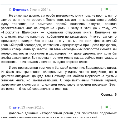
[
10
]
Бурундук
,
7 июня 2014 г.
Не знаю, как другие, а я особо интересную книгу пока не прочту, ничто
другое меня не интересует. После того, как лет пять назад, взяв с собой
одну трилогию, не заметила первой половины отпуска, решила
увлекательных книг на отдых не брать. К чему я это? Да к тому, что
«Проклятие Шалиона» — идеальная отпускная книга. Внимание не
отвлекает, мозг не напрягает, событиями не захватывает. Что-то там как-то
происходит, злодеи без огонька плетут вялые интриги, флегматичный
главный герой благороден, жертвенен и предсказуем, принцесса прекрасна,
умна и совершенна до зевоты. Ни тебе неожиданных поворотов сюжета, ни
неоднозначности поступков и характеров, ни даже дракона или хотя бы
эльфа завалящего. Вот прочла я ее уже месяц назад, сейчас оглянулась, а
вспомнить-то из романа и нечего, ни одного яркого плюса.
И это при всем при том, что я большой поклонник Барраярского цикла.
И была заинтригованна обещаниями увидеть что-то подобное, но в
фэнтези-антураже. Да куда там! Похождения Майлза Форкосигана пусть и
женская книга, но захватывающая. С харизматичным главным героем,
закрученным сюжетом и полезными морально-этическими посылами. Этот
же роман – блеклый середнячок на один раз.
Оценка:
6
[
10
]
aery
,
13 июля 2011 г.
Довольно длинный неторопливый роман для любителей подробных
описаний, средневекового антуража и героических персонажей.