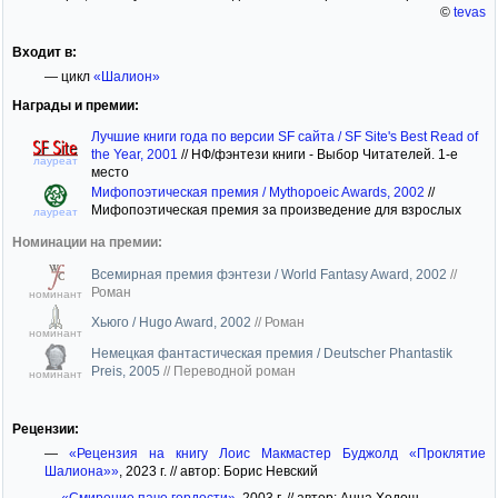
©
tevas
Входит в:
— цикл
«Шалион»
Награды и премии:
Лучшие книги года по версии SF сайта / SF Site's Best Read of
the Year, 2001
//
НФ/фэнтези книги - Выбор Читателей. 1-е
лауреат
место
Мифопоэтическая премия / Mythopoeic Awards, 2002
//
Мифопоэтическая премия за произведение для взрослых
лауреат
Номинации на премии:
Всемирная премия фэнтези / World Fantasy Award, 2002
//
Роман
номинант
Хьюго / Hugo Award, 2002
//
Роман
номинант
Немецкая фантастическая премия / Deutscher Phantastik
Preis, 2005
//
Переводной роман
номинант
Рецензии:
—
«Рецензия на книгу Лоис Макмастер Буджолд «Проклятие
Шалиона»»
, 2023 г. // автор: Борис Невский
—
«Смирение паче гордости»
, 2003 г. // автор: Анна Ходош