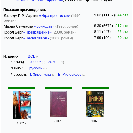
Похожие произведения:
9.02 (11162)
344 отз.
Джордж Р. Р. Мартин
«Игра престолов»
(1996,
роман)
8.39 (5673)
217 отз.
Мария Семёнова
«Волкодав»
(1995, роман)
8.11 (447)
23 отз.
Кэрол Берг
«Превращение»
(2000, роман)
7.99 (196)
20 отз.
Кэрол Берг
«Песня зверя»
(2003, роман)
Издания:
ВСЕ
(4)
/период:
2000-е
,
2020-е
(3)
(1)
/языки:
русский
(4)
/перевод:
Т. Зименкова
,
В. Миловидов
(3)
(1)
2007 г.
2007 г.
2002 г.