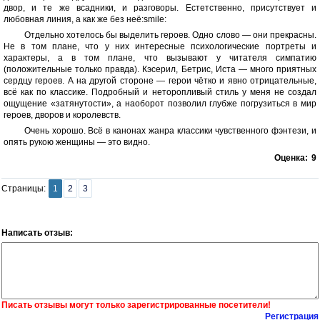
двор, и те же всадники, и разговоры. Естетственно, присутствует и
любовная линия, а как же без неё:smile:
Отдельно хотелось бы выделить героев. Одно слово — они прекрасны.
Не в том плане, что у них интересные психологические портреты и
характеры, а в том плане, что вызывают у читателя симпатию
(положительные только правда). Кэсерил, Бетрис, Иста — много приятных
сердцу героев. А на другой стороне — герои чётко и явно отрицательные,
всё как по классике. Подробный и неторопливый стиль у меня не создал
ощущение «затянутости», а наоборот позволил глубже погрузиться в мир
героев, дворов и королевств.
Очень хорошо. Всё в канонах жанра классики чувственного фэнтези, и
опять рукою женщины — это видно.
Оценка:
9
Страницы:
1
2
3
Написать отзыв:
Писать отзывы могут только зарегистрированные посетители!
Регистрация