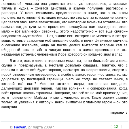
легковесной, местами она движется очень уж неторопливо, а местами
тягуча и нудна – хочется действий, а взамен получаем разговоры и
раговоры. У меня сложилось представление о книге, как о вышитом
полотне, на котором чётко видно множество узелков, за которые неприятно
цепляется глаз. Такое впечатление, что некоторые моменты вставлены, что
называется, до кучи: мало проклятия, пожалуйста нам привидения, этого
мало – вот магический зверинец, этого недостаточно – вот ещё святой–
следователь мужелюбец… Нет, в книге есть интересные моменты и вот две
вещи, которые затронули моё внимание особо: я почти физически ощутила
облегчение Кэсерила, когда он после долгих мытарств впервые сел за
обеденный стол и лёг в чистую постель в замке провинкары и эта
нежданная встреча с человеком в Ибре, которого он когда–то знал и спас.
В итоге, есть в книге интересные моменты, но по большей части книга
скучна и предсказуема, а местами довольно слащава. Понятно, что с
героями в итоге всё будет хорошо, несмотря на неприятности, смерти и
порой откровенную неуверенность в себе главного героя – осталось только
добраться до последней страницы. Чего же тогда не хватает книгe, в
которой всё есть? Мне не хватило искры, нетерпения ожидания
дальнейших действий героев, чувства волнения и сопереживания, когда
влёт прочитываешь страницы. Наверное, это всё же не моё произведение,
хотя приключения Майлза читаю с удовольствием. Такую оценку ставлю
только из уважения к Автору и некой симпатии к главному герою – он это
заслужил.
Оценка:
7
[
12
]
Fadvan
,
27 марта 2009 г.