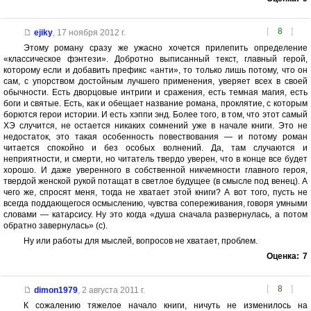
[
8
]
ejiky
,
17 ноября 2012 г.
Этому роману сразу же ужасно хочется прилепить определение
«классическое фэнтези». Добротно выписанный текст, главный герой,
которому если и добавить префикс «анти», то только лишь потому, что он
сам, с упорством достойным лучшего применения, уверяет всех в своей
обычности. Есть дворцовые интриги и сражения, есть темная магия, есть
боги и святые. Есть, как и обещает название романа, проклятие, с которым
борются герои истории. И есть хэппи энд. Более того, в том, что этот самый
ХЭ случится, не остается никаких сомнений уже в начале книги. Это не
недостаток, это такая особенность повествования — и потому роман
читается спокойно и без особых волнений. Да, там случаются и
неприятности, и смерти, но читатель твердо уверен, что в конце все будет
хорошо. И даже уверенного в собственной никчемности главного героя,
твердой женской рукой потащат в светлое будущее (в смысле под венец). А
чего же, спросят меня, тогда не хватает этой книги? А вот того, пусть не
всегда поддающегося осмыслению, чувства сопереживания, говоря умными
словами — катарсису. Ну это когда «душа сначала развернулась, а потом
обратно завернулась» (с).
Ну или работы для мыслей, вопросов не хватает, проблем.
Оценка:
7
[
8
]
dimon1979
,
2 августа 2011 г.
К сожалению тяжелое начало книги, ничуть не изменилось на