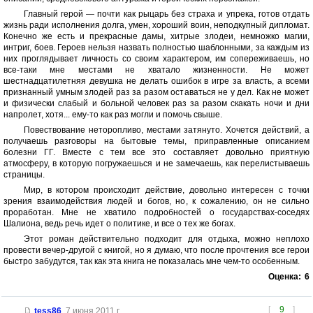
Главный герой — почти как рыцарь без страха и упрека, готов отдать
жизнь ради исполнения долга, умен, хороший воин, неподкупный дипломат.
Конечно же есть и прекрасные дамы, хитрые злодеи, немножко магии,
интриг, боев. Героев нельзя назвать полностью шаблонными, за каждым из
них проглядывает личность со своим характером, им сопереживаешь, но
все-таки мне местами не хватало жизненности. Не может
шестнадцатилетняя девушка не делать ошибок в игре за власть, а всеми
признанный умным злодей раз за разом оставаться не у дел. Как не может
и физически слабый и больной человек раз за разом скакать ночи и дни
напролет, хотя... ему-то как раз могли и помочь свыше.
Повествование неторопливо, местами затянуто. Хочется действий, а
получаешь разговоры на бытовые темы, приправленные описанием
болезни ГГ. Вместе с тем все это составляет довольно приятную
атмосферу, в которую погружаешься и не замечаешь, как перелистываешь
страницы.
Мир, в котором происходит действие, довольно интересен с точки
зрения взаимодействия людей и богов, но, к сожалению, он не сильно
проработан. Мне не хватило подробностей о государствах-соседях
Шалиона, ведь речь идет о политике, и все о тех же богах.
Этот роман действительно подходит для отдыха, можно неплохо
провести вечер-другой с книгой, но я думаю, что после прочтения все герои
быстро забудутся, так как эта книга не показалась мне чем-то особенным.
Оценка:
6
[
9
]
tess86
,
7 июня 2011 г.