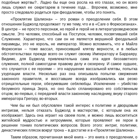
подобные жертвы?.. Ладно бы еще она росла на его глазах, но он всего
лишь служил ее секретарем в течение года… Впрочем, возможно, мне
просто следовало родиться при феодализме, чтобы это понять.
«Проклятие Шалиона» – это роман о преодолении себя. В этом
отношении Буджолд продолжает ту же тему, что и в «Саге о Форкосиганах».
В центре – не просто персонаж, но герой и герой не в литературоведческом
смысле. Это человек, способный на Поступок, человек, посвятивший себя
Служению. Характерно, что сам он не является вершиной феодальной
пирамиды, это не король, не император. Можно вспомнить, что и Майлз
Форкосиган – тоже вассал, приносивший клятву верности, и в любых
обстоятельствах прежде всего он служит своему Императору и Барраяру.
Видимо, для Буджолд привлекательна сама эта идея беззаветного
служения, полной самоотдачи правому делу и сюзерену. И самое худшее,
что случается с ее героями – это нарушение вассальной клятвы, попытка
узурпации власти. Несколько раз она описывала попытки свержения
законного правителя, и восставшие всегда изображались как резко
отрицательные герои, обезумевшие себялюбцы. Исключение – убийство
безумного принца Зерга, но оно было спланировано его собственным
отцом, во-первых, с передачей власти законному наследнику, внуку старого
императора Грегору, во-вторых.
Чем бы ни был обусловлен такой интерес к политике и дворцовым
интригам, нельзя отказать Буджолд в мастерстве, с которым она их
изображает. Здесь она играет на своем поле, и можно лишь восхититься
житейской мудростью и хитроумием, которые проявляют ее герои в
решении тонких политических вопросов. Всего этого: интриг, политики,
династических плясок вокруг трона – в достатке и в «Проклятии Шалиона».
Таким образом, прочитанная мной книга – это книга о преодолении, о