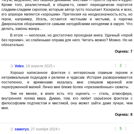
тягуче, медленно, без лишней динамики. Местами — просто скучно и нудно.
Кроме того, реалистичный, в общем-то, сюжет периодически портится
сладким-сладким сиропом, которым автор густо посыпает Кэсерила и всех,
кто априори является «хорошим». Претензия на неоднозначность есть, но
герои, например, Исель, остаются честными и чистыми, а парочка
Джироналов оборачиваются самыми негодяйскими негодяями в округе. Что
делать, законы жанра...
В итоге — неплохая, но достаточно проходная книга. Удачный «герой
без героики», но слабенькая оправа для него. Читать можно? Можно. Но не
обязательно.
Оценка:
7
[
2
]
Volex
,
19 апреля 2025 г.
Хорошо написанное фэнтези с интересным главным героем и
нетривиальным подходом к религии и чудесам. История разворачивается
постепенно, и временами казалась мне слишком мрачной или
перегруженной магией. Лично мне ближе более «приземлённые» сюжеты.
Тем не менее, в книге есть что оценить — стиль, атмосфера,
внутренняя логика мира. Думаю, тем, кто любит серьёзное фэнтези с
философским подтекстом и мистикой, она может зайти даже лучше, чем
мне.
Оценка:
8
[
5
]
sвинтуs
,
27 ноября 2024 г.