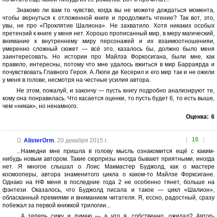
Знакомо ли вам то чувство, когда вы не можете дождаться момента,
чтобы вернуться к отложенной книге и продолжить чтение? Так вот, это,
увы, не про «Проклятие Шалиона». Не захватило. Хотя никаких особых
претензий к книге у меня нет. Хорошо прописанный мир, в меру магический,
внимание к внутреннему миру персонажей и их взаимоотношенияи,
умеренно сложный сюжет — всё это, казалось бы, должно было меня
заинтересовать. Но истории про Майлза Форкосигана, были мне, как
правило, интересны, потому что мне удалось вжиться в мир Барраярда и
почувствовать Главного Героя. А Люпе де Кесерил и его мир так и не ожили
у меня в голове, несмотря на честные усилия автора.
Не этом, пожалуй, и закончу — пусть книгу подробно анализируют те,
кому она понравилась. Что касается оценки, то пусть будет 6, то есть выше,
чем «никак», но ненамного.
Оценка:
6
[
16
]
AlisterOrm
,
20 декабря 2015 г.
...Намедни мне пришла в голову мысль ознакомится ещё с каким-
нибудь новым автором. Такие сюрпризы иногда бывают приятными, иногда
нет. Я многое слышал о Лоис Макмастер Буджолд, как о мастере
космооперы, автора знаменитого цикла о каком-то Майлзе Форксигане.
Однако на НФ меня в последние года 2 не особенно тянет, больше на
фэнтези. Оказалось, что Буджолд писала и такое — цикл «Шалион»,
обласканный премиями и вниманием читателя. Я, ессно, радостный, сразу
побежал за первой книжкой трилогии...
...А теперь сижу и думаю — а что я, собственно, ожидал? Автор-