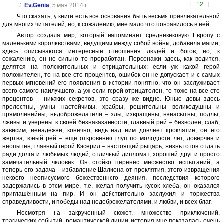
[
12
]
Ev.Genia
,
5 мая 2014 г.
Что сказать, у книги есть все основания быть весьма привлекательной
для многих читателей, но, к сожалению, мне мало что понравилось в ней.
Автор создала мир, который напоминает средневековую Европу с
маленькими королевствами, ведущими между собой войны, добавила магии,
здесь описываются интересные отношения людей и богов, но, к
сожалению, он не сильно то проработан. Персонажи здесь, как водится,
делятся на положительных и отрицательных: если уж какой герой
положителен, то на все сто процентов, ошибок он не допускает и с самых
первых мгновений его появления в истории понятно, что он заслуживает
всего самого наилучшего, а уж если герой отрицателен, то тоже на все сто
процентов – никаких секретов, это сразу же видно. Юные девы здесь
прелестны, умны, настойчивы, храбры, решительны, великодушны и
прямолинейны; недоброжелатели – злы, извращены, ненасытны, подлы,
лживы и уверены в своей безнаказанности; главный рей – безволен, слаб,
зависим, ненадёжен, конечно, ведь над ним довлеет проклятие, он его
жертва; юный рей – ещё откровенно глуп по молодости лет, доверчив и
неопытен; главный герой Кэсерил – настоящий рыцарь, жизнь готов отдать
ради долга и любимых людей, отличный дипломат, хороший друг и просто
замечательный человек. Он стойко перенёс множество испытаний, а
теперь его задача – избавление Шалиона от проклятия, этого извращения
некоего неописуемого божественного деяния, последствия которого
задержались в этом мире, т.е. желая получить кусок хлеба, он оказался
приглашённым на пир. И он действительно заслужил и торжества
справедливости, и победы над недоброжелателями, и любви, и всех благ.
Несмотря на закрученный сюжет, множество приключений,
трагических событий, романтической линии история мне показалась очень