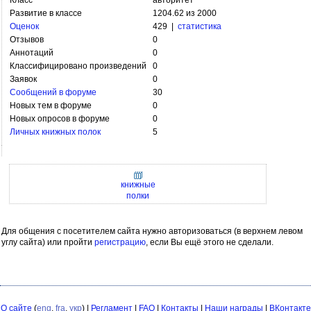
Класс
авторитет
Развитие в классе
1204.62 из 2000
Оценок
429 |
статистика
Отзывов
0
Аннотаций
0
Классифицировано произведений
0
Заявок
0
Сообщений в форуме
30
Новых тем в форуме
0
Новых опросов в форуме
0
Личных книжных полок
5
книжные
полки
Для общения с посетителем сайта нужно авторизоваться (в верхнем левом
углу сайта) или пройти
регистрацию
, если Вы ещё этого не сделали.
О сайте
(
eng
,
fra
,
укр
) |
Регламент
|
FAQ
|
Контакты
|
Наши награды
|
ВКонтакте