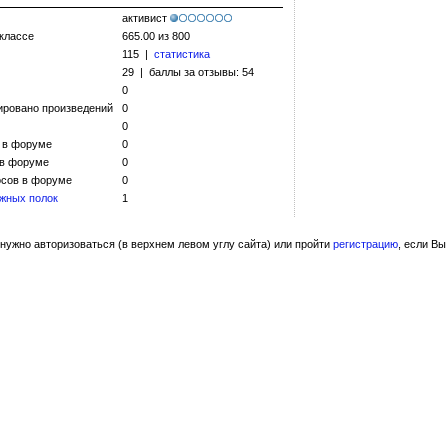
активист
 классе
665.00 из 800
115 |
статистика
29 | баллы за отзывы: 54
0
ировано произведений
0
0
 в форуме
0
 в форуме
0
сов в форуме
0
жных полок
1
нужно авторизоваться (в верхнем левом углу сайта) или пройти
регистрацию
, если Вы