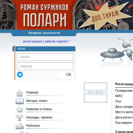
Профиль посетителя
регистрация
|
забыли пароль?
вход
OK
Регистрац
Псевдоним
Главная
ФИО
Авторы, книги
Пол
День рожде
Новинки и планы
Место жите
Награды, премии
Дата регис
Последнее
Рейтинги
Статистич