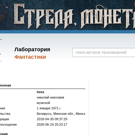
Лаборатория
Фантастики
ионная
tivss
николай николаев
мужской
ния
1 января 1971 г.
льства
Беларусь, Минская обл., Минск
трации
2018-04-30 09:37:29
 посещение
2026-06-19 20:23:17
еская