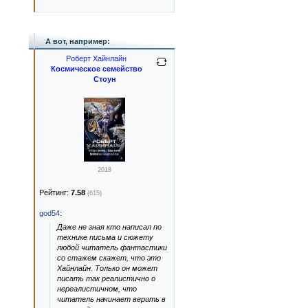
А вот, например:
Роберт Хайнлайн
Космическое семейство
Стоун
2018
Рейтинг:
7.58
(615)
god54
:
Даже не зная кто написал по
технике письма и сюжету
любой читатель фантастики
со стажем скажет, что это
Хайнлайн. Только он может
писать так реалистично о
нереалистичном, что
читатель начинает верить в