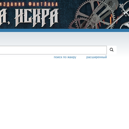
поиск по жанру
расширенный