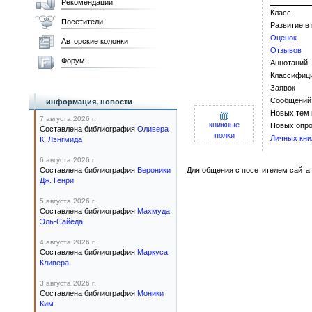
Рекомендации
Класс
Посетители
Развитие в
Оценок
Авторские колонки
Отзывов
Форум
Аннотаций
Классифиц
Заявок
Сообщений
информация, новости
Новых тем
7 августа 2026 г.
книжные
Новых опро
Составлена библиография
Оливера
полки
Личных кни
К. Лэнгмида
6 августа 2026 г.
Составлена библиография
Вероники
Для общения с посетителем сайта 
Дж. Генри
5 августа 2026 г.
Составлена библиография
Махмуда
Эль-Сайеда
4 августа 2026 г.
Составлена библиография
Маркуса
Кливера
3 августа 2026 г.
Составлена библиография
Моники
Ким