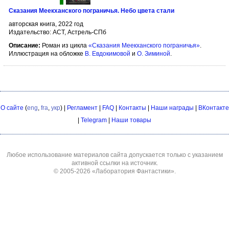
Сказания Меекханского пограничья. Небо цвета стали
авторская книга, 2022 год
Издательство: АСТ, Астрель-СПб
Описание:
Роман из цикла
«Сказания Меекханского пограничья»
.
Иллюстрация на обложке
В. Евдокимовой
и
О. Зиминой
.
О сайте
(
eng
,
fra
,
укр
) |
Регламент
|
FAQ
|
Контакты
|
Наши награды
|
ВКонтакте
|
Telegram
|
Наши товары
Любое использование материалов сайта допускается только с указанием
активной ссылки на источник.
© 2005-2026
«Лаборатория Фантастики»
.