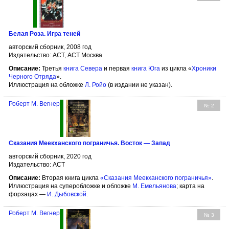
Белая Роза. Игра теней
авторский сборник, 2008 год
Издательство: АСТ, АСТ Москва
Описание:
Третья
книга Севера
и первая
книга Юга
из цикла «
Хроники
Черного Отряда
».
Иллюстрация на обложке
Л. Ройо
(в издании не указан).
Роберт М. Вегнер
№ 2
Сказания Меекханского пограничья. Восток — Запад
авторский сборник, 2020 год
Издательство: АСТ
Описание:
Вторая книга цикла
«Сказания Меекханского пограничья»
.
Иллюстрация на суперобложке и обложке
М. Емельянова
; карта на
форзацах —
И. Дыбовской
.
Роберт М. Вегнер
№ 3