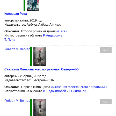
Кровавая Роза
авторская книга, 2019 год
Издательство: Азбука, Азбука-Аттикус
Описание:
Второй роман из цикла
«Сага»
.
Иллюстрация на обложке
Р. Андерсона
.
Т. Пола
Роберт М. Вегнер
№ 6
Сказания Меекханского пограничья. Север — Юг
авторский сборник, 2022 год
Издательство: АСТ, Астрель-СПб
Описание:
Первая книга цикла
«Сказания Меекханского пограничья»
.
Иллюстрация на обложке
В. Евдокимовой
и
О. Зиминой
.
Роберт М. Вегнер
№ 7