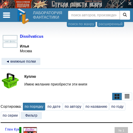
ЛАБОРАТОРИЯ
ФАНТАСТИКИ
поиск по жанру
расширенный
Dissilvaticus
Илья
Москва
◄ книжные полки
Куплю
Имею желание приобрести эти книги
Сортировка:
по порядку
по дате
по автору
по названию
по году
по серии
Фильтр
Глен Кук
№ 1