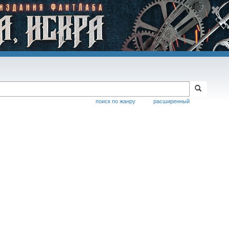
поиск по жанру
расширенный