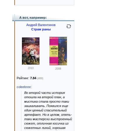
А вот, например:
Андрей Валентинов
Страж раны
2010
2008
Рейтинг:
7.84
(489)
coleebree
:
Во второй части история
отошла на второй план, а
мистика стала просто таки
зашкаливать. Появился еще
один ценный спасительный
артефакт. Но в целом, опять-
таки мастерски выстроенный
сюжет, отличная косичка из
сюжетных линий, хорошая