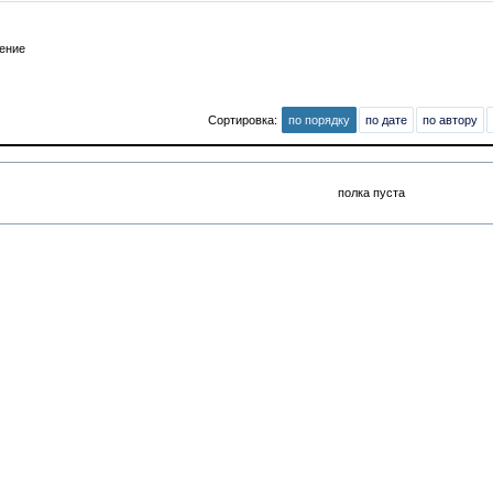
тение
Сортировка:
по порядку
по дате
по автору
полка пуста