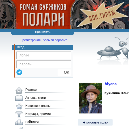
Прочитать
регистрация
|
забыли пароль?
вход
OK
Alyena
Главная
Кузьмина Оль
Авторы, книги
Новинки и планы
Награды, премии
Рейтинги
◄ книжные полки