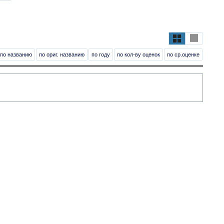
по названию
по ориг. названию
по году
по кол-ву оценок
по ср.оценке