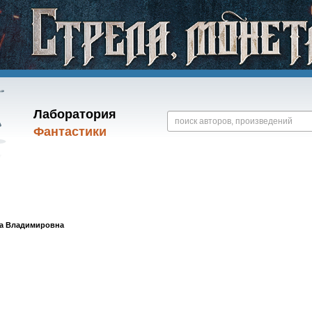
Лаборатория
Фантастики
га Владимировна